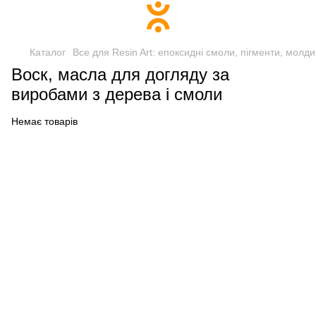
Каталог
Все для Resin Art: епоксидні смоли, пігменти, молди
Воск, масла для догляду за
виробами з дерева і смоли
Немає товарів