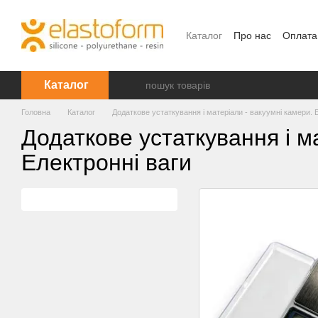
Перейти до основного контенту
Каталог
Про нас
Оплата
Каталог
Головна
Каталог
Додаткове устаткування і матеріали - вакуумні камери. 
Додаткове устаткування і м
Електронні ваги