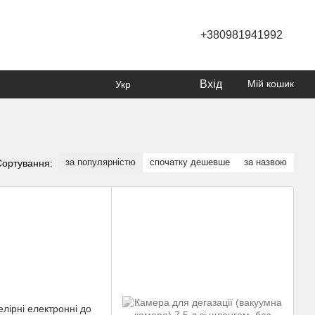
+380981941992
Вхід
Мій кошик
Укр
за популярністю
спочатку дешевше
за назвою
Сортування: