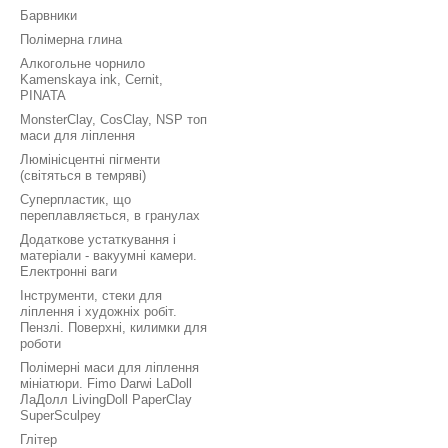
Барвники
Полімерна глина
Алкогольне чорнило
Kamenskaya ink, Cernit,
PINATA
MonsterClay, CosClay, NSP топ
маси для ліплення
Люмінісцентні пігменти
(світяться в темряві)
Суперпластик, що
переплавляється, в гранулах
Додаткове устаткування і
матеріали - вакуумні камери.
Електронні ваги
Інструменти, стеки для
ліплення і художніх робіт.
Пензлі. Поверхні, килимки для
роботи
Полімерні маси для ліплення
мініатюри. Fimo Darwi LaDoll
ЛаДолл LivingDoll PaperClay
SuperSculpey
Глітер