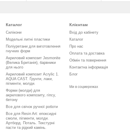
Каталог
Клієнтам
Силікони
Вхід до кабінету
Модельні литні пластики
Каталог
Поліуретани для виготовлення
Про нас
гнучких форм
Оплата та доставка
Акриловий композит Jesmonite
Обмін та повернення
(Велика Британія), барвники
для нього
Контактна інформація
Акриловий композит Acrylic 1.
Блог
AQUA CAST. Ґрунти, лаки,
пігменти, молди.
Ми в соцмережах
Форми (молди) для
акрилового композиту, гіпсу,
бетону
Все для свічок ручної роботи
Все для Resin Art: епоксидні
смоли, пігменти, молди.
Артборд. Поталь. Текстурні
пасти та рідкий камінь.