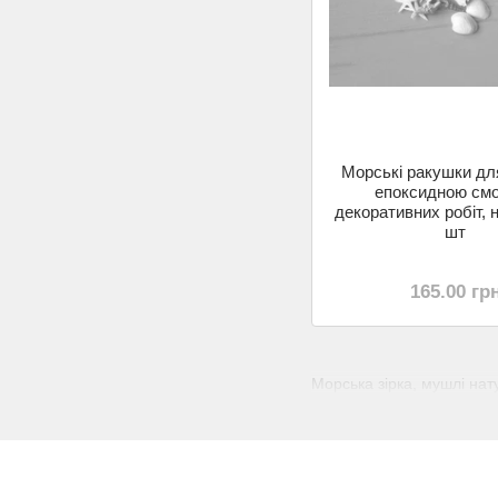
Морські ракушки дл
епоксидною см
декоративних робіт, н
шт
165.00 гр
Морська зірка, мушлі нат