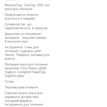
MonsterClay, CosClay, NSP топ
маси для ліплення
Люмінісцентні пігменти
(світяться в темряві)
Суперпластик, що
переплавляється, в гранулах
Додаткове устаткування і
матеріали - вакуумні камери.
Електронні ваги
Інструменти, стеки для
ліплення і художніх робіт.
Пензлі. Поверхні, килимки для
роботи
Полімерні маси для ліплення
мініатюри. Fimo Darwi LaDoll
ЛаДолл LivingDoll PaperClay
SuperSculpey
Глітер
Перламутрові пігменти
Самозастигаючі маси для
керамічної флористики,
холодний фарфор.
Інструменти для ліплення