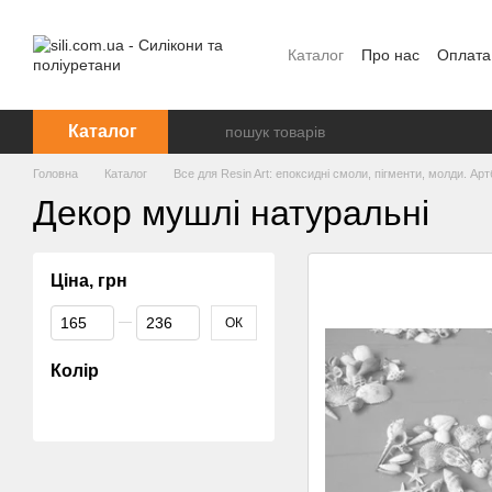
Перейти до основного контенту
Каталог
Про нас
Оплата
Каталог
Головна
Каталог
Все для Resin Art: епоксидні смоли, пігменти, молди. Арт
Декор мушлі натуральні
Ціна, грн
Від Ціна, грн
До Ціна, грн
ОК
Колір