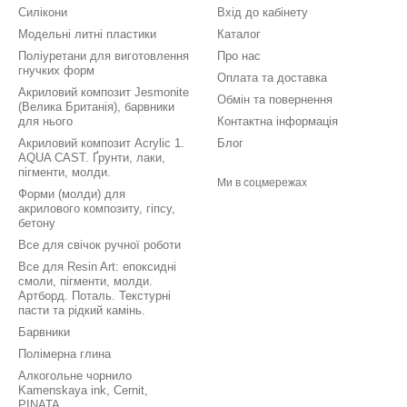
Силікони
Вхід до кабінету
Модельні литні пластики
Каталог
Поліуретани для виготовлення
Про нас
гнучких форм
Оплата та доставка
Акриловий композит Jesmonite
Обмін та повернення
(Велика Британія), барвники
для нього
Контактна інформація
Акриловий композит Acrylic 1.
Блог
AQUA CAST. Ґрунти, лаки,
пігменти, молди.
Ми в соцмережах
Форми (молди) для
акрилового композиту, гіпсу,
бетону
Все для свічок ручної роботи
Все для Resin Art: епоксидні
смоли, пігменти, молди.
Артборд. Поталь. Текстурні
пасти та рідкий камінь.
Барвники
Полімерна глина
Алкогольне чорнило
Kamenskaya ink, Cernit,
PINATA