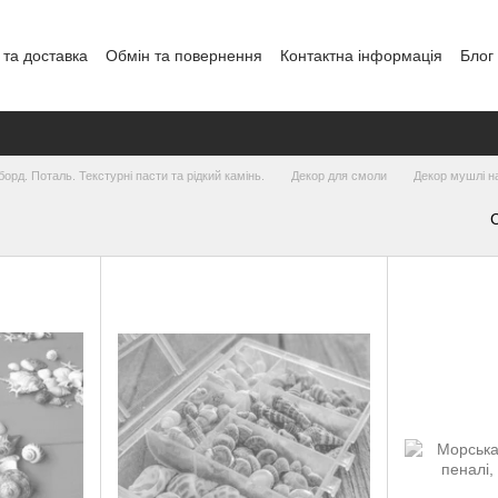
 та доставка
Обмін та повернення
Контактна інформація
Блог
борд. Поталь. Текстурні пасти та рідкий камінь.
Декор для смоли
Декор мушлі н