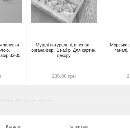
я заливки
Мушлі натуральні, в пеналі-
Морська з
олою,
органайзері. 1 набір. Для картин,
пеналі, 
абір 33-35
декору
н
236.00 грн
2
уральні. Для картин, декору.
Каталог
Клієнтам