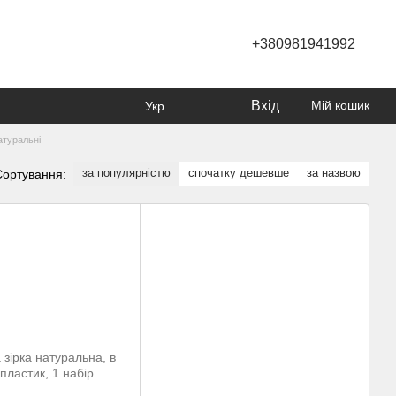
+380981941992
Вхід
Мій кошик
Укр
атуральні
за популярністю
спочатку дешевше
за назвою
Сортування: