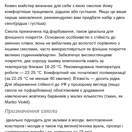
Кожен майстер визначає для себе з якою смолою йому
комфортніше працювати, рідшою або густішою. Якщо це ваше
перше замовлення, рекомендуємо вам придбати набір з двох
смол(рідша і густіша).
Смола призначена під фарбування, також ідеальна для
фінішного покриття. Основною особливістю є стійкість до
амінних плівок, вона не вибаглива до вологості порівняно з
іншими смолами, часто використовується як фінішне покриття
великих годинників/картин. Забезпечує високоглянцеве
покриття, дає хорошу зшивку компонентів навіть за
температур близько 18-20 °С. Рекомендована температура
роботи — 22-25 °С. Комфортний час початкової полімеризації
(за 22-25 °С не менше 40 хвилин). В'язкість — досить рідка.
Для збереження стійкості до УФ у прозорому вигляді (якщо
смола не пофарбована) обов'язковим є додавання
нівелюючих жовтизну барвників у малих кількостях (таких, як
Marbo Violet).
Призначення смоли
ідеально підходить для заливки в молди, виготовлення
коастеров і молдів а також під вигини(техніка вуаль, прозорі і
напівпрозорі вироби і тд, заввишки до 15 мм).