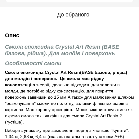
До обраного
Опис
Смола епоксидна Crystal Art Resin (BASE
базова, рідша). Для молдів і поверхонь
Особливості смоли
Смола епоксидна Crystal Art Resin(BASE базова, рідша)
для молдів і поверхонь. Ця смола має рідшу
консистенцію з
серії, ідеально підходить для заливки в
молди, де потрібно рідку консистенцію, для покриття
поверхонь заввишки до 15 мм А також для малювання шляхом
"розкочування" смоли по полотну, заливки фінішних шарів в
картинах. Має хорошу прозорість. Може використовуватися як
окрема смола так і як фініш для смоли Crystal Art Resin 2
(густіша).
Виберіть упаковку при замовленні поряд з кнопкою "Купити":
1,34 кг, 2,88 кг, 6,4 кг (вказана загальна вага упаковки А+В)