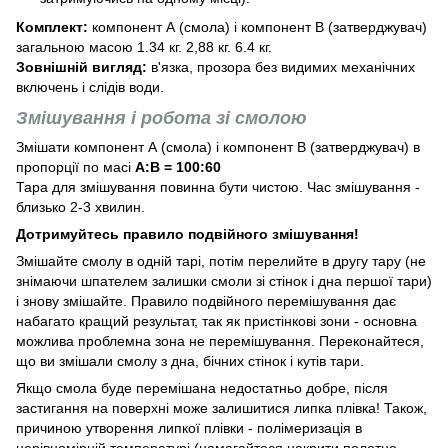
Комплект:
компонент А (смола) і компонент В (затверджувач)
загальною масою 1.34 кг. 2,88 кг. 6.4 кг.
Зовнішній вигляд:
в'язка, прозора без видимих механічних
включень і слідів води.
Змішування і робота зі смолою
Змішати компонент А (смола) і компонент B (затверджувач) в
пропорції по масі
A:B = 100:60
Тара для змішування повинна бути чистою. Час змішування -
близько 2-3 хвилин.
Дотримуйтесь правило подвійного змішування!
Змішайте смолу в одній тарі, потім перелийте в другу тару (не
знімаючи шпателем залишки смоли зі стінок і дна першої тари)
і знову змішайте. Правило подвійного перемішування дає
набагато кращий результат, так як пристінкові зони - основна
можлива проблемна зона не перемішування. Переконайтеся,
що ви змішали смолу з дна, бічних стінок і кутів тари.
Якщо смола буде перемішана недостатньо добре, після
застигання на поверхні може залишитися липка плівка! Також,
причиною утворення липкої плівки - полімеризація в