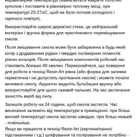
нерівномірній температурі (намагайтеся накрити полотно
куполом і поставити в рівномірно теплому місці, при
температурі 23-27оС, щоб не було потоків холодного і
гарячого повітря).
Використовуйте широкі дерев'яні стеки, це нейтральний
матеріал і зручна форма для пристінкового перемішування
смоли.
Після змішування смола може бути забарвлена в будь-який
колір з додаванням рідких і твердих полімерних пігментів
різних кольорів. Після змішування компонентів робочий час
становить близько 40 хвилин. Переконайтеся, що поверхня
для роботи в техніці Resin Art рівна (або форма для заливки
герметична і не допустить протікання смоли) і можете почати
виливати смолу. Акуратно видаліть бульбашки вручну або
використовуйте для цього газовий пальник. На час застигання
захистіть виріб від пилу.
Залиште роботу на 24 години, щоб смола застигла. Час
висихання залежить від температури в приміщенні: при більш
високій температурі смола застигає швидше, при більш низькій
- повільніше.
Якщо ви працюєте в техніці Resin Art (картини/панно/
підстаканники і т.д.) шліфування та полірування не потрібно -