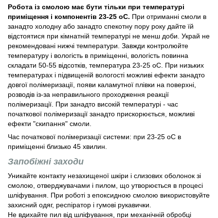
Робота із смолою має бути тільки при температурі
приміщення і компонентів 23-25 оС.
При отриманні смоли в
занадто холодну або занадто спекотну пору року дайте їй
відстоятися при кімнатній температурі не менш доби. Украй не
рекомендовані нижчі температури. Завжди контролюйте
температуру і вологість в приміщенні, вологість повинна
складати 50-55 відсотків, температура 23-25 оС. При низьких
температурах і підвищеній вологості можливі ефекти занадто
довгої полімеризації, появи каламутної плівки на поверхні,
розводів із-за неправильного проходження реакції
полімеризації. При занадто високій температурі - час
початкової полімеризації занадто прискорюється, можливі
ефекти "скипання" смоли.
Час початкової полімеризації системи: при 23-25 оС в
приміщенні близько 45 хвилин.
Запобіжні заходи
Уникайте контакту незахищеної шкіри і слизових оболонок зі
смолою, отверджувачами і пилом, що утворюється в процесі
шліфування. При роботі з епоксидною смолою використовуйте
захисний одяг, респіратор і гумові рукавички.
Не вдихайте пил від шліфування, при механічній обробці