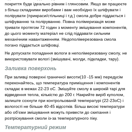
покриття буде ідеально рівним і глянсовим. Якщо ви працюєте
з більш складними виробами і вам необхідно їх шліфувати і
полірувати (прикраси/стільниці і т.д.) смола добре піддається і
шліфуванню та поліруванню. Повна полімеризація може
тривати протягом 72 годин з моменту змішування компонентів,
до цього моменту матеріал не слід піддавати сильним
механічним навантаженням. Недополімерезована смола
погано піддається шліфовці.
Не допускати попадання вологи в неполімеризовану смолу, не
використовувати вологі (змішувачі, молди, підкладки, тару).
Заливка поверхонь
При заливці поверхні граничної висоти(10 -15 мм) передусім
переконайтесь, що температура приміщення і компонентів
складає в межах 22-23 оС. Змішуйте смолу в широкій тарі для
відведення тепла, кількістю до 200 г. Накрийте виріб куполом,
залиште сохнути при контрольованій температурі (22-23оС) і
вологості не більше 40-45 відсотків. Більш високі температури
або об'єми змішування можуть привести до скипання і
розтріскування смоли із-за температурного піку.
Температурний режим