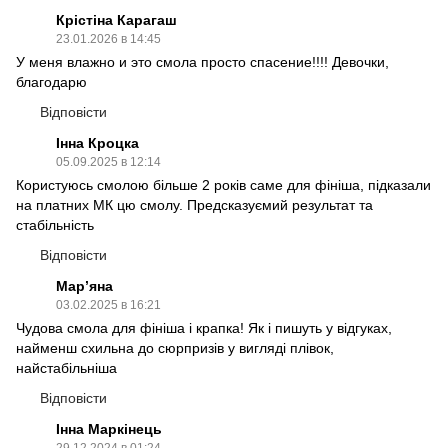
Крістіна Карагаш
23.01.2026 в 14:45
У меня влажно и это смола просто спасение!!!! Девочки,
благодарю
Відповісти
Інна Кроцка
05.09.2025 в 12:14
Користуюсь смолою більше 2 років саме для фініша, підказали
на платних МК цю смолу. Предсказуємий результат та
стабільність
Відповісти
Марʼяна
03.02.2025 в 16:21
Чудова смола для фініша і крапка! Як і пишуть у відгуках,
найменш схильна до сюрпризів у вигляді плівок,
найстабільніша
Відповісти
Інна Маркінець