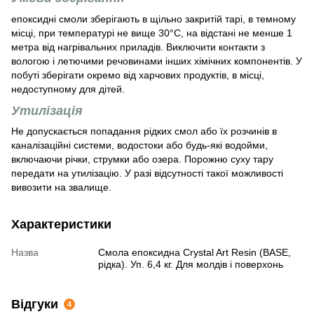
епоксидні смоли зберігають в щільно закритій тарі, в темному
місці, при температурі не вище 30°С, на відстані не менше 1
метра від нагрівальних приладів. Виключити контакти з
вологою і летючими речовинами інших хімічних компонентів. У
побуті зберігати окремо від харчових продуктів, в місці,
недоступному для дітей.
Утилізація
Не допускається попадання рідких смол або їх розчинів в
каналізаційні системи, водостоки або будь-які водойми,
включаючи річки, струмки або озера. Порожню суху тару
передати на утилізацію. У разі відсутності такої можливості
вивозити на звалище.
Характеристики
Назва
Смола епоксидна Crystal Art Resin (BASE,
рідка). Уп. 6,4 кг. Для молдів і поверхонь
Відгуки
4