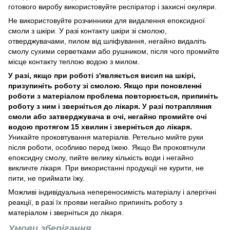
готового виробу використовуйте респіратор і захисні окуляри.
Не використовуйте розчинники для видалення епоксидної
смоли з шкіри. У разі контакту шкіри зі смолою,
отверджувачами, пилом від шліфування, негайно видаліть
смолу сухими серветками або рушником, після чого промийте
місце контакту теплою водою з милом.
У разі, якщо при роботі з'являється висип на шкірі,
призупиніть роботу зі смолою. Якщо при поновленні
роботи з матеріалом проблема повторюється, припиніть
роботу з ним і зверніться до лікаря. У разі потрапляння
смоли або затверджувача в очі, негайно промийте очі
водою протягом 15 хвилин і зверніться до лікаря.
Уникайте проковтування матеріалів. Ретельно мийте руки
після роботи, особливо перед їжею. Якщо Ви проковтнули
епоксидну смолу, пийте велику кількість води і негайно
викличте лікаря. При використанні продукції не курити, не
пити, не приймати їжу.
Можливі індивідуальна непереносимість матеріалу і алергічні
реакції, в разі їх прояви негайно припиніть роботу з
матеріалом і зверніться до лікаря.
Умови зберігання