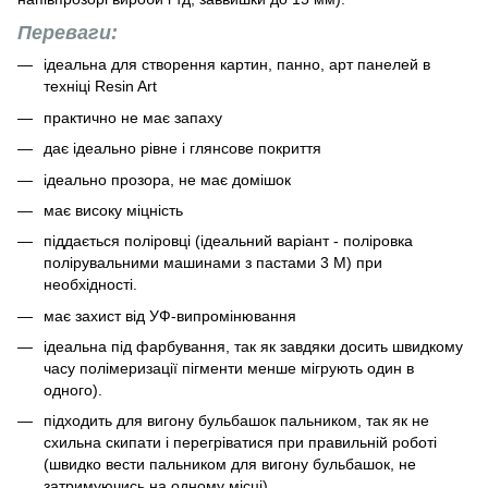
Переваги:
ідеальна для створення картин, панно, арт панелей в
техніці Resin Art
практично не має запаху
дає ідеально рівне і глянсове покриття
ідеально прозора, не має домішок
має високу міцність
піддається поліровці (ідеальний варіант - поліровка
полірувальними машинами з пастами 3 М) при
необхідності.
має захист від УФ-випромінювання
ідеальна під фарбування, так як завдяки досить швидкому
часу полімеризації пігменти менше мігрують один в
одного).
підходить для вигону бульбашок пальником, так як не
схильна скипати і перегріватися при правильній роботі
(швидко вести пальником для вигону бульбашок, не
затримуючись на одному місці).