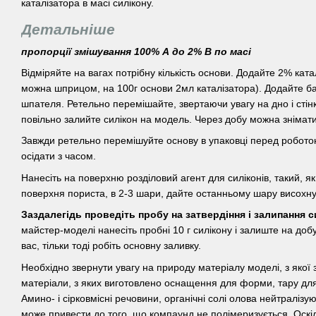
каталізатора в масі силікону.
Детальніше
пропорції змішування 100% А до 2% В по масі
Відміряйте на вагах потрібну кількість основи. Додайте 2% ката
можна шприцом, на 100г основи 2мл каталізатора). Додайте бар
шпателя. Ретельно перемішайте, звертаючи увагу на дно і сті
повільно залийте силікон на модель. Через добу можна знімат
Завжди ретельно перемішуйте основу в упаковці перед роботою
осідати з часом.
Нанесіть на поверхню розділовий агент для силіконів, такий, я
поверхня пориста, в 2-3 шари, дайте останньому шару висохн
Заздалегідь проведіть пробу на затвердіння і залипання с
майстер-моделі нанесіть пробні 10 г силікону і залиште на доб
вас, тільки тоді робіть основну заливку.
Необхідно звернути увагу на природу матеріалу моделі, з якої
матеріали, з яких виготовлено оснащення для форми, тару для
Амино- і сірковмісні речовини, органічні солі олова нейтралізую
може привести до того, що компаунд не полімеризується. Оскі