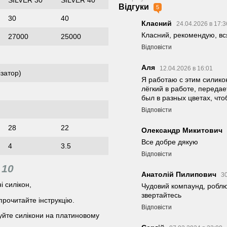
SILVER 30
SILVER 40
Відгуки
5
30
40
Класний
24.04.2026 в 17:
Класний, рекомендую, вс
27000
25000
Відповісти
Аля
12.04.2026 в 16:01
ізатор)
Я работаю с этим силикон
лёгкий в работе, передае
был в разных цветах, что
Відповісти
28
22
Олександр Микитович
Все добре дякую
4
3.5
Відповісти
 10
Анатолій Пилипович
30
і силікон,
Чудовий компаунд, роблю
звертайтесь
рочитайте інструкцію.
Відповісти
вуйте силікони на платиновому