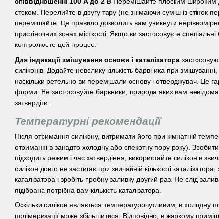
співвідношенні 100 А до 2 В
Перемішайте плоским широким 
стеком. Перелийте в другу тару (не знімаючи суміш із стінок п
перемішайте. Це правило дозволить вам уникнути нерівномірн
пристіночних зонах місткості. Якщо ви застосовуєте спеціальні 
контролюєте цей процес.
Для індикації змішування основи і каталізатора
застосовую
силіконів. Додайте невелику кількість барвника при змішуванні,
наскільки ретельно ви перемішали основу і отверджувач. Це гар
форми. Не застосовуйте барвники, природа яких вам невідома,
затвердіти.
Температурні рекомендації
Після отримання силікону, витримати його при кімнатній темпе
отриманні в занадто холодну або спекотну пору року). Зробит
підходить режим і час затвердіння, використайте силікон в звич
силікон довго не застигає при звичайній кількості каталізатора, 
каталізатора і зробіть пробну заливку другий раз. Не слід зали
підібрана потрібна вам кількість каталізатора.
Оскільки силікон являється температурочутливим, в холодну п
полімеризації може збільшитися. Відповідно, в жаркому приміщ