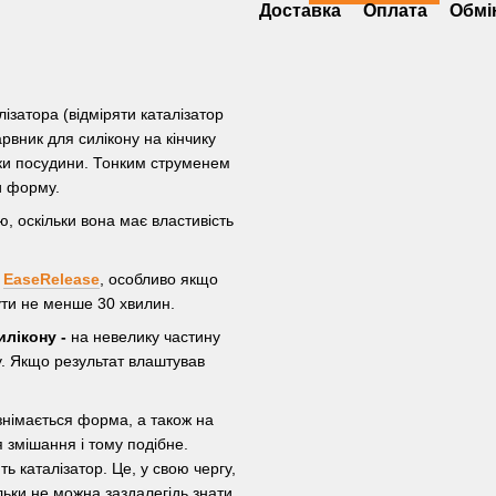
Доставка
Оплата
Обмі
лізатора (відміряти каталізатор
вник для силікону на кінчику
нки посудини. Тонким струменем
и форму.
, оскільки вона має властивість
к
EaseRelease
, особливо якщо
ути не менше 30 хвилин.
илікону -
на невелику частину
у. Якщо результат влаштував
 знімається форма, а також на
 змішання і тому подібне.
ть каталізатор. Це, у свою чергу,
льки не можна заздалегідь знати