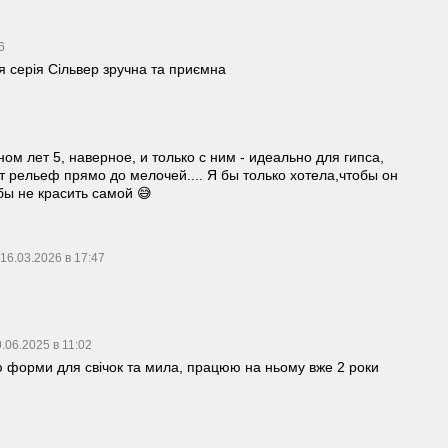
36
я серія Сільвер зручна та приємна
ом лет 5, наверное, и только с ним - идеально для гипса,
т рельеф прямо до мелочей.... Я бы только хотела,чтобы он
бы не красить самой 😅
16.03.2026 в 17:47
.06.2025 в 11:02
 форми для свічок та мила, працюю на ньому вже 2 роки