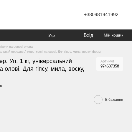
+380981941992
Вхід
Мій кошик
Укр
ікони на основі олова
рсальний середньої жорсткості на олові. Для гіпсу, мила, воску, форм
ер. Уп. 1 кг, універсальний
Артикул
974607358
 олові. Для гіпсу, мила, воску,
ів
В бажання