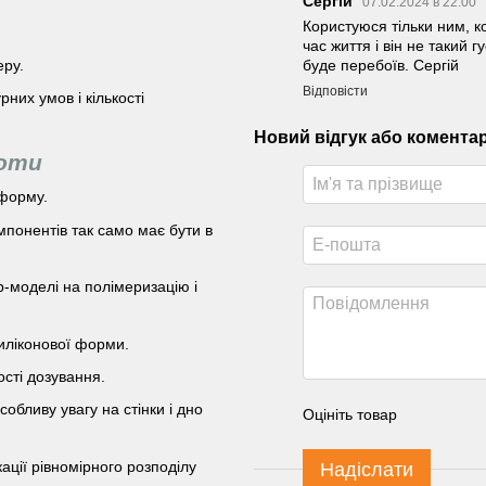
Сергій
07.02.2024 в 22:00
Користуюся тільки ним, ко
час життя і він не такий 
еру.
буде перебоїв. Сергій
Відповісти
них умов і кількості
Новий відгук або комента
боти
 форму.
мпонентів так само має бути в
р-моделі на полімеризацію і
силіконової форми.
сті дозування.
обливу увагу на стінки і дно
Оцініть товар
ації рівномірного розподілу
Надіслати