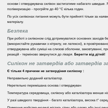
основи і отверджувача силікон застигатиме набагато швидше.
полімеризацію - прогрійте до 40 °С кілька годин.
По усіх силіконах питання можуть бути прийняті тільки за наяв
матеріалу.
Безпека
При роботі з силіконом слід дотримуватися основних заходів б
(використайте рукавички з нітрилу, не латексні), в провітрюва
отверджувача або суміші на слизові оболонки, заковтуванні, пр
реакцій - терміново звернутися до лікаря.
Берегти від дітей!
Силікон не затвердів або затвердів 
Є тільки 4 причини не затвердіння силікону :
Неправильно доданий каталізатор.
Неретельно перемішана основа і отверджувач
Температура середовища, силікону або каталізатора менше ні
У разі швидкого твердіння - багато каталізатора, висока t° сер
Поверхня майстер-моделі містить сірку або олово або інші р