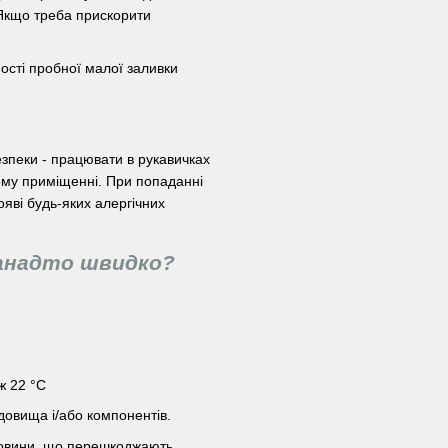
 Якщо треба прискорити
ності пробної малої заливки
езпеки - працювати в рукавичках
ному приміщенні. При попаданні
ояві будь-яких алергічних
занадто швидко?
ж 22 °С
едовища і/або компонентів.
ечовини, що перешкоджають