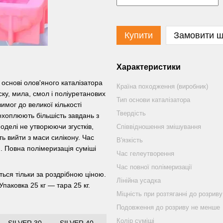
Купити
Замовити 
Характеристики
а основі олов'яного каталізатора
Країна походження (виробник)
ку, мила, смол і поліуретанових
Тип основи каталізатора
имог до великої кількості
Твердість
 охоплюють більшість завдань з
оделі не утворюючи згустків,
Співвідношення змішування
ть вийти з маси силікону. Час
В'язкість
). Повна полімеризація суміші
Час гелеутворення
Час повної полімеризації
ється тільки за роздрібною ціною.
Лінійна усадка
 Упаковка 25 кг — тара 25 кг.
Міцність при розтяганні до розриву
Подовження до розриву не менше
Колір суміші