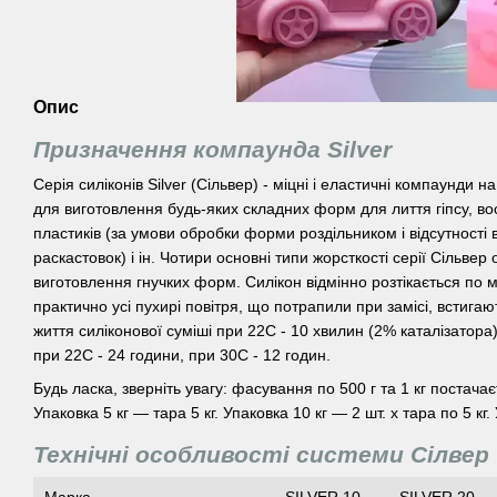
Опис
Призначення компаунда Silver
Серія силіконів Silver (Сільвер) - міцні і еластичні компаунди н
для виготовлення будь-яких складних форм для лиття гіпсу, вос
пластиків (за умови обробки форми роздільником і відсутності в
раскастовок) і ін. Чотири основні типи жорсткості серії Сільвер
виготовлення гнучких форм. Силікон відмінно розтікається по м
практично усі пухирі повітря, що потрапили при замісі, встигаю
життя силіконової суміші при 22С - 10 хвилин (2% каталізатора
при 22С - 24 години, при 30С - 12 годин.
Будь ласка, зверніть увагу: фасування по 500 г та 1 кг постача
Упаковка 5 кг — тара 5 кг. Упаковка 10 кг — 2 шт. х тара по 5 кг.
Технічні особливості системи Сілвер