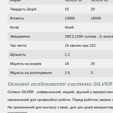
Марка
SILVER 10
SILVER 20
Твердість ШорА
10
20
В'язкість
13000
18000
Колір
білий
Змішування
100:2 (100г основа : 2г катал
Час життя
10 хвилин при 22С
Щільність
1.1
Міцність на розрив
18
25
Міцність на розтягування
2.5
3
Основні особливості системи SILVER
Силікон SILVER - універсальний, міцний, зручний у використанн
призначений для професійної роботи. Перед роботою уважно п
Не призначений для контакту з їжею, для цих цілей використо
каталізаторі.