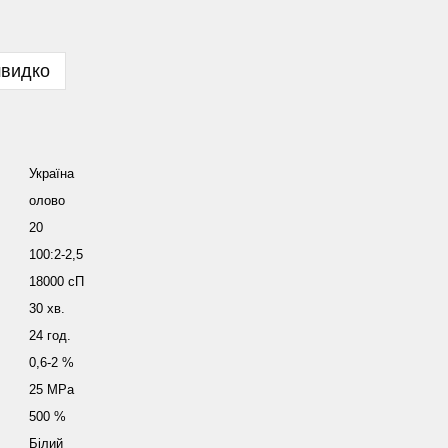
швидко
Україна
олово
20
100:2-2,5
18000 сП
30 хв.
24 год.
0,6-2 %
25 MPa
500 %
Білий