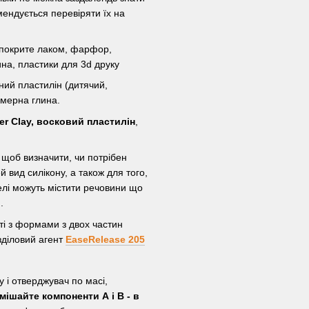
мендується перевіряти їх на
 покрите лаком, фарфор,
ина, пластики для 3d друку
ний пластилін (дитячий,
імерна глина.
er Clay, восковий пластилін
,
 щоб визначити, чи потрібен
й вид силікону, а також для того,
елі можуть містити речовини що
.
ті з формами з двох частин
зділовий агент
EaseRelease 205
 і отверджувач по масі,
змішайте компоненти А і В - в