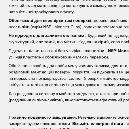
хімічний склад матеріалів, що контактують з компаундом, реко
наявність нейтралізуючого ефекту.
Обов'язкові для перевірки такі поверхні:
дерево, особливо
пластиліни (окрім NSP і Monster CLay), запечена полімерна гл
Не підходять для заливки силіконом :
будь-який не відповід
скульптурний, але такий, що містить з'єднання сірки), сира пол
Підходять тільки так звані безсульфідні пластиліни -
NSP, Mons
усі інші пластиліни обов'язково вимагають перевірки.
Обов'язково зробіть для проби малу частину заливки, для того,
розділовий агент до цієї поверхні покриття, чи підходить вам це
чи нормально полімеризується силікон (поверхні майстер-мод
інгібують каталізатор силікону і що ускладнюють полімеризацію
Для розділення силікону з майстер-моделлю, а також при робо
(розділення силікон-силікон), використовується ефективний ро
Правило подвійного змішування.
Ретельно відміряйте основу
використовуючи електронні ваги.
Візьміть електронні ваги і 