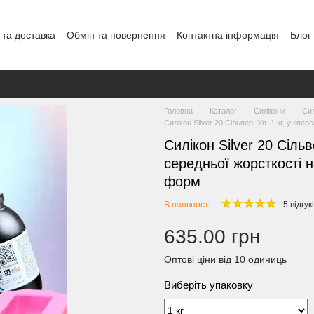
 та доставка
Обмін та повернення
Контактна інформація
Блог
Головна
Каталог
Силікони
Сил
Силікон Silver 20 Сільвер. Уп. 1 кг, уніве
Силікон Silver 20 Сільв
середньої жорсткості на
форм
В наявності
5 відгук
635.00 грн
Оптові ціни від 10 одиниць
Виберіть упаковку