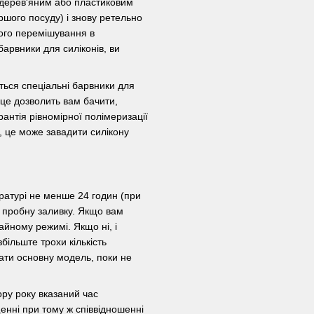
дерев'яним або пластиковим
ершого посуду) і знову ретельно
ого перемішування в
барвники для силіконів, ви
ться
спеціальні барвники для
 це дозволить вам бачити,
антія рівномірної полімеризації
 це може завадити силікону
ратурі не менше 24 годин (при
и пробну заливку. Якщо вам
айному режимі. Якщо ні, і
збільште трохи кількість
вати основну модель, поки не
ору року вказаний час
енні при тому ж співвідношенні