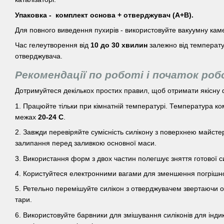
Упаковка - комплект основа + отверджувач (А+В).
Для повного виведення пухирів - використовуйте вакуумну кам
Час гелеутворення від
10 до 30 хвилин
залежно від температур
отверджувача.
Рекомендації по роботі і початок ро
Дотримуйтеся декількох простих правил, щоб отримати якісну
1. Працюйте тільки при кімнатній температурі. Температура ко
межах
20-24 С
.
2. Завжди перевіряйте сумісність силікону з поверхнею майсте
залипання перед заливкою основної маси.
3. Використання форм з двох частин полегшує зняття готової 
4. Користуйтеся електронними вагами для зменшення погрішно
5. Ретельно перемішуйте силікон з отверджувачем звертаючи ос
тари.
6. Використовуйте барвники для змішування силіконів для індик