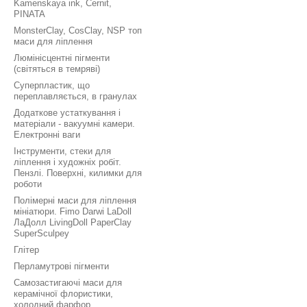
Kamenskaya ink, Cernit,
PINATA
MonsterClay, CosClay, NSP топ
маси для ліплення
Люмінісцентні пігменти
(світяться в темряві)
Суперпластик, що
переплавляється, в гранулах
Додаткове устаткування і
матеріали - вакуумні камери.
Електронні ваги
Інструменти, стеки для
ліплення і художніх робіт.
Пензлі. Поверхні, килимки для
роботи
Полімерні маси для ліплення
мініатюри. Fimo Darwi LaDoll
ЛаДолл LivingDoll PaperClay
SuperSculpey
Глітер
Перламутрові пігменти
Самозастигаючі маси для
керамічної флористики,
холодний фарфор.