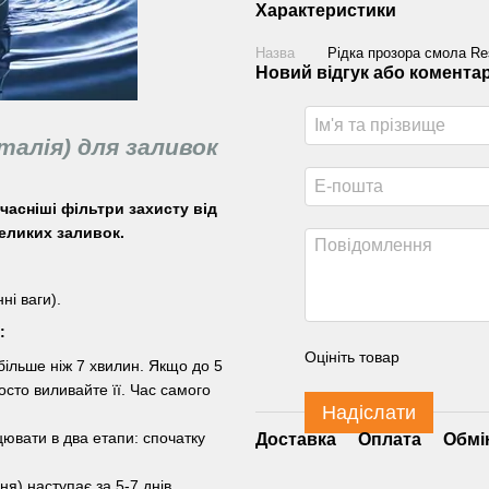
Характеристики
Назва
Рідка прозора смола Resi
Новий відгук або комента
Італія) для заливок
учасніші фільтри захисту від
еликих заливок.
ні ваги).
и:
Оцініть товар
 більше ніж 7 хвилин. Якщо до 5
осто виливайте її. Час самого
Надіслати
ювати в два етапи: спочатку
Доставка
Оплата
Обмі
я) наступає за 5-7 днів,