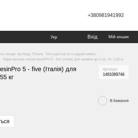
+380981941992
Вхід
Мій кошик
Укр
нти, молди. Артборд. Поталь. Текстурні пасти та рідкий камінь.
Рідка прозора смола ResinPro 5 - five (Італія) для заливок до 5 см. Уп. 1,55 кг
inPro 5 - five (Італія) для
Артикул
1481089746
55 кг
В бажання
ться