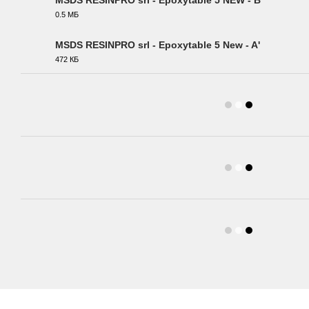
MSDS RESINPRO srl - Epoxytable 5 NEW - B
0.5 МБ
PDF
MSDS RESINPRO srl - Epoxytable 5 New - A'
472 КБ
PDF