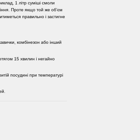
иклад, 1 літр суміші смоли
піння. Проте якщо той же об’єм
итиметься правильно і застигне
кавички, комбінезон або інший
тягом 15 хвилин і негайно
ритій посудині при температурі
ей.