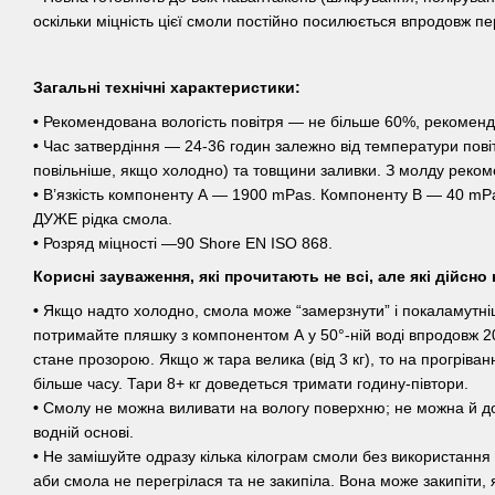
оскільки міцність цієї смоли постійно посилюється впродовж пе
Загальні технічні характеристики:
•
Рекомендована вологість повітря — не більше 60%, рекомен
•
Час затвердіння — 24-36 годин залежно від температури пові
повільніше, якщо холодно) та товщини заливки. З молду реком
•
В’язкість компоненту А — 1900 mPas. Компоненту B — 40 mP
ДУЖЕ рідка смола.
•
Розряд міцності —90 Shore EN ISO 868.
Корисні зауваження, які прочитають не всі, але які дійсно 
•
Якщо надто холодно, смола може “замерзнути” і покаламутні
потримайте пляшку з компонентом А у 50°-ній воді впродовж 20
стане прозорою. Якщо ж тара велика (від 3 кг), то на прогріван
більше часу. Тари 8+ кг доведеться тримати годину-півтори.
•
Смолу не можна виливати на вологу поверхню; не можна й до
водній основі.
•
Не замішуйте одразу кілька кілограм смоли без використання
аби смола не перегрілася та не закипіла. Вона може закипіти,