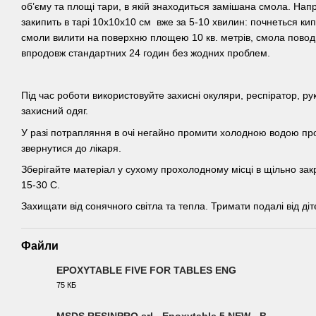
об’єму та площі тари, в якій знаходиться замішана смола. Напр
закипить в тарі 10х10х10 см вже за 5-10 хвилин: почнеться ки
смоли вилити на поверхню площею 10 кв. метрів, смола повод
впродовж стандартних 24 годин без жодних проблем.
Під час роботи використовуйте захисні окуляри, респіратор, ру
захисний одяг.
У разі потрапляння в очі негайно промити холодною водою про
звернутися до лікаря.
Зберігайте матеріал у сухому прохолодному місці в щільно зак
15-30 С.
Захищати від сонячного світла та тепла. Тримати подалі від діт
Файли
EPOXYTABLE FIVE FOR TABLES ENG
75 КБ
PDF