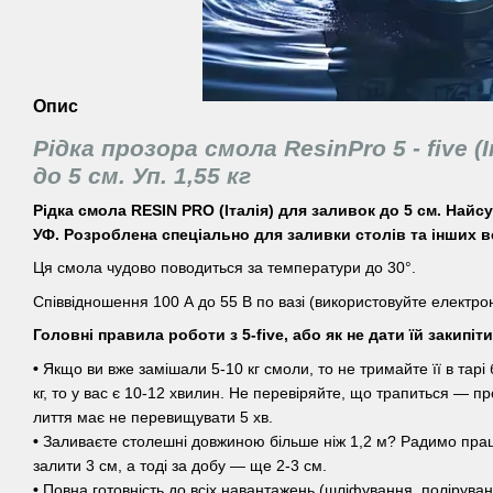
Опис
Рідка прозора смола ResinPro 5 - five (
до 5 см. Уп. 1,55 кг
Рідка смола RESIN PRO (Італія) для заливок до 5 см. Найс
УФ. Розроблена спеціально для заливки столів та інших в
Ця смола чудово поводиться за температури до 30°.
Співвідношення 100 А до 55 В по вазі (використовуйте електрон
Головні правила роботи з 5-five, або як не дати їй закипіт
•
Якщо ви вже замішали 5-10 кг смоли, то не тримайте її в тарі
кг, то у вас є 10-12 хвилин. Не перевіряйте, що трапиться — пр
лиття має не перевищувати 5 хв.
•
Заливаєте столешні довжиною більше ніж 1,2 м? Радимо прац
залити 3 см, а тоді за добу — ще 2-3 см.
•
Повна готовність до всіх навантажень (шліфування, поліруванн