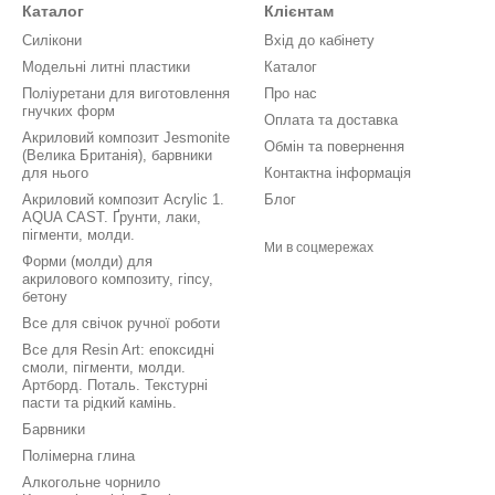
Каталог
Клієнтам
Силікони
Вхід до кабінету
Модельні литні пластики
Каталог
Поліуретани для виготовлення
Про нас
гнучких форм
Оплата та доставка
Акриловий композит Jesmonite
Обмін та повернення
(Велика Британія), барвники
для нього
Контактна інформація
Акриловий композит Acrylic 1.
Блог
AQUA CAST. Ґрунти, лаки,
пігменти, молди.
Ми в соцмережах
Форми (молди) для
акрилового композиту, гіпсу,
бетону
Все для свічок ручної роботи
Все для Resin Art: епоксидні
смоли, пігменти, молди.
Артборд. Поталь. Текстурні
пасти та рідкий камінь.
Барвники
Полімерна глина
Алкогольне чорнило