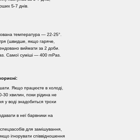
рших 5-7 днів.
дована температура — 22-25°.
тря (швидше, якщо гаряче,
ендовано виймати за 2 доби.
as. Самої суміші — 400 mPas.
корисні:
шати. Якщо працюєте в холоді,
-30 хвилин, поки рідина не
ня у воді знадобиться трохи
давати в неї барвники на
 спецзасобів для замішування,
 якщо ігнорувати співвідношення