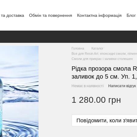
 та доставка
Обмін та повернення
Контактна інформація
Блог
Головна
Каталог
Все для Resin Art: епоксидні смоли, пігме
Смоли для прикрас і заливки столешен
Рідка прозора смола Res
заливок до 5 см. Уп. 1,
Немає в наявності
Написати відгук
1 280.00 грн
Повідомити, коли з'яви