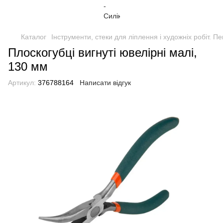
Каталог
Інструменти, стеки для ліплення і художніх робіт. П
Плоскогубці вигнуті ювелірні малі,
130 мм
Артикул:
376788164
Написати відгук