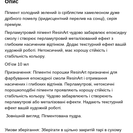
Опис
Пігмент холодний зелений із сріблястим хамелеоном дуже
дрібного помелу (іридисцентний перелив на сонці), серія
преміум.
Перламутровий пігмент ResinArt чудово забарвлює епоксидну
смолу і створює перламутровий металізований ефект з
глибоким насиченим відтінком. Додає текстурний ефект вашій
художній роботі. Нетоксичний, має хорошу стійкість і
стабільність кольору.
Об'єм 10 мл
Призначення: Пігментні порошки ResinArt призначені для
фарбування епоксидної смоли ResinArt і отримання
насичених і глибоких відтінків. Перламутрові, нетоксичні
порошкоподібні пігменти проявляють хорошу стійкість і
стабільність кольору. Чудово забарвлюють і створюють
перламутрові або металізовані ефекти. Надають текстурний
ефект вашій художній роботі.
Зовнішній вигляд: Пігментована пудра.
Умови зберігання: Зберігати в щільно закритій тарі в сухому