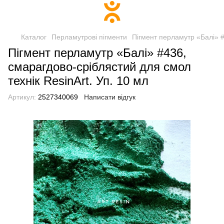
Каталог
Перламутрові пігменти
Пігмент перламутр «Балі» #
Пігмент перламутр «Балі» #436,
смарагдово-сріблястий для смол
технік ResinArt. Уп. 10 мл
Артикул:
2527340069
Написати відгук