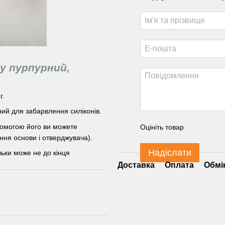
у пурпурний,
г.
ий для забарвлення силіконів.
опомогою його ви можете
Оцініть товар
ання основи і отверджувача).
Надіслати
ьки може не до кінця
Доставка
Оплата
Обмі