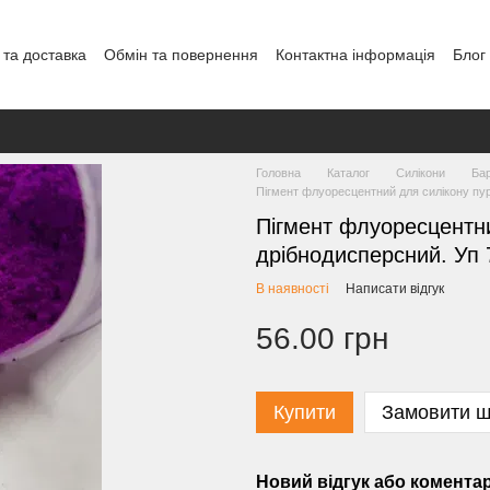
 та доставка
Обмін та повернення
Контактна інформація
Блог
Головна
Каталог
Силікони
Бар
Пігмент флуоресцентний для силікону пур
Пігмент флуоресцентни
дрібнодисперсний. Уп 
В наявності
Написати відгук
56.00 грн
Купити
Замовити 
Новий відгук або комента