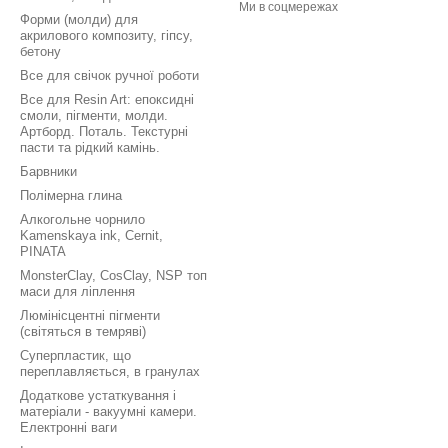
Ми в соцмережах
Форми (молди) для
акрилового композиту, гіпсу,
бетону
Все для свічок ручної роботи
Все для Resin Art: епоксидні
смоли, пігменти, молди.
Артборд. Поталь. Текстурні
пасти та рідкий камінь.
Барвники
Полімерна глина
Алкогольне чорнило
Kamenskaya ink, Cernit,
PINATA
MonsterClay, CosClay, NSP топ
маси для ліплення
Люмінісцентні пігменти
(світяться в темряві)
Суперпластик, що
переплавляється, в гранулах
Додаткове устаткування і
матеріали - вакуумні камери.
Електронні ваги