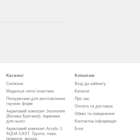
Каталог
Клієнтам
Силікони
Вхід до кабінету
Модельні литні пластики
Каталог
Поліуретани для виготовлення
Про нас
гнучких форм
Оплата та доставка
Акриловий композит Jesmonite
Обмін та повернення
(Велика Британія), барвники
для нього
Контактна інформація
Акриловий композит Acrylic 1.
Блог
AQUA CAST. Ґрунти, лаки,
пігменти, молди.