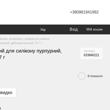
+380981941992
Вхід
Мій кошик
Укр
вники, розділювач, добавки до силікону
пурний, дрібнодисперсний. Уп 7 г
й для силікону пурпурний,
Артикул
633840221
7 г
В бажання
швидко
р