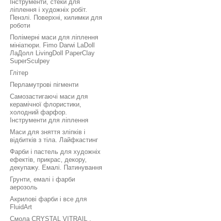
Інструменти, стеки для
ліплення і художніх робіт.
Пензлі. Поверхні, килимки для
роботи
Полімерні маси для ліплення
мініатюри. Fimo Darwi LaDoll
ЛаДолл LivingDoll PaperClay
SuperSculpey
Глітер
Перламутрові пігменти
Самозастигаючі маси для
керамічної флористики,
холодний фарфор.
Інструменти для ліплення
Маси для зняття зліпків і
відбитків з тіла. Лайфкастинг
Фарби і пастель для художніх
ефектів, прикрас, декору,
декупажу. Емалі. Патинування
Грунти, емалі і фарби
аерозоль
Акрилові фарби і все для
FluidArt
Смола CRYSTAL VITRAIL ,