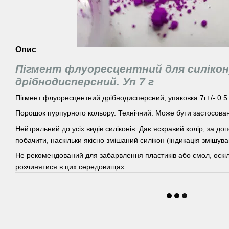
Опис
Пігмент флуоресцентний для силікон
дрібнодисперсний. Уп 7 г
Пігмент флуоресцентний дрібнодисперсний, упаковка 7г+/- 0.5 
Порошок пурпурного кольору. Технічний. Може бути застосован
Нейтральний до усіх видів силіконів. Дає яскравий колір, за д
побачити, наскільки якісно змішаний силікон (індикація змішув
Не рекомендований для забарвлення пластиків або смол, оскіл
розчинятися в цих середовищах.