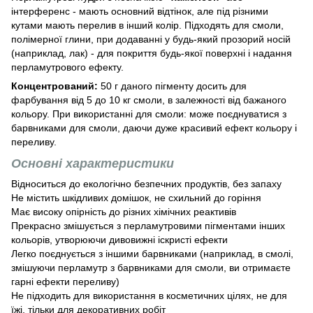
інтерференс - мають основний відтінок, але під різними
кутами мають перелив в інший колір. Підходять для смоли,
полімерної глини, при додаванні у будь-який прозорий носій
(наприклад, лак) - для покриття будь-якої поверхні і надання
перламутрового ефекту.
Концентрований:
50 г даного пігменту досить для
фарбування від 5 до 10 кг смоли, в залежності від бажаного
кольору. При використанні для смоли: може поєднуватися з
барвниками для смоли, даючи дуже красивий ефект кольору і
переливу.
Основні характеристики
Відноситься до екологічно безпечних продуктів, без запаху
Не містить шкідливих домішок, не схильний до горіння
Має високу опірність до різних хімічних реактивів
Прекрасно змішується з перламутровими пігментами інших
кольорів, утворюючи дивовижні іскристі ефекти
Легко поєднується з іншими барвниками (наприклад, в смолі,
змішуючи перламутр з барвниками для смоли, ви отримаєте
гарні ефекти переливу)
Не підходить для використання в косметичних цілях, не для
їжі, тільки для декоративних робіт