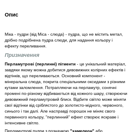
Опис
Міка - пудри (від Mica - слюда) - пудра, що не містить метал,
дрібно подрібнена пудра слюди, для надання кольору і
ефекту переливання.
Призначення
Перламутрові (перлинні) пігменти
- це унікальний матеріал,
завдяки якому можна добитися дивовижних колірних ефектів і
відтінків, що переливаються. Основний компонент -
мінеральна слюда, покрита спеціальними оксидами з різними
кутами заломлення. Потрапляючи на перламутр, сонячні
промені по-різному відбиваються від кожного шару, створюючи
дивовижний перламутровий блиск. Відбите світло може міняти
свої відтінки від сріблястого до золотисто-мідного, червоного,
синього і так далі. Але насправді порошок не міняє свого
первинного кольору, "перлинний" ефект створює яскраве і
інтенсивне світло.
Перламутрові пудри з позначкою
"хамелеон"
або