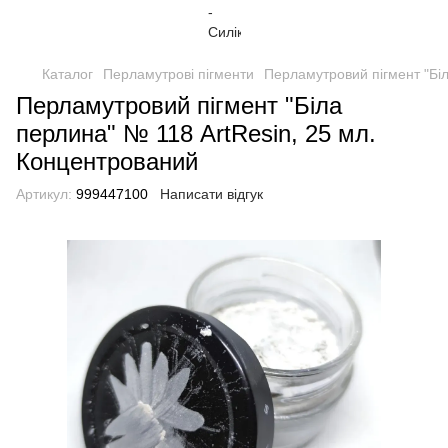
Каталог
Перламутрові пігменти
Перламутровий пігмент "Бі
Перламутровий пігмент "Біла
перлина" № 118 ArtResin, 25 мл.
Концентрований
Артикул:
999447100
Написати відгук