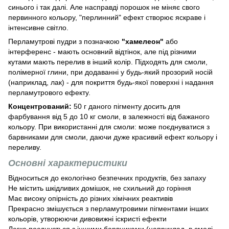
синього і так далі. Але насправді порошок не міняє свого
первинного кольору, "перлинний" ефект створює яскраве і
інтенсивне світло.
Перламутрові пудри з позначкою
"хамелеон"
або
інтерференс - мають основний відтінок, але під різними
кутами мають перелив в інший колір. Підходять для смоли,
полімерної глини, при додаванні у будь-який прозорий носій
(наприклад, лак) - для покриття будь-якої поверхні і надання
перламутрового ефекту.
Концентрований:
50 г даного пігменту досить для
фарбування від 5 до 10 кг смоли, в залежності від бажаного
кольору. При використанні для смоли: може поєднуватися з
барвниками для смоли, даючи дуже красивий ефект кольору і
переливу.
Основні характеристики
Відноситься до екологічно безпечних продуктів, без запаху
Не містить шкідливих домішок, не схильний до горіння
Має високу опірність до різних хімічних реактивів
Прекрасно змішується з перламутровими пігментами інших
кольорів, утворюючи дивовижні іскристі ефекти