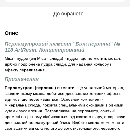
До обраного
Опис
Перламутровий пігмент "Біла перлина" №
118 ArtResin. Концентрований
Міка - пудри (від Mica - слюда) - пудра, що не містить метал,
дрібно подрібнена пудра слюди, для надання кольору і
ефекту переливання.
Призначення
Перламутрові (перлинні) пігменти
- це унікальний матеріал,
завдяки якому можна добитися дивовижних колірних ефектів і
відтінків, що переливаються. Основний компонент -
мінеральна слюда, покрита спеціальними оксидами з різними
кутами заломлення. Потрапляючи на перламутр, сонячні
промені по-різному відбиваються від кожного шару, створюючи
дивовижний перламутровий блиск. Відбите світло може міняти
свої відтінки від сріблястого до золотисто-мідного, червоного,