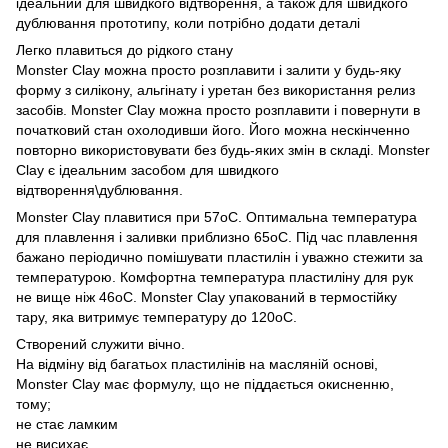
ідеальний для швидкого відтворення, а також для швидкого
дублювання прототипу, коли потрібно додати деталі
Легко плавиться до рідкого стану
Monster Clay можна просто розплавити і залити у будь-яку
форму з силікону, альгінату і уретан без використання релиз
засобів. Monster Clay можна просто розплавити і повернути в
початковий стан охолодивши його. Його можна нескінченно
повторно використовувати без будь-яких змін в складі. Monster
Clay є ідеальним засобом для швидкого
відтворення\дублювання.
Monster Clay плавитися при 57оС. Оптимальна температура
для плавлення і заливки приблизно 65оС. Під час плавлення
бажано періодично помішувати пластилін і уважно стежити за
температурою. Комфортна температура пластиліну для рук
не вище ніж 46оС. Monster Clay упакований в термостійку
тару, яка витримує температуру до 120оС.
Створений служити вічно.
На відміну від багатьох пластилінів на масляній основі,
Monster Clay має формулу, що не піддається окисненню,
тому;
не стає ламким
не висихає