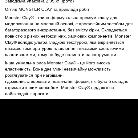
Заводська упаковка 2,05 кг (фото)
Огляд MONSTER CLAY та приклади робіт
Monster Clay® - глина формувальна преміум класу для
моделювання на масляній основі, є професійним засобом для
багаторазового використання, без вмісту сірки. Складається
повністю з різних нетоксичних, харчових компонентів, Monster
Clay® володіє ультра гладкою текстурою, яка відрізняється
низькою температурою плавлення і низькими схоплючими
властивостями, тому не буде налипати на інструменти.
Інша унікальна риса Monster Clay® - це його висока
еластичність. Вона дає глині незвичайну можливість
розтягуватися при нагріванні
і дозволяє створювати незвичайні форми, які було б складно
отримати іншим способом. Monster Clay® піддаються
найскладніші проєкти