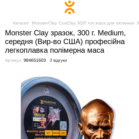
Каталог
MonsterClay, CosClay, NSP топ маси для ліплення
Monster Clay зразок, 300 г. Medium,
середня (Вир-во США) професійна
легкоплавка полімерна маса
Артикул:
984651603
3 відгуки