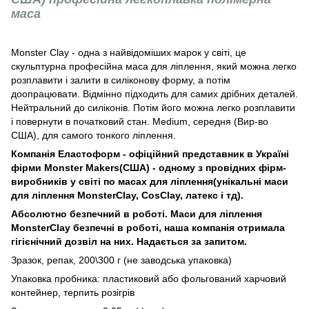
маса
Monster Clay - одна з найвідоміших марок у світі, це
скульптурна професійна маса для ліплення, який можна легко
розплавити і залити в силіконову форму, а потім
доопрацювати. Відмінно підходить для самих дрібних деталей.
Нейтральний до силіконів. Потім його можна легко розплавити
і повернути в початковий стан. Medium, середня (Вир-во
США), для самого тонкого ліплення.
Компанія Еластоформ - офіційний представник в Україні
фірми Monster Makers(США) - одному з провідних фірм-
виробників у світі по масах для ліплення(унікальні маси
для ліплення MonsterClay, CosClay, латекс і тд).
Абсолютно безпечний в роботі. Маси для ліплення
MonsterClay безпечні в роботі, наша компанія отримала
гігієнічний дозвіл на них. Надається за запитом.
Зразок, репак, 200\300 г (не заводська упаковка)
Упаковка пробника: пластиковий або фольгований харчовий
контейнер, терпить розігрів