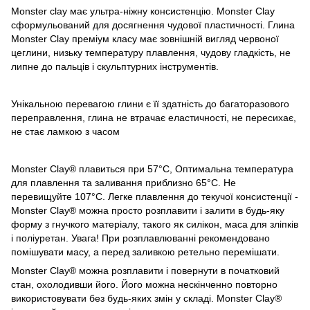
Monster clay має ультра-ніжну консистенцію. Monster Clay
сформульований для досягнення чудової пластичності. Глина
Monster Clay преміум класу має зовнішній вигляд червоної
цеглини, низьку температуру плавлення, чудову гладкість, не
липне до пальців і скульптурних інструментів.
Унікальною перевагою глини є її здатність до багаторазового
переправлення, глина не втрачає еластичності, не пересихає,
не стає ламкою з часом
Monster Clay® плавиться при 57°С, Оптимальна температура
для плавлення та заливання приблизно 65°С. Не
перевищуйте 107°С. Легке плавлення до текучої консистенції -
Monster Clay® можна просто розплавити і залити в будь-яку
форму з гнучкого матеріалу, такого як силікон, маса для зліпків
і поліуретан. Увага! При розплавлюванні рекомендовано
помішувати масу, а перед заливкою ретельно перемішати.
Monster Clay® можна розплавити і повернути в початковий
стан, охолодивши його. Його можна нескінченно повторно
використовувати без будь-яких змін у складі. Monster Clay®