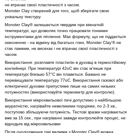
не втрачає своєї пластичності з часом.
Monster Clay створений для того, щоб зберігати свою
унікальну текстуру.
Monster Clay® залишається твердим при кімнатній
температурі, що дозволяє точно працювати тонкими
інструментами для ліплення. Має формулу, що не піддається
окисненню - на відміну від багатьох глин, Monster Clay'® не
стає ламким, не висихає і не втрачає своєї пластичності з
часом.
Використання: розплавте пластилін в духовці в термостійкому
контейнері. При температурі 42оС він стає м'якше при
температурі близько 57°С він плавиться. Бажано не
перевищувати температуру 77оС. Використання газової або
електричної духовки припустиме лише на самих низьких
потужностях (використовуйте термометр для контролю).
Використання мікрохвильової печі допустимо з найбільшою
акуратністю, нагрівайте невеликими порціями, по 2-3 хв.,
поступово збільшуючи потужність. Тестові зразки нагріваються
вже за 15 сек., при нагріванні завжди контролюйте процес, не
відходьте від мікрохвильовки
Після охолодження такі виливки з Monster Clay® можна