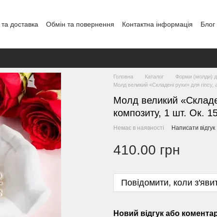
 та доставка
Обмін та повернення
Контактна інформація
Блог
Головна
Каталог
Форми (молди) дл
Молд великий «Складені руки» для гіпсу, 
Молд великий «Складен
композиту, 1 шт. Ок. 1
Немає в наявності
Написати відгук
410.00 грн
Повідомити, коли з'яви
Новий відгук або комента