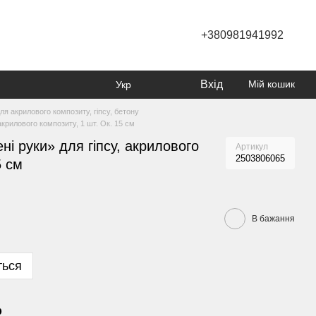
+380981941992
Вхід
Мій кошик
Укр
я акрилового композиту, гіпсу, бетону
акрилового композиту, 1 шт. Ок. 15 см
і руки» для гіпсу, акрилового
Артикул
2503806065
5 см
В бажання
ться
р