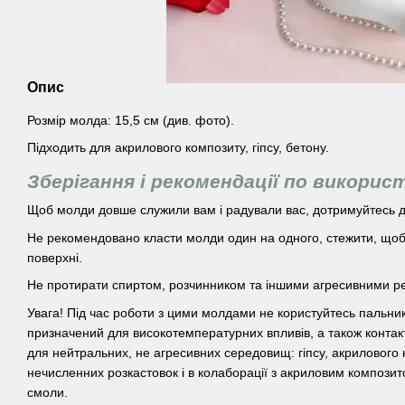
Опис
Розмір молда: 15,5 см (див. фото).
Підходить для акрилового композиту, гіпсу, бетону.
Зберігання і рекомендації по викори
Щоб молди довше служили вам і радували вас, дотримуйтесь д
Не рекомендовано класти молди один на одного, стежити, щоб 
поверхні.
Не протирати спиртом, розчинником та іншими агресивними р
Увага! Під час роботи з цими молдами не користуйтесь пальни
призначений для високотемпературних впливів, а також контак
для нейтральних, не агресивних середовищ: гіпсу, акрилового 
нечисленних розкастовок і в колаборації з акриловим компози
смоли.