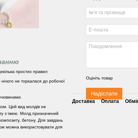
станню
екілька простих правил
Оцініть товар
нічого не торкалася до робочої
Надіслати
ечовинами.
Доставка
Оплата
Обмі
ком. Цей вид молдів не
ту з їжею. Молд призначений
композиту, бетону. Для завдань
том можна використовувати для