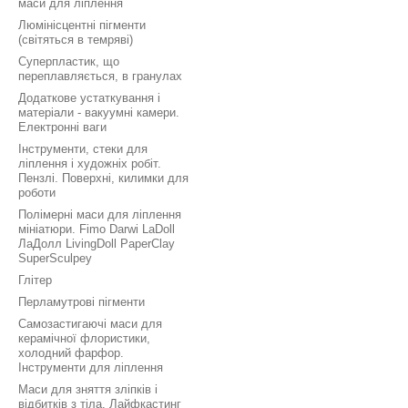
маси для ліплення
Люмінісцентні пігменти
(світяться в темряві)
Суперпластик, що
переплавляється, в гранулах
Додаткове устаткування і
матеріали - вакуумні камери.
Електронні ваги
Інструменти, стеки для
ліплення і художніх робіт.
Пензлі. Поверхні, килимки для
роботи
Полімерні маси для ліплення
мініатюри. Fimo Darwi LaDoll
ЛаДолл LivingDoll PaperClay
SuperSculpey
Глітер
Перламутрові пігменти
Самозастигаючі маси для
керамічної флористики,
холодний фарфор.
Інструменти для ліплення
Маси для зняття зліпків і
відбитків з тіла. Лайфкастинг