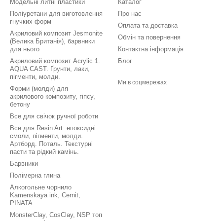
Модельні литні пластики
Каталог
Поліуретани для виготовлення
Про нас
гнучких форм
Оплата та доставка
Акриловий композит Jesmonite
Обмін та повернення
(Велика Британія), барвники
для нього
Контактна інформація
Акриловий композит Acrylic 1.
Блог
AQUA CAST. Ґрунти, лаки,
пігменти, молди.
Ми в соцмережах
Форми (молди) для
акрилового композиту, гіпсу,
бетону
Все для свічок ручної роботи
Все для Resin Art: епоксидні
смоли, пігменти, молди.
Артборд. Поталь. Текстурні
пасти та рідкий камінь.
Барвники
Полімерна глина
Алкогольне чорнило
Kamenskaya ink, Cernit,
PINATA
MonsterClay, CosClay, NSP топ