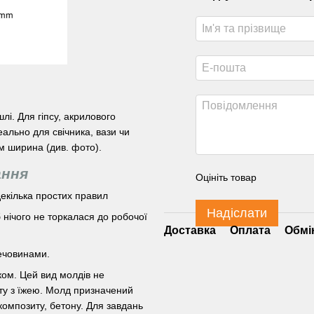
і. Для гіпсу, акрилового
еально для свічника, вази чи
см ширина (див. фото).
ання
Оцініть товар
екілька простих правил
Надіслати
нічого не торкалася до робочої
Доставка
Оплата
Обмі
ечовинами.
ком. Цей вид молдів не
ту з їжею. Молд призначений
композиту, бетону. Для завдань