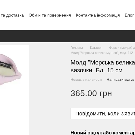
 та доставка
Обмін та повернення
Контактна інформація
Блог
Головна
Каталог
Форми (молди) дл
Молд "Морська велика мушля", мод. 112. Д
Молд "Морська велика 
вазочки. Бл. 15 см
Немає в наявності
Написати відгук
365.00 грн
Повідомити, коли з'яви
Новий відгук або комента