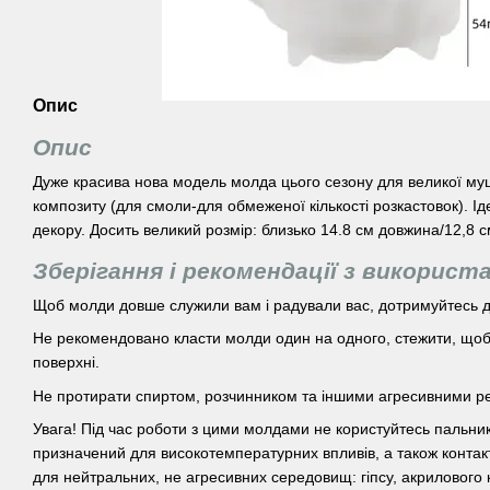
Опис
Опис
Дуже красива нова модель молда цього сезону для великої мушл
композиту (для смоли-для обмеженої кількості розкастовок). Ід
декору. Досить великий розмір: близько 14.8 см довжина/12,8 
Зберігання і рекомендації з використ
Щоб молди довше служили вам і радували вас, дотримуйтесь д
Не рекомендовано класти молди один на одного, стежити, щоб 
поверхні.
Не протирати спиртом, розчинником та іншими агресивними р
Увага! Під час роботи з цими молдами не користуйтесь пальни
призначений для високотемпературних впливів, а також контак
для нейтральних, не агресивних середовищ: гіпсу, акрилового 