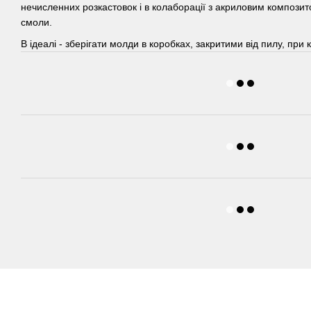
нечисленних розкастовок і в колаборації з акриловим компози
смоли.
В ідеалі - зберігати молди в коробках, закритими від пилу, при 