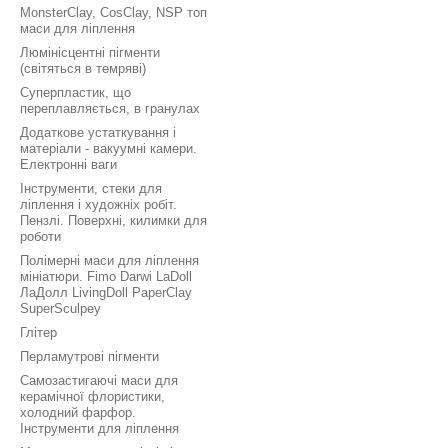
MonsterClay, CosClay, NSP топ
маси для ліплення
Люмінісцентні пігменти
(світяться в темряві)
Суперпластик, що
переплавляється, в гранулах
Додаткове устаткування і
матеріали - вакуумні камери.
Електронні ваги
Інструменти, стеки для
ліплення і художніх робіт.
Пензлі. Поверхні, килимки для
роботи
Полімерні маси для ліплення
мініатюри. Fimo Darwi LaDoll
ЛаДолл LivingDoll PaperClay
SuperSculpey
Глітер
Перламутрові пігменти
Самозастигаючі маси для
керамічної флористики,
холодний фарфор.
Інструменти для ліплення