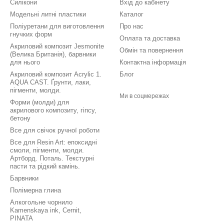
Силікони
Вхід до кабінету
Модельні литні пластики
Каталог
Поліуретани для виготовлення
Про нас
гнучких форм
Оплата та доставка
Акриловий композит Jesmonite
Обмін та повернення
(Велика Британія), барвники
для нього
Контактна інформація
Акриловий композит Acrylic 1.
Блог
AQUA CAST. Ґрунти, лаки,
пігменти, молди.
Ми в соцмережах
Форми (молди) для
акрилового композиту, гіпсу,
бетону
Все для свічок ручної роботи
Все для Resin Art: епоксидні
смоли, пігменти, молди.
Артборд. Поталь. Текстурні
пасти та рідкий камінь.
Барвники
Полімерна глина
Алкогольне чорнило
Kamenskaya ink, Cernit,
PINATA