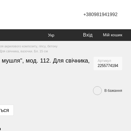
+380981941992
Вхід
Мій кошик
Укр
я акрилового композиту, гіпсу, бетону
ля свічника, вазочки. Бл. 15 см
мушля", мод. 112. Для свічника,
Артикул
2255774194
В бажання
ться
р