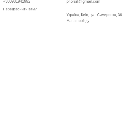
+380981941992
priorsili@gmail.com
Передзвонити вам?
Україна, Київ, вул. Симиренка, 36
Мапа проїзду