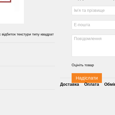
відбиток текстури типу квадрат
Оцініть товар
Надіслати
Доставка
Оплата
Обмі