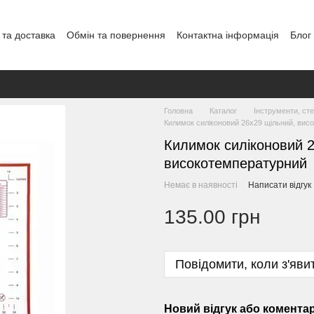
 та доставка
Обмін та повернення
Контактна інформація
Блог
Головна
Каталог
Інструменти, сте
Килимок силіконовий 26х29 щільний, вис
Килимок силіконовий 2
високотемпературний
Немає в наявності
Написати відгук
135.00 грн
Повідомити, коли з'яви
Новий відгук або комента