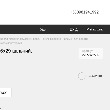
+380981941992
Вхід
Мій кошик
Укр
ки для ліплення і художніх робіт. Пензлі. Поверхні, килимки для роботи
окотемпературний
6х29 щільний,
Артикул
2265872502
В бажання
ться
р