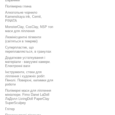
Барвники
Полімерна глина
Алкогольне чорнило
Kamenskaya ink, Cernit,
PINATA
MonsterClay, CosClay, NSP топ
маси для ліплення
Люмінісцентні пігменти
(світяться в темряві)
Суперпластик, що
переплавляється, в гранулах
Додаткове устаткування і
матеріали - вакуумні камери.
Електронні ваги
Інструменти, стеки для
ліплення і художніх робіт.
Пензлі. Поверхні, килимки для
роботи
Полімерні маси для ліплення
мініатюри. Fimo Darwi LaDoll
ЛаДолл LivingDoll PaperClay
SuperSculpey
Глітер