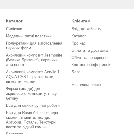
Каталог
Клієнтам
Силікони
Вхід до кабінету
Модельні литні пластики
Каталог
Поліуретани для виготовлення
Про нас
гнучких форм
Оплата та доставка
Акриловий композит Jesmonite
Обмін та повернення
(Велика Британія), барвники
для нього
Контактна інформація
Акриловий композит Acrylic 1.
Блог
AQUA CAST. Ґрунти, лаки,
пігменти, молди.
Ми в соцмережах
Форми (молди) для
акрилового композиту, гіпсу,
бетону
Все для свічок ручної роботи
Все для Resin Art: епоксидні
смоли, пігменти, молди.
Артборд. Поталь. Текстурні
пасти та рідкий камінь.