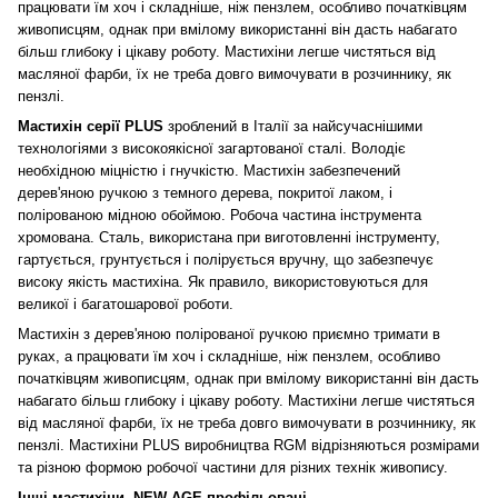
працювати їм хоч і складніше, ніж пензлем, особливо початківцям
живописцям, однак при вмілому використанні він дасть набагато
більш глибоку і цікаву роботу. Мастихіни легше чистяться від
масляної фарби, їх не треба довго вимочувати в розчиннику, як
пензлі.
Мастихін серії PLUS
зроблений в Італії за найсучаснішими
технологіями з високоякісної загартованої сталі. Володіє
необхідною міцністю і гнучкістю. Мастихін забезпечений
дерев'яною ручкою з темного дерева, покритої лаком, і
полірованою мідною обоймою. Робоча частина інструмента
хромована. Сталь, використана при виготовленні інструменту,
гартується, грунтується і полірується вручну, що забезпечує
високу якість мастихіна. Як правило, використовуються для
великої і багатошарової роботи.
Мастихін з дерев'яною полірованої ручкою приємно тримати в
руках, а працювати їм хоч і складніше, ніж пензлем, особливо
початківцям живописцям, однак при вмілому використанні він дасть
набагато більш глибоку і цікаву роботу. Мастихіни легше чистяться
від масляної фарби, їх не треба довго вимочувати в розчиннику, як
пензлі. Мастихіни PLUS виробництва RGM відрізняються розмірами
та різною формою робочої частини для різних технік живопису.
Інші мастихіни, NEW AGE профільовані