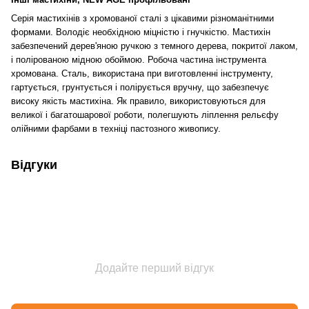
Серія мастихінів з хромованої сталі з цікавими різноманітними
формами. Володіє необхідною міцністю і гнучкістю. Мастихін
забезпечений дерев'яною ручкою з темного дерева, покритої лаком,
і полірованою мідною обоймою. Робоча частина інструмента
хромована. Сталь, використана при виготовленні інструменту,
гартується, грунтується і полірується вручну, що забезпечує
високу якість мастихіна. Як правило, використовуються для
великої і багатошарової роботи, полегшують ліплення рельєфу
олійними фарбами в техніці пастозного живопису.
Відгуки
Додайте перший відгук