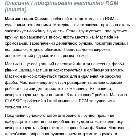
Класичні і профільовані мастихіни RGM
(Італія)
Мастихін серії Classic
зроблений в Італії компанією RGM за
сучасними технологіями. Матеріал - високоякісна гартована сталь
забезпечує необхідну гнучкість. Сталь грунтується і полірується
вручну, що забезпечує високу якість мастихіна. Мастихін не
хромований, забезпечений дерев'яною ручкою, покритою лаком, і
полірованою мідною обоймою. Представлений широкий
асортиментний ряд мастихінів різних розмірів.
Мастихін - це спеціальний невеликий ніж для нанесення фарби
рівним шаром, частіше використовується в олійному живопису.
Мастихін використовується також для видалення не засохлої
фарби. Мастихіни відрізняються розмірами та різною формою
робочої частини для різних технік живопису. Як правило,
використовуються для великої і багатошарової роботи. Мастихін
CLASSIC зроблений в Італії компанією RGM за сучасними
технологіями.
Поєднання сучасного автоматизованого і ручної праці - це
найкраща технологія при виробництві художніх матеріалів, яку
використовують найпрестижніші європейські фабрики. Мастихін з
дерев'яною полірованої ручкою приємно тримати в руках, а