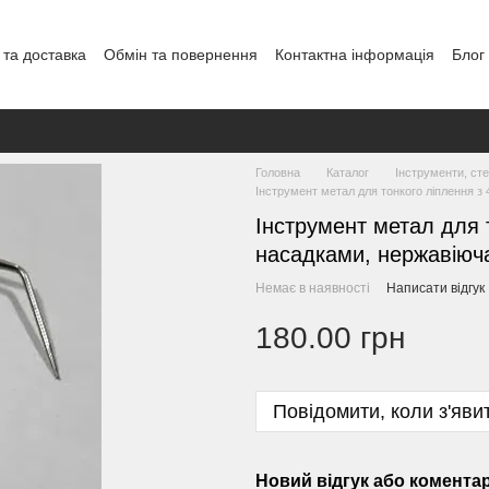
 та доставка
Обмін та повернення
Контактна інформація
Блог
Головна
Каталог
Інструменти, сте
Інструмент метал для тонкого ліплення з
Інструмент метал для 
насадками, нержавіюч
Немає в наявності
Написати відгук
180.00 грн
Повідомити, коли з'яви
Новий відгук або комента