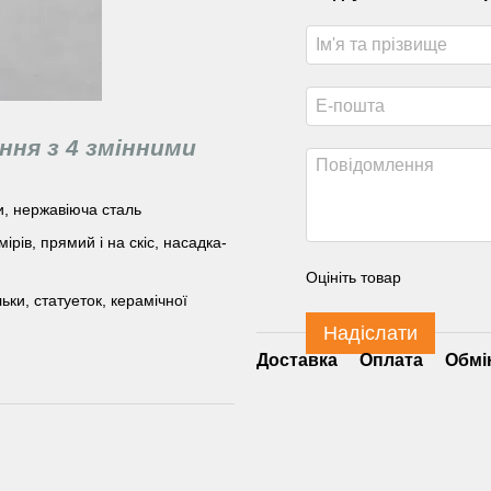
ня з 4 змінними
и, нержавіюча сталь
ірів, прямий і на скіс, насадка-
Оцініть товар
ки, статуеток, керамічної
Надіслати
Доставка
Оплата
Обмі