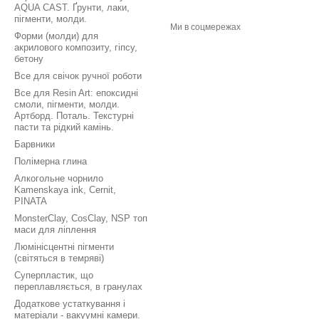
AQUA CAST. Ґрунти, лаки,
пігменти, молди.
Ми в соцмережах
Форми (молди) для
акрилового композиту, гіпсу,
бетону
Все для свічок ручної роботи
Все для Resin Art: епоксидні
смоли, пігменти, молди.
Артборд. Поталь. Текстурні
пасти та рідкий камінь.
Барвники
Полімерна глина
Алкогольне чорнило
Kamenskaya ink, Cernit,
PINATA
MonsterClay, CosClay, NSP топ
маси для ліплення
Люмінісцентні пігменти
(світяться в темряві)
Суперпластик, що
переплавляється, в гранулах
Додаткове устаткування і
матеріали - вакуумні камери.