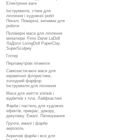
Електронні ваги
Інструменти, стеки для
ліплення і художніх робіт.
Пензлі. Поверхні, килимки для
роботи
Полімерні маси для ліплення
мініатюри. Fimo Darwi LaDoll
ЛаДолл LivingDoll PaperClay
SuperSculpey
Глітер
Перламутрові пігменти
Самозастигаючі маси для
керамічної флористики,
холодний фарфор.
Інструменти для ліплення
Маси для зняття зліпків і
відбитків з тіла. Лайфкастинг
Фарби і пастель для художніх
ефектів, прикрас, декору,
декупажу. Емалі. Патинування
Грунти, емалі і фарби
аерозоль
Акрилові фарби і все для