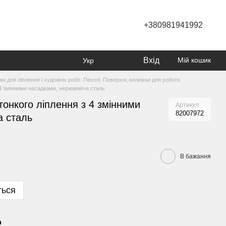
+380981941992
Вхід
Мій кошик
Укр
ки для ліплення і художніх робіт. Пензлі. Поверхні, килимки для роботи
 4 змінними насадками, нержавіюча сталь
тонкого ліплення з 4 змінними
Артикул
82007972
а сталь
В бажання
ться
р