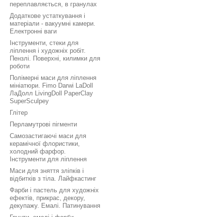
переплавляється, в гранулах
Додаткове устаткування і
матеріали - вакуумні камери.
Електронні ваги
Інструменти, стеки для
ліплення і художніх робіт.
Пензлі. Поверхні, килимки для
роботи
Полімерні маси для ліплення
мініатюри. Fimo Darwi LaDoll
ЛаДолл LivingDoll PaperClay
SuperSculpey
Глітер
Перламутрові пігменти
Самозастигаючі маси для
керамічної флористики,
холодний фарфор.
Інструменти для ліплення
Маси для зняття зліпків і
відбитків з тіла. Лайфкастинг
Фарби і пастель для художніх
ефектів, прикрас, декору,
декупажу. Емалі. Патинування