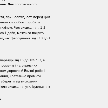
іщень. Для професійного
и, при необхідності перед цим
чним способом і зробити
ихіном. Час висихання : 1-2
рез 1 доби, можливо покрити
д час фарбування від +10 до +
ературі від +5 до +35 ° С, в
променів і нагрівальних
ням дорослих! Вологі робочі
хання, і ретельно промити
зберегти від висихання,
після висихання утилізуються як
а.