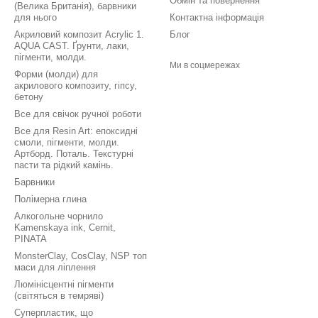
Обмін та повернення
(Велика Британія), барвники
для нього
Контактна інформація
Акриловий композит Acrylic 1.
Блог
AQUA CAST. Ґрунти, лаки,
пігменти, молди.
Ми в соцмережах
Форми (молди) для
акрилового композиту, гіпсу,
бетону
Все для свічок ручної роботи
Все для Resin Art: епоксидні
смоли, пігменти, молди.
Артборд. Поталь. Текстурні
пасти та рідкий камінь.
Барвники
Полімерна глина
Алкогольне чорнило
Kamenskaya ink, Cernit,
PINATA
MonsterClay, CosClay, NSP топ
маси для ліплення
Люмінісцентні пігменти
(світяться в темряві)
Суперпластик, що