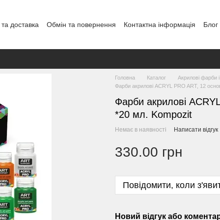
 та доставка
Обмін та повернення
Контактна інформація
Блог
Головна
Каталог
Акрилові фарби і
Фарби акрилові ACRYL PRO ART, 12 основ
Фарби акрилові ACRYL
*20 мл. Kompozit
Немає в наявності
Написати відгук
330.00 грн
Повідомити, коли з'яви
Новий відгук або комента