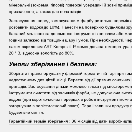
мінеральні (зокрема, гіпсові) поверхні усередині й зовні прим
призначення, а також для початківців.
Застосування: перед застосуванням фарбу ретельно перемішат
розбавити водою(до 10%). Нанести на поверхню будь-яким зру
бажаний малюнок за допомогою інструментів пензлем або маст
години залежно від товщини шару і умов. При необхідності, че
лаком акриловим ART Kompozit. Рекомендована температура пі
20 ° З, відносна вологість до 80%.
Умови зберігання і безпека:
Зберігати і транспортувати у фірмовій герметичній тарі при темп
недоступному для дітей місці. Берегти від дії прямих сонячних 
приладів. Застосування дітьми можливо тільки під спостережен
інструменти очистити від залишків фарби, не допускаючи виси
водою (при короткочасних перервах в роботі інструмент можна 
загорнувши в поліетиленовий пакет). Тара і залишки продукту 
будівельне сміття.
Гарантійний термін зберігання : 36 місяців від дати виробництв