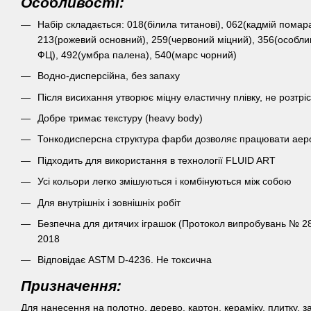
Особливості:
Набір складається: 018(білила титанові), 062(кадмій помар
213(рожевий основний), 259(червоний міцний), 356(особли
ФЦ), 492(умбра палена), 540(марс чорний)
Водно-дисперсійна, без запаху
Після висихання утворює міцну еластичну плівку, не розтрі
Добре тримає текстуру (heavy body)
Тонкодисперсна структура фарби дозволяє працювати ае
Підходить для використання в технології FLUID ART
Усі кольори легко змішуються і комбінуються між собою
Для внутрішніх і зовнішніх робіт
Безпечна для дитячих іграшок (Протокол випробувань № 2
2018
Відповідає ASTM D-4236. Не токсична
Призначення:
Для нанесення на полотно, дерево, картон, кераміку, плитку, з