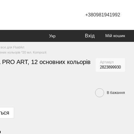
+380981941992
Вхід
Мій кошик
Укр
 все для FluidArt
них кольорів *20 мл. Kompozit
 PRO ART, 12 основних кольорів
Артикул
2823899930
В бажання
ться
р