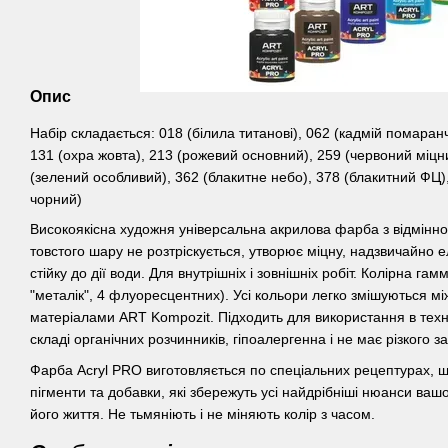
Опис
Набір складається: 018 (білила титанові), 062 (кадмій помаран
131 (охра жовта), 213 (рожевий основний), 259 (червоний міцни
(зелений особливий), 362 (блакитне небо), 378 (блакитний ФЦ)
чорний)
Високоякісна художня універсальна акрилова фарба з відмінн
товстого шару не розтріскується, утворює міцну, надзвичайно е
стійку до дії води. Для внутрішніх і зовнішніх робіт. Колірна гам
"металік", 4 флуоресцентних). Усі кольори легко змішуються м
матеріалами ART Kompozit. Підходить для використання в техно
складі органічних розчинників, гіпоалергенна і не має різкого з
Фарба Acryl PRO виготовляється по спеціальних рецептурах, щ
пігменти та добавки, які збережуть усі найдрібніші нюанси ваш
його життя. Не тьмяніють і не міняють колір з часом.