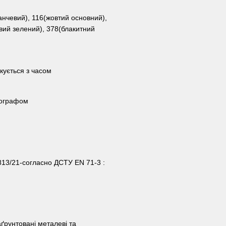
анчевий), 116(жовтий основний),
вий зелений), 378(блакитний
скується з часом
рографом
813/21-согласно ДСТУ EN 71-3 :
аґрунтовані металеві та