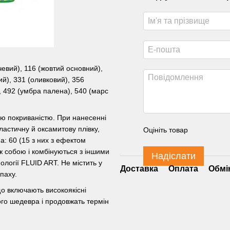
чевий), 116 (жовтий основний),
й), 331 (оливковий), 356
, 492 (умбра палена), 540 (марс
ою покриваністю. При нанесенні
ластичну й оксамитову плівку,
Оцініть товар
ма: 60 (15 з них з ефектом
іж собою і комбінуються з іншими
Надіслати
логії FLUID ART. Не містить у
Доставка
Оплата
Обмі
апаху.
о включають високоякісні
ого шедевра і продовжать термін