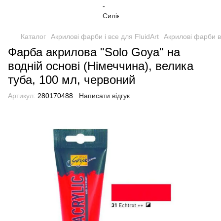
Каталог
Акрилові фарби і все для FluidArt
Акрилові фарби в
Фарба акрилова "Solo Goya" на
водній основі (Німеччина), велика
туба, 100 мл, червоний
Артикул:
280170488
Написати відгук