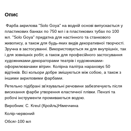
Опис
Фарба акрилова "Solo Goya" на водній основі випускається у
пластикових банках по 750 мл і в пластикових тубах по 100
мл. "Solo Goya" придатна для настінного та станкового
живопису, а також для будь-яких видів декоративної творчості.
Зручна в застосуванні. Використовується як для внутрішніх, так
і для зовнішніх робіт, а також для професійного застосування
художниками-декораторами театрів і художниками-
оформлювачами вітрин. Колірна палітра нараховує 50
відтінків. Всі кольори добре змішуються між собою, а також з
іншими акриловими фарбами.
Ретельно підібрані зв'язувальні речовини забезпечують після
висихання фарби утворення еластичної плівки. Пензлі та
робочі інструменти промиваються водою.
Виробник: С. Kreul (Кройль)Німеччина
Колір-червоний
Обсяг-100 мл