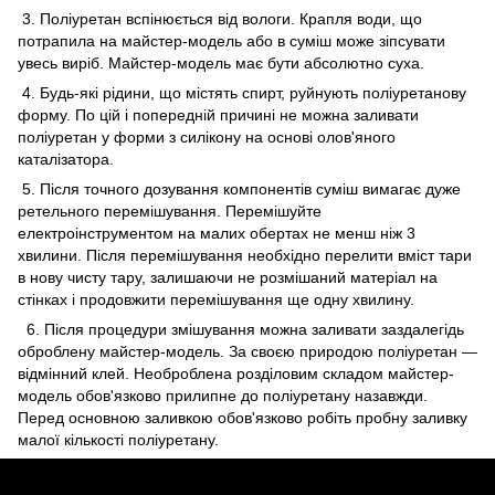
3. Поліуретан вспінюється від вологи. Крапля води, що
потрапила на майстер-модель або в суміш може зіпсувати
увесь виріб. Майстер-модель має бути абсолютно суха.
4. Будь-які рідини, що містять спирт, руйнують поліуретанову
форму. По цій і попередній причині не можна заливати
поліуретан у форми з силікону на основі олов'яного
каталізатора.
5. Після точного дозування компонентів суміш вимагає дуже
ретельного перемішування. Перемішуйте
електроінструментом на малих обертах не менш ніж 3
хвилини. Після перемішування необхідно перелити вміст тари
в нову чисту тару, залишаючи не розмішаний матеріал на
стінках і продовжити перемішування ще одну хвилину.
6. Після процедури змішування можна заливати заздалегідь
оброблену майстер-модель. За своєю природою поліуретан ―
відмінний клей. Необроблена розділовим складом майстер-
модель обов'язково прилипне до поліуретану назавжди.
Перед основною заливкою обов'язково робіть пробну заливку
малої кількості поліуретану.