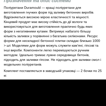
Призначення та опис системи
Поліуретани Duramould ― кращі поліуретани для
виготовлення гнучких форм під заливку бетонних виробів.
Відрізняються високою мірою еластичності та міцності.
Кінцевий продукт має високу стійкість до дії вологи та
використовується для виготовлення практично будь-яких
форм з негативними кутами. Витримує набагато більшу
кількість заливок у порівнянні з багатьма силіконами. Ресурс
форми для нескладної бетонної плитки складає близько 1000
> шт. Моделями для форм можуть служити кам'яні, гіпсові та
інші вироби. Компоненти легко перемішуються ручним
методом. Ідеально тримає лужне середовище бетонів,
підходить для заливки гіпсом. Не підходить для заливки смол і
модельних поліуретанів.
Комплект поставляється в заводській упаковці ― 2 бочки по 25
кг.