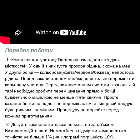
Порядок роботи
1. Комплект поліуретану Duramould складається з двох
місткостей. У одній з них густа прозора рідина, схожа на мед.
У другій бочці ― кольорова(жовта/червона/бежева) непрозора
рідина. Перед використанням необхідно ретельно перемішати
кольорову частину. Перед використанням системи в заводській
тарі необхідно зробити перемішування прямо у бочці
будівельною мішалкою не менше п'яти хвилин. Просте
катання бочки по підлозі не перемішає вміст. Кінцевий продукт
буде рихлим і неміцним. Процедуру повторюйте перед
кожним приготуванням.
2. Дозуйте компоненти тільки по масі, не за об'ємом.
Використовуйте ваги. Намагайтеся відміряти компоненти з
точністю не більше 1% (на кілограмі погрішність 10г).