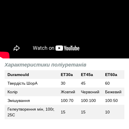
Характеристики поліуретанів
Duramould
ET30a
ET45a
ET60a
Твердість ШорА
30
45
60
Колір
Жовтий
Червоний
Бежевий
Змішування
100:70
100:100
100:50
Гелеутворення мін, 100г,
15
15
10
25С