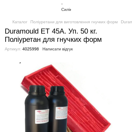
Каталог
Поліуретани для виготовлення гнучких форм
Duram
Duramould ET 45А. Уп. 50 кг.
Поліуретан для гнучких форм
Артикул:
4025998
Написати відгук