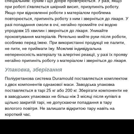
спеціальним: сухим і що добре провітрюється. У разі, якщо
при роботі з'являється шкірний висип, призупиніть роботу.
Якщо при відновленні роботи з матеріалом проблема
повторюється, припиніть роботу з ним і зверніться до лікаря. У
разі попадання смоли в очі, негайно промийте очі водою
упродовж 15 хвилин і зверніться до лікаря. Уникайте
проковтування матеріалів. Ретельно мийте руки після роботи,
особливо перед їжею. При використанні продукції не палити,
не пити, не приймати їжу. Можливі індивідуальна
непереносність матеріалу та алергічні реакції, у разі їх прояву
негайно припиніть роботу з матеріалом і зверніться до лікаря.
Упаковка, зберігання
Поліуретанова система Duramould поставляється комплектом
з двох компонентів однакової маси. Заводська упаковка
поставляється в тарі 25 кг або 200 кг. Зберігати компоненти не
в заводських упаковках не більш ніж 3 місяці після купівлі в
щільно закритій тарі, не допускаючи попадання в тару
вологого повітря. Не залишати відкритою тару навіть на
короткий час.