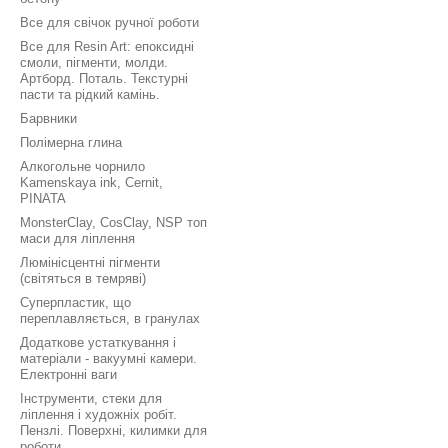
Все для свічок ручної роботи
Все для Resin Art: епоксидні
смоли, пігменти, молди.
Артборд. Поталь. Текстурні
пасти та рідкий камінь.
Барвники
Полімерна глина
Алкогольне чорнило
Kamenskaya ink, Cernit,
PINATA
MonsterClay, CosClay, NSP топ
маси для ліплення
Люмінісцентні пігменти
(світяться в темряві)
Суперпластик, що
переплавляється, в гранулах
Додаткове устаткування і
матеріали - вакуумні камери.
Електронні ваги
Інструменти, стеки для
ліплення і художніх робіт.
Пензлі. Поверхні, килимки для
роботи