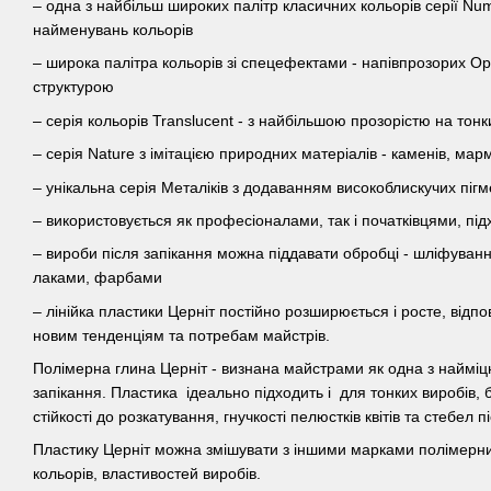
– одна з найбільш широких палітр класичних кольорів серії Nu
найменувань кольорів
– широка палітра кольорів зі спецефектами - напівпрозорих Opa
структурою
– серія кольорів Translucent - з найбільшою прозорістю на тон
– серія Nature з імітацією природних матеріалів - каменів, мар
– унікальна серія Металіків з додаванням високоблискучих пігм
– використовується як професіоналами, так і початківцями, під
– вироби після запікання можна піддавати обробці - шліфуван
лаками, фарбами
– лінійка пластики Церніт постійно розширюється і росте, відп
новим тенденціям та потребам майстрів.
Полімерна глина Церніт - визнана майстрами як одна з найміцн
запікання. Пластика ідеально підходить і для тонких виробів, 
стійкості до розкатування, гнучкості пелюстків квітів та стебел 
Пластику Церніт можна змішувати з іншими марками полімерн
кольорів, властивостей виробів.