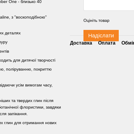
mber One - близько 40
line, з "воскоподібною"
Оцініть товар
ких деталях
Надіслати
муру
Доставка
Оплата
Обмі
ентів
ходить для дитячої творчості
ню, поліруванню, покриттю
овідаючи усім вимогам часу,
іших та твердих глин після
ботанічної флористики, завдяки
після запікання.
их глин для отримання нових