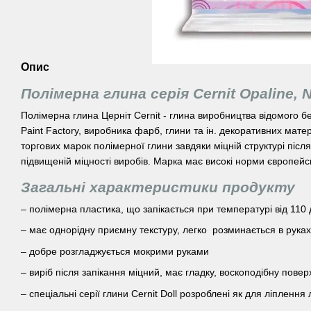
Опис
Полімерна глина серія Cernit Opaline, N
Полімерна глина Церніт Cernit - глина виробництва відомого б
Paint Factory, виробника фарб, глини та ін. декоративних мате
торгових марок полімерної глини завдяки міцній структурі після 
підвищеній міцності виробів. Марка має високі норми європейс
Загальні характеристики продукту
– полімерна пластика, що запікається при температурі від 110 
– має однорідну приємну текстуру, легко розминається в руках
– добре розгладжується мокрими руками
– виріб після запікання міцний, має гладку, воскоподібну пове
– спеціальні серії глини Cernit Doll розроблені як для ліплення