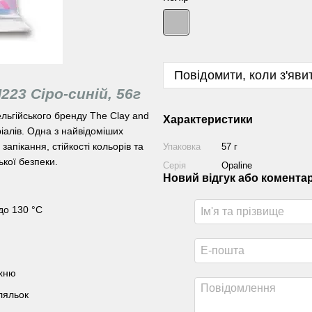
Повідомити, коли з'яви
223 Сіро-синій, 56г
ельгійського бренду The Clay and
Характеристики
ріалів. Одна з найвідоміших
запікання, стійкості кольорів та
Упаковка
57 г
ької безпеки.
Серія
Opaline
Новий відгук або комента
до 130 °С
рхню
 ляльок