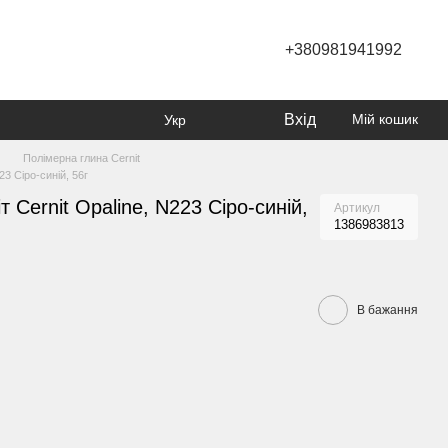
+380981941992
Вхід
Мій кошик
Укр
Полімерна глина Cernit
23 Сіро-синій, 56г
 Cernit Opaline, N223 Сіро-синій,
Артикул
1386983813
В бажання