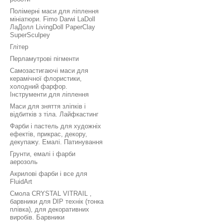
Полімерні маси для ліплення
мініатюри. Fimo Darwi LaDoll
ЛаДолл LivingDoll PaperClay
SuperSculpey
Глітер
Перламутрові пігменти
Самозастигаючі маси для
керамічної флористики,
холодний фарфор.
Інструменти для ліплення
Маси для зняття зліпків і
відбитків з тіла. Лайфкастинг
Фарби і пастель для художніх
ефектів, прикрас, декору,
декупажу. Емалі. Патинування
Грунти, емалі і фарби
аерозоль
Акрилові фарби і все для
FluidArt
Смола CRYSTAL VITRAIL ,
барвники для DIP технік (тонка
плівка), для декоративних
виробів. Барвники