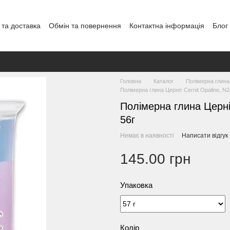
 та доставка
Обмін та повернення
Контактна інформація
Блог
Головна
Каталог
Полімерна глина
Полімерна глина Церніт Cernit Opaline, N2
Полімерна глина Церніт
56г
Немає в наявності
Написати відгук
145.00 грн
Упаковка
Колір