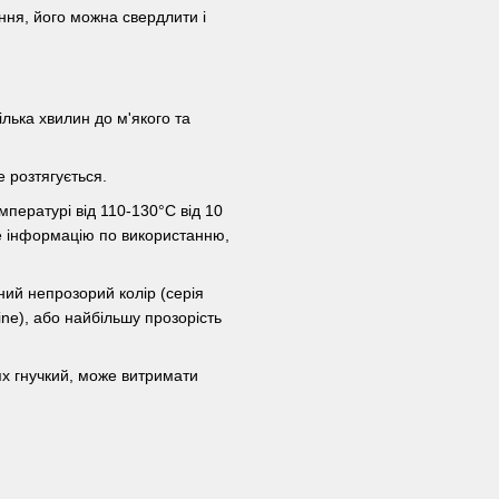
ання, його можна свердлити і
ілька хвилин до м'якого та
е розтягується.
емпературі від 110-130°C від 10
те інформацію по використанню,
ений непрозорий колір (серія
line), або найбільшу прозорість
ях гнучкий, може витримати