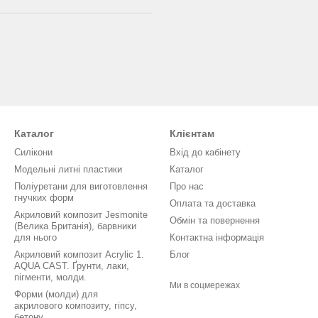
Каталог
Клієнтам
Силікони
Вхід до кабінету
Модельні литні пластики
Каталог
Поліуретани для виготовлення
Про нас
гнучких форм
Оплата та доставка
Акриловий композит Jesmonite
Обмін та повернення
(Велика Британія), барвники
для нього
Контактна інформація
Акриловий композит Acrylic 1.
Блог
AQUA CAST. Ґрунти, лаки,
пігменти, молди.
Ми в соцмережах
Форми (молди) для
акрилового композиту, гіпсу,
бетону