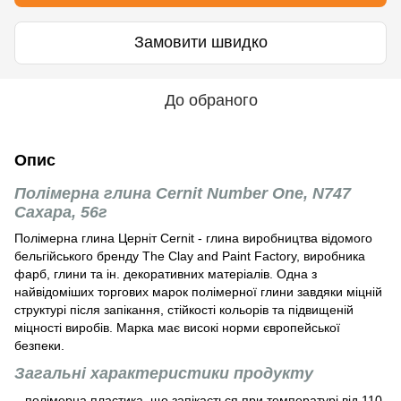
Замовити швидко
До обраного
Опис
Полімерна глина Cernit Number One, N747
Сахара, 56г
Полімерна глина Церніт Cernit - глина виробництва відомого
бельгійського бренду The Clay and Paint Factory, виробника
фарб, глини та ін. декоративних матеріалів. Одна з
найвідоміших торгових марок полімерної глини завдяки міцній
структурі після запікання, стійкості кольорів та підвищеній
міцності виробів. Марка має високі норми європейської
безпеки.
Загальні характеристики продукту
– полімерна пластика, що запікається при температурі від 110