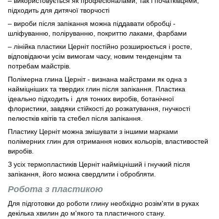
– використовується як професіоналами, так і початківцями,
підходить для дитячої творчості
– вироби після запікання можна піддавати обробці -
шліфуванню, поліруванню, покриттю лаками, фарбами
– лінійка пластики Церніт постійно розширюється і росте,
відповідаючи усім вимогам часу, новим тенденціям та
потребам майстрів.
Полімерна глина Церніт - визнана майстрами як одна з
найміцніших та твердих глин після запікання. Пластика
ідеально підходить і для тонких виробів, ботанічної
флористики, завдяки стійкості до розкатування, гнучкості
пелюстків квітів та стебел після запікання.
Пластику Церніт можна змішувати з іншими марками
полімерних глин для отримання нових кольорів, властивостей
виробів.
З усіх термопластиків Церніт найміцніший і гнучкий після
запікання, його можна свердлити і обробляти.
Робота з пластикою
Для підготовки до роботи глину необхідно розім'яти в руках
декілька хвилин до м'якого та пластичного стану.