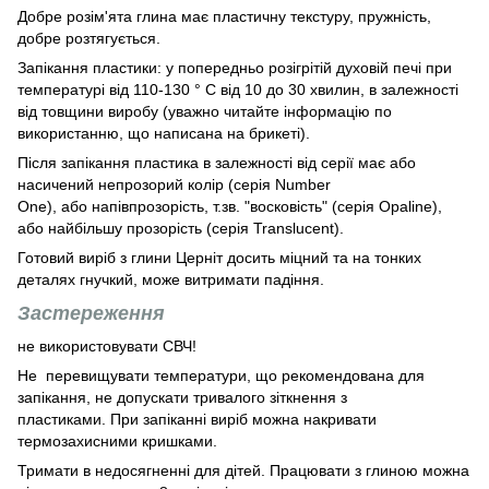
Добре розім'ята глина має пластичну текстуру, пружність,
добре розтягується.
Запікання пластики: у попередньо розігрітій духовій печі при
температурі від 110-130 ° C від 10 до 30 хвилин, в залежності
від товщини виробу (уважно читайте інформацію по
використанню, що написана на брикеті).
Після запікання пластика в залежності від серії має або
насичений непрозорий колір (серія Number
One), або напівпрозорість, т.зв. "восковість" (серія Opaline),
або найбільшу прозорість (серія Translucent).
Готовий виріб з глини Церніт досить міцний та на тонких
деталях гнучкий, може витримати падіння.
Застереження
не використовувати СВЧ!
Не перевищувати температури, що рекомендована для
запікання, не допускати тривалого зіткнення з
пластиками. При запіканні виріб можна накривати
термозахисними кришками.
Тримати в недосягненні для дітей. Працювати з глиною можна