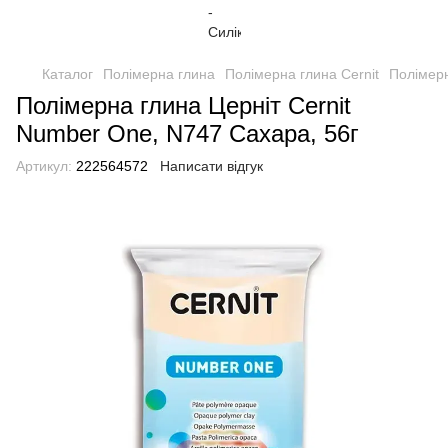
Каталог
Полімерна глина
Полімерна глина Cernit
Полімерн
Полімерна глина Церніт Cernit
Number One, N747 Сахара, 56г
Артикул:
222564572
Написати відгук