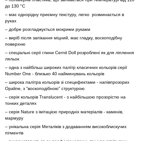
до 130 °С
– має однорідну приємну текстуру, легко розминається в
руках
– добре розгладжується мокрими руками
– виріб після запікання міцний, має гладку, воскоподібну
поверхню
– спеціальні серії глини Cernit Doll розроблені як для ліплення
ляльок
– одна з найбільш широких палітр класичних кольорів серії
Number One - близько 40 найменувань кольорів
– широка палітра кольорів зі спецефектами - напівпрозорих
Opaline, з "воскоподібною" структурою
– серія кольорів Translucent - з найбільшою прозорістю на
тонких деталях
– серія Nature з імітацією природніх матеріалів - каменів,
мармуру
– унікальна серія Металіків з додаванням високоблискучих
пігментів