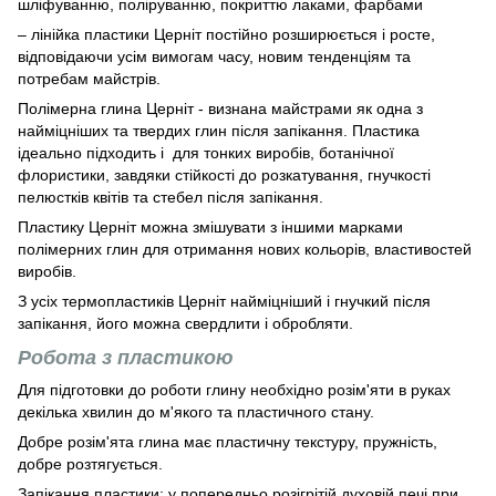
шліфуванню, поліруванню, покриттю лаками, фарбами
– лінійка пластики Церніт постійно розширюється і росте,
відповідаючи усім вимогам часу, новим тенденціям та
потребам майстрів.
Полімерна глина Церніт - визнана майстрами як одна з
найміцніших та твердих глин після запікання. Пластика
ідеально підходить і для тонких виробів, ботанічної
флористики, завдяки стійкості до розкатування, гнучкості
пелюстків квітів та стебел після запікання.
Пластику Церніт можна змішувати з іншими марками
полімерних глин для отримання нових кольорів, властивостей
виробів.
З усіх термопластиків Церніт найміцніший і гнучкий після
запікання, його можна свердлити і обробляти.
Робота з пластикою
Для підготовки до роботи глину необхідно розім'яти в руках
декілька хвилин до м'якого та пластичного стану.
Добре розім'ята глина має пластичну текстуру, пружність,
добре розтягується.
Запікання пластики: у попередньо розігрітій духовій печі при