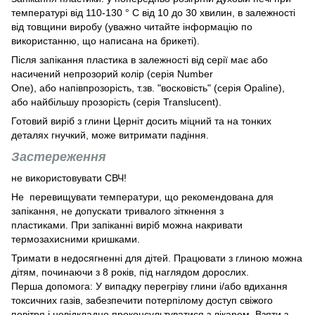
температурі від 110-130 ° C від 10 до 30 хвилин, в залежності
від товщини виробу (уважно читайте інформацію по
використанню, що написана на брикеті).
Після запікання пластика в залежності від серії має або
насичений непрозорий колір (серія Number
One), або напівпрозорість, т.зв. "восковість" (серія Opaline),
або найбільшу прозорість (серія Translucent).
Готовий виріб з глини Церніт досить міцний та на тонких
деталях гнучкий, може витримати падіння.
Застереження
не використовувати СВЧ!
Не перевищувати температури, що рекомендована для
запікання, не допускати тривалого зіткнення з
пластиками. При запіканні виріб можна накривати
термозахисними кришками.
Тримати в недосягненні для дітей. Працювати з глиною можна
дітям, починаючи з 8 років, під наглядом дорослих.
Перша допомога: У випадку перегріву глини і/або вдихання
токсичних газів, забезпечити потерпілому доступ свіжого
повітря і невідкладно проконсультуватися з лікарем. Взяти з