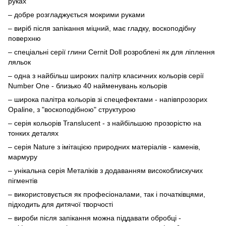
руках
– добре розгладжується мокрими руками
– виріб після запікання міцний, має гладку, воскоподібну
поверхню
– спеціальні серії глини Cernit Doll розроблені як для ліплення
ляльок
– одна з найбільш широких палітр класичних кольорів серії
Number One - близько 40 найменувань кольорів
– широка палітра кольорів зі спецефектами - напівпрозорих
Opaline, з "воскоподібною" структурою
– серія кольорів Translucent - з найбільшою прозорістю на
тонких деталях
– серія Nature з імітацією природних матеріалів - каменів,
мармуру
– унікальна серія Металіків з додаванням високоблискучих
пігментів
– використовується як професіоналами, так і початківцями,
підходить для дитячої творчості
– вироби після запікання можна піддавати обробці -