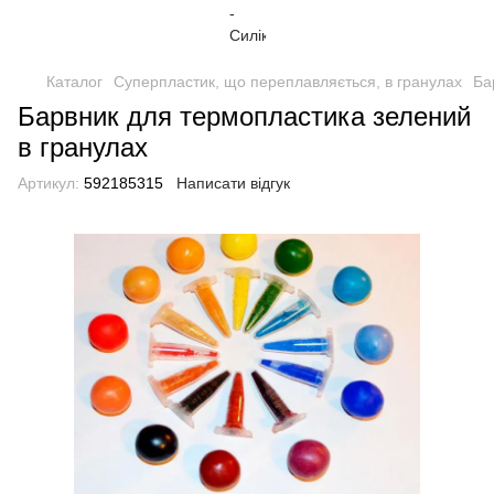
Каталог
Суперпластик, що переплавляється, в гранулах
Ба
Барвник для термопластика зелений
в гранулах
Артикул:
592185315
Написати відгук