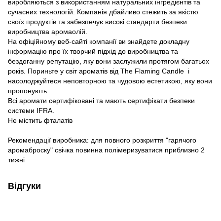
виробляються з використанням натуральних інгредієнтів та
сучасних технологій. Компанія дбайливо стежить за якістю
своїх продуктів та забезпечує високі стандарти безпеки
виробництва аромаолій.
На офіційному веб-сайті компанії ви знайдете докладну
інформацію про їх творчий підхід до виробництва та
бездоганну репутацію, яку вони заслужили протягом багатьох
років. Пориньте у світ ароматів від The Flaming Candle і
насолоджуйтеся неповторною та чудовою естетикою, яку вони
пропонують.
Всі аромати сертифіковані та мають сертифікати безпеки
системи IFRA.
Не містить фталатів
Рекомендації виробника: для повного розкриття "гарячого
аромаброску" свічка повинна полімеризуватися приблизно 2
тижні
Відгуки