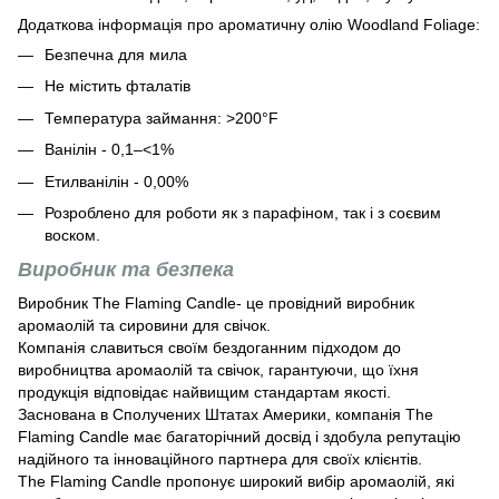
Додаткова інформація про ароматичну олію Woodland Foliage:
Безпечна для мила
Не містить фталатів
Температура займання: >200°F
Ванілін - 0,1–<1%
Етилванілін - 0,00%
Розроблено для роботи як з парафіном, так і з соєвим
воском.
Виробник та безпека
Виробник The Flaming Candle- це провідний виробник
аромаолій та сировини для свічок.
Компанія славиться своїм бездоганним підходом до
виробництва аромаолій та свічок, гарантуючи, що їхня
продукція відповідає найвищим стандартам якості.
Заснована в Сполучених Штатах Америки, компанія The
Flaming Candle має багаторічний досвід і здобула репутацію
надійного та інноваційного партнера для своїх клієнтів.
The Flaming Candle пропонує широкий вибір аромаолій, які