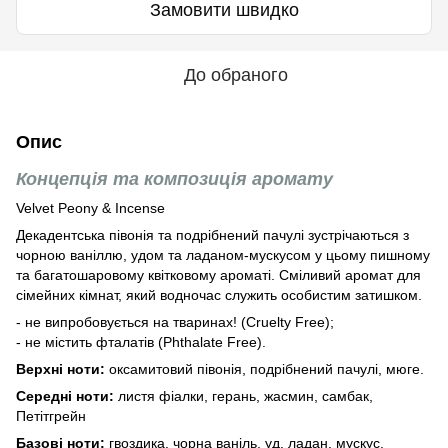
Замовити швидко
До обраного
Опис
Концепція та композиція аромату
Velvet Peony & Incense
Декадентська півонія та подрібнений пачулі зустрічаються з
чорною ваніллю, удом та ладаном-мускусом у цьому пишному
та багатошаровому квітковому ароматі. Сміливий аромат для
сімейних кімнат, який водночас служить особистим затишком.
- не випробовується на тваринах! (Cruelty Free);
- не містить фталатів (Phthalate Free).
Верхні ноти:
оксамитовий півонія, подрібнений пачулі, мюге.
Середні ноти:
листя фіалки, герань, жасмин, самбак,
Петітгрейн
Базові ноти:
гвоздика, чорна ваніль, уд, ладан, мускус.