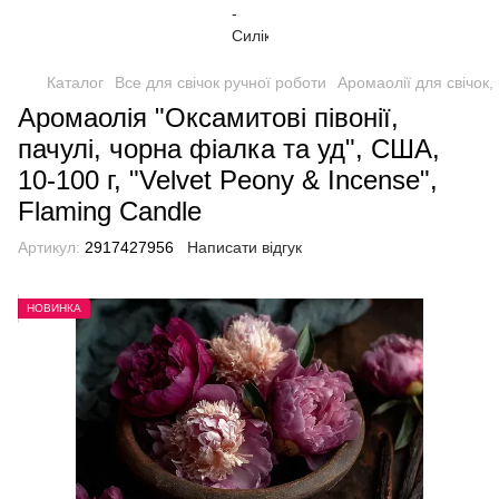
Каталог
Все для свічок ручної роботи
Аромаолії для свічок,
Аромаолія "Оксамитові півонії,
пачулі, чорна фіалка та уд", США,
10-100 г, "Velvet Peony & Incense",
Flaming Candle
Артикул:
2917427956
Написати відгук
НОВИНКА