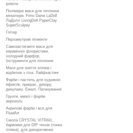
роботи
Полімерні маси для ліплення
мініатюри. Fimo Darwi LaDoll
ЛаДолл LivingDoll PaperClay
SuperSculpey
Глітер
Перламутрові пігменти
Самозастигаючі маси для
керамічної флористики,
холодний фарфор.
Інструменти для ліплення
Маси для зняття зліпків і
відбитків з тіла. Лайфкастинг
Фарби і пастель для художніх
ефектів, прикрас, декору,
декупажу. Емалі. Патинування
Грунти, емалі і фарби
аерозоль
Акрилові фарби і все для
FluidArt
Смола CRYSTAL VITRAIL ,
барвники для DIP технік (тонка
плівка), для декоративних