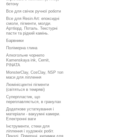
бетону
Все для свічок ручної роботи
Все для Resin Art: епоксидні
смоли, пігменти, молди.
Артборд. Поталь. Текстурні
пасти та рідкий камінь.
Барвники
Полімерна глина
Алкогольне чорнило
Kamenskaya ink, Cernit,
PINATA
MonsterClay, CosClay, NSP топ
маси для ліплення
Люмінісцентні пігменти
(світяться в темряві)
Суперпластик, що
переплавляється, в гранулах
Додаткове устаткування і
матеріали - вакуумні камери.
Електронні ваги
Інструменти, стеки для
ліплення і художніх робіт.
Пензлі. Поверхні, килимки для