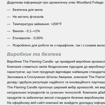
Додаткова інформація про ароматичну олію Woodland Foliage:
Безпечна для мила
Не містить фталатів
Температура займання: >200°F
Ванілін - 0,1–<1%
Етилванілін - 0,00%
Розроблено для роботи як з парафіном, так і з соєвим воск
Виробник та безпека
Виробник The Flaming Candle- це провідний виробник аромаолі
Компанія славиться своїм бездоганним підходом до виробництв
гарантуючи, що їхня продукція відповідає найвищим стандарта
Заснована в Сполучених Штатах Америки, компанія The Flamin
досвід і здобула репутацію надійного та інноваційного партнера 
The Flaming Candle пропонує широкий вибір аромаолій, які в
натуральних інгредієнтів та сучасних технологій. Компанія дбай
продуктів та забезпечує високі стандарти безпеки виробництва
На офіційному веб-сайті компанії ви знайдете докладну інформ