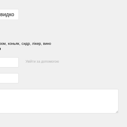
швидко
ом, коньяк, сидр, лікер, вино
р
Увійти за допомогою