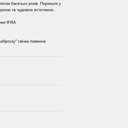
ягом багатьох років. Пориньте у
торною та чудовою естетикою,
еми IFRA.
аброску" свічка повинна