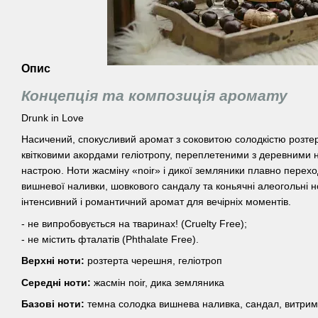
Опис
Концепція та композиція аромату
Drunk in Love
Насичений, спокусливий аромат з соковитою солодкістю розтер
квітковими акордами геліотропу, переплетеними з деревними н
настрою. Ноти жасміну «noir» і дикої земляники плавно перехо
вишневої наливки, шовкового сандалу та коньячні алеогольні 
інтенсивний і романтичний аромат для вечірніх моментів.
- не випробовується на тваринах! (Cruelty Free);
- не містить фталатів (Phthalate Free).
Верхні ноти:
розтерта черешня, геліотроп
Середні ноти:
жасмін noir, дика земляника
Базові ноти:
темна солодка вишнева наливка, сандал, витри