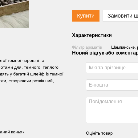
Купити
Замовити 
Характеристики
Фільтр ароматів
Шампанське, р
Новий відгук або комента
тої темної черешні та
отами для, темного, теплого
дять у багатий шлейф із темної
ноти, створюючи розкішний,
маний коньяк
Оцініть товар