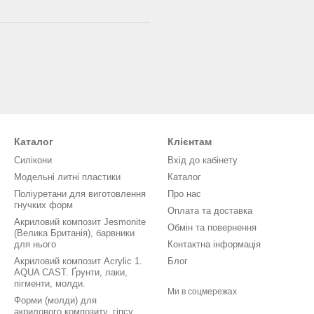
Каталог
Клієнтам
Силікони
Вхід до кабінету
Модельні литні пластики
Каталог
Поліуретани для виготовлення
Про нас
гнучких форм
Оплата та доставка
Акриловий композит Jesmonite
Обмін та повернення
(Велика Британія), барвники
для нього
Контактна інформація
Акриловий композит Acrylic 1.
Блог
AQUA CAST. Ґрунти, лаки,
пігменти, молди.
Ми в соцмережах
Форми (молди) для
акрилового композиту, гіпсу,