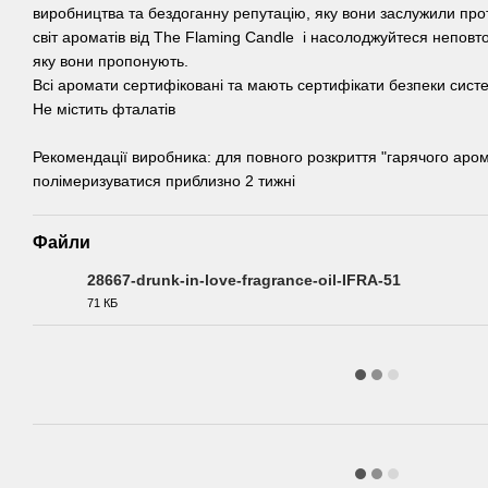
виробництва та бездоганну репутацію, яку вони заслужили прот
світ ароматів від The Flaming Candle і насолоджуйтеся непов
яку вони пропонують.
Всі аромати сертифіковані та мають сертифікати безпеки сист
Не містить фталатів
Рекомендації виробника: для повного розкриття "гарячого аром
полімеризуватися приблизно 2 тижні
Файли
28667-drunk-in-love-fragrance-oil-IFRA-51
71 КБ
PDF