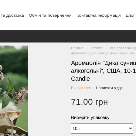
 та доставка
Обмін та повернення
Контактна інформація
Блог
Головна
Каталог
Все для свічок р
Аромаолія "Дика суниця, чорна черешня, ге
Аромаолія "Дика суниц
алкогольні", США, 10-10
Candle
В наявності
Написати відгук
71.00 грн
Виберіть упаковку