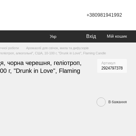
+380981941992
Вхід
Мій кошик
Укр
учної роботи
Аромаолії для свічок, мила та дифузорів
ліотроп, алкогольні", США, 10-100 г, "Drunk in Love", Flaming Candle
я, чорна черешня, геліотроп,
Артикул
2924797378
0 г, "Drunk in Love", Flaming
В бажання