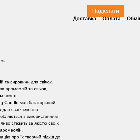
Надіслати
Доставка
Оплата
Обмі
ом.
й та сировини для свічок.
а аромаолій та свічок,
м якості.
g Candle має багаторічний
для своїх клієнтів.
иробляються з використанням
ливо стежить за якістю своїх
 аромаолій.
ацію про їх творчий підхід до