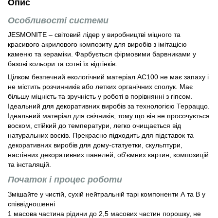
Опис
Особливості системи
JESMONITE – світовий лідер у виробництві міцного та
красивого акрилового композиту для виробів з імітацією
каменю та кераміки. Фарбується фірмовими барвниками у
базові кольори та сотні їх відтінків.
Цілком безпечний екологічний матеріал АС100 не має запаху і
не містить розчинників або летких органічних сполук. Має
більшу міцність та зручність у роботі в порівнянні з гіпсом.
Ідеальний для декоративних виробів за технологією Терраццо.
Ідеальний матеріал для свічників, тому що він не просочується
воском, стійкий до температури, легко очищається від
натуральних восків. Прекрасно підходить для підставок та
декоративних виробів для дому-статуетки, скульптури,
настінних декоративних панелей, об'ємних картин, композицій
та інсталяцій.
Початок і процес роботи
Змішайте у чистій, сухій нейтральній тарі компоненти А та В у
співвідношенні
1 масова частина рідини до 2,5 масових частин порошку, не