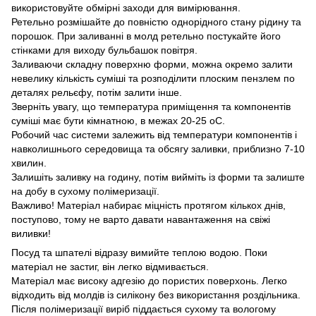
використовуйте обмірні заходи для вимірювання.
Ретельно розмішайте до повністю однорідного стану рідину та
порошок. При заливанні в молд ретельно постукайте його
стінками для виходу бульбашок повітря.
Заливаючи складну поверхню форми, можна окремо залити
невелику кількість суміші та розподілити плоским пензлем по
деталях рельєфу, потім залити інше.
Зверніть увагу, що температура приміщення та компонентів
суміші має бути кімнатною, в межах 20-25 оС.
Робочий час системи залежить від температури компонентів і
навколишнього середовища та обсягу заливки, приблизно 7-10
хвилин.
Залишіть заливку на годину, потім вийміть із форми та залиште
на добу в сухому полімеризації.
Важливо! Матеріал набирає міцність протягом кількох днів,
поступово, тому не варто давати навантаження на свіжі
виливки!
Посуд та шпателі відразу вимийте теплою водою. Поки
матеріал не застиг, він легко відмивається.
Матеріал має високу адгезію до пористих поверхонь. Легко
відходить від молдів із силікону без використання роздільника.
Після полімеризації виріб піддається сухому та вологому