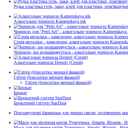
Рідка пластика гель, лаки, клей для пластики, пом'якшува
Алкогольне чорнило Kamenskaya ink
Чорнило для "Petri Art" - алкогольне чорнило Kamenskaya 
Серія металіки - хамелеони, алкогольне чорнило Kamensk
Чорнило, що розшаровується - алкогольне чорнило Kamen
Алкогольні чорнила Церніт (Cernit)
Глітер (блискітки меншої фракції)
Глітер (блискітки меншої фракції)
Брокат
Брокатний гліттер StarDust
Перламутрові барвники для декора смоли, полімерних ма
Маси для ліплення квітів Туреччина -Smarta. Японія - Hear