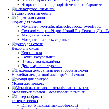
Прозорi барвники (тонери) для смол
Непрозорі і напівпрозорі пігментовані барвники
Перламутрові пігменти
Форми для смоли
Молди для костерів, підносів, стоєк. Фурнітура.
Святкові молди - Різдво, Новий Рік, Геловін, День 
Молди з уцінкою
Молди для вазочек, скриньок
Декор для смоли
Крихта скла
Камінь натуральний
Пісок. Лава вулканічна
Декор мушлі натуральні
Наклейки декоративні для виробів зі смоли
Молди для прикрас
Металіки-спливаючі і металізовані пігменти
Глітер та брокат
Глітер (блискітки меншої фракції)