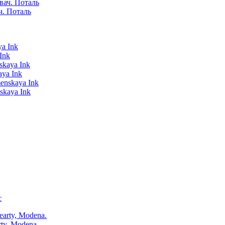
ч. Поталь
Ink
aya Ink
skaya Ink
с
ty, Modena.