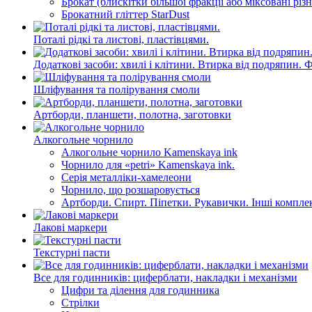
Брокат (блискітки більшої фракції або міксовані різ
Брокатний гліттер StarDust
Поталі рідкі та листові, пластівцями.
Додаткові засоби: хвилі і клітини. Втирка від подряпин. 
Шліфування та полірування смоли
Артборди, планшети, полотна, заготовки
Алкогольне чорнило
Алкогольне чорнило Kamenskaya ink
Чорнило для «petri» Kamenskaya ink.
Серія металліки-хамелеони
Чорнило, що розшаровується
Артборди. Спирт. Піпетки. Рукавички. Інші компле
Лакові маркери
Текстурнi пасти
Все для годинників: циферблати, накладки і механізми
Цифри та ділення для годинника
Стрілки