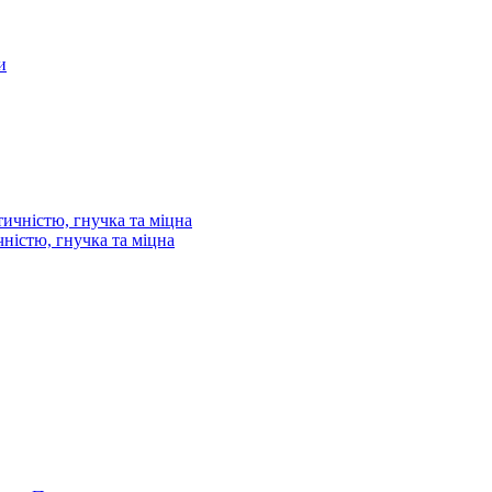
и
ністю, гнучка та міцна