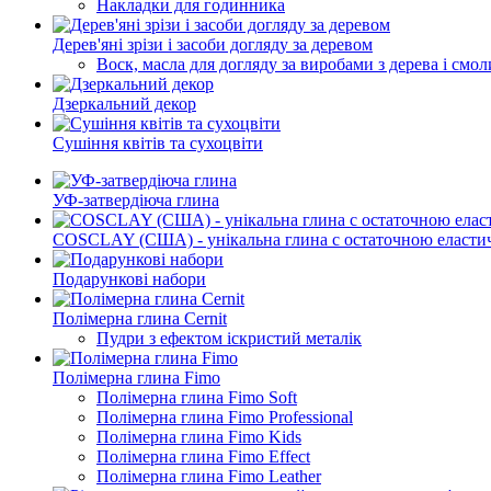
Накладки для годинника
Дерев'яні зрізи і засоби догляду за деревом
Воск, масла для догляду за виробами з дерева і смол
Дзеркальний декор
Сушіння квітів та сухоцвіти
УФ-затвердіюча глина
COSCLAY (США) - унікальна глина с остаточною еластич
Подарункові набори
Полімерна глина Cernit
Пудри з ефектом іскристий металік
Полімерна глина Fimo
Полімерна глина Fimo Soft
Полімерна глина Fimo Professional
Полімерна глина Fimo Kids
Полімерна глина Fimo Effect
Полімерна глина Fimo Leather