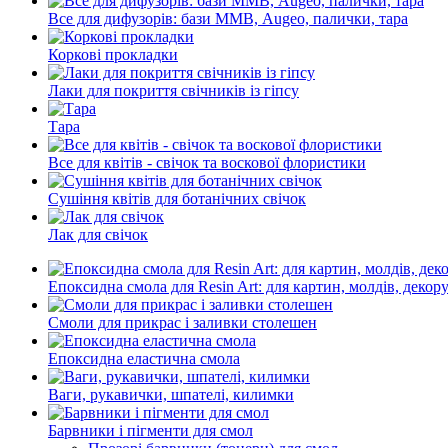
Все для дифузорів: бази ММВ, Augeo, палички, тара
Коркові прокладки
Лаки для покриття свічників із гіпсу
Тара
Все для квітів - свічок та воскової флористики
Сушіння квітів для ботанічних свічок
Лак для свічок
Епоксидна смола для Resin Art: для картин, молдів, декор
Смоли для прикрас і заливки столешен
Епоксидна еластична смола
Ваги, рукавички, шпателі, килимки
Барвники і пігменти для смол