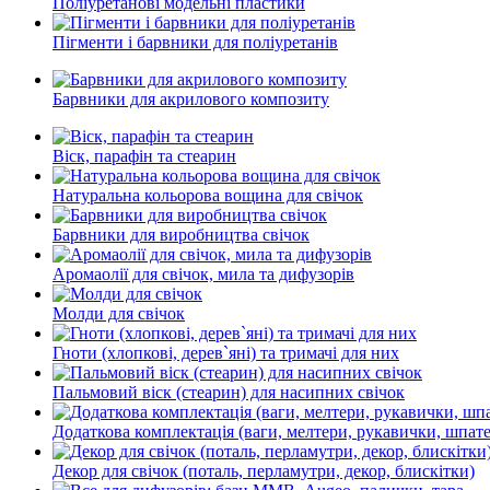
Поліуретанові модельні пластики
Пiгменти i барвники для полiуретанiв
Барвники для акрилового композиту
Віск, парафін та стеарин
Натуральна кольорова вощина для свічок
Барвники для виробництва свічок
Аромаолії для свічок, мила та дифузорів
Молди для свічок
Гноти (хлопкові, дерев`яні) та тримачі для них
Пальмовий віск (стеарин) для насипних свічок
Додаткова комплектація (ваги, мелтери, рукавички, шпате
Декор для свічок (поталь, перламутри, декор, блискітки)