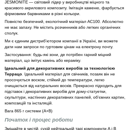
JESMONITE — світовий лідер у виробництві міцного та
красивого акрилового композиту. Імітація каменю, фарбується
фірмовими барвниками в різні кольори.
Повністю безпечний, екологічний матеріал АС100. Абсолютно
не має запаху. Не містить розчинників або летких органічних
сполук.
Ми є єдиним дистриб'ютором компанії в Україні, ви можете
дати нам запроси по гуртовим цінам на електрону почту.
Застосування: будь-які зони, де потрібен гарний міцний
матеріал, що імітує камінь або кераміку.
Ідеальний для декоративних виробів за технологією
Террацо
. Ідеальний матеріал для свічників, позаяк він не
просочується воском, стійкий до температури, легко
очищається від натуральних восків. Прекрасно підходить для
підставок і декоративних виробів для дому-статуетки,
скульптури, настінних декоративних панелей, об'ємних картин,
композицій та інсталяцій.
Вага 865 г системи (А+В)
Початок і процес роботи
Змішайте в чистій, сухій нейтральній тарі компоненти А і В