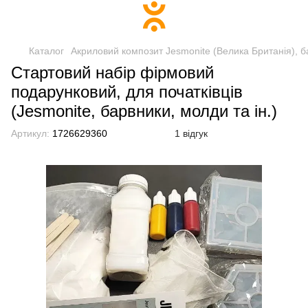
Каталог
Акриловий композит Jesmonite (Велика Британія), б
Стартовий набір фірмовий
подарунковий, для початківців
(Jesmonite, барвники, молди та ін.)
Артикул:
1726629360
1 відгук