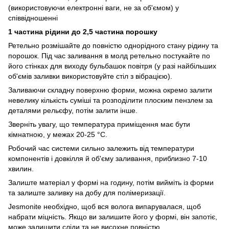
(використовуючи електронні ваги, не за об'ємом) у
співвідношенні
1 частина рідини до 2,5 частина порошку
Ретельно розмішайте до повністю однорідного стану рідину та
порошок. Під час заливання в молд ретельно постукайте по
його стінках для виходу бульбашок повітря (у разі найбільших
об'ємів заливки використовуйте стіл з вібрацією).
Заливаючи складну поверхню форми, можна окремо залити
невелику кількість суміші та розподілити плоским пензлем за
деталями рельєфу, потім залити інше.
Зверніть увагу, що температура приміщення має бути
кімнатною, у межах 20-25 °C.
Робочий час системи сильно залежить від температури
компонентів і довкілля й об'єму заливання, приблизно 7-10
хвилин.
Залиште матеріал у формі на годину, потім вийміть із форми
та залиште заливку на добу для полімеризації.
Jesmonite необхідно, щоб вся волога випарувалася, щоб
набрати міцність. Якщо ви залишите його у формі, він запотіє,
може залишити сліди та не висохне повністю.