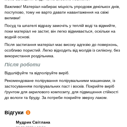
Важливо! Матеріал набирає міцність упродовж декількох днів,
поступово, тому не варто давати навантаження на свіжі
виливки!
Посуд та шпателі відразу замочіть у теплій воді та відмийте,
поки матеріал не застиг, він легко відмивається, оскільки на
водній основі.
Після застигання матеріал має високу адгезію до поверхонь,
особливо пористий. Легко відходить від молдів із силікону, без
використання роздільника.
Після роботи
Відшліфуйте та відполіруйте виріб.
Рекомендоване полірування полірувальними машинами, із
застосуванням полірувальних паст і восків. Покрийте виріб
ґрунтом для акрилового композиту, для підвищення стійкості
до вологи та бруду. За потреби покрийте зверху лаком.
Відгуки
1
Мудрик Світлана