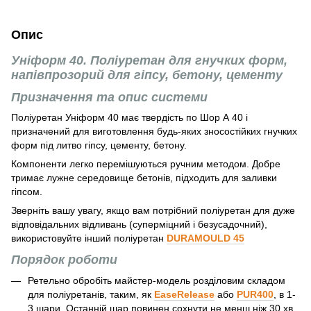
Опис
Уніформ 40. Поліуретан для гнучких форм,
напівпрозорий для гіпсу, бетону, цементу
Призначення та опис системи
Поліуретан Уніформ 40 має твердість по Шор А 40 і
призначений для виготовлення будь-яких зносостійких гнучких
форм під литво гіпсу, цементу, бетону.
Компоненти легко перемішуються ручним методом. Добре
тримає лужне середовище бетонів, підходить для заливки
гіпсом.
Зверніть вашу увагу, якщо вам потрібний поліуретан для дуже
відповідальних відливань (суперміцний і безусадочний),
використовуйте інший поліуретан
DURAMOULD 45
Порядок роботи
Ретельно обробіть майстер-модель розділовим складом
для поліуретанів, таким, як
EaseRelease
або
PUR400
, в 1-
3 шари. Останній шар повинен сохнути не менш ніж 30 хв.