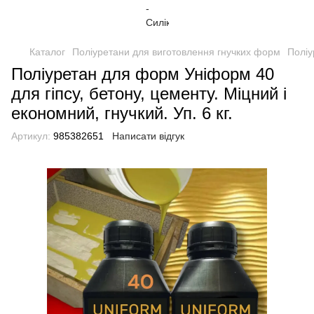
Каталог
Поліуретани для виготовлення гнучких форм
Поліу
Поліуретан для форм Уніформ 40
для гіпсу, бетону, цементу. Міцний і
економний, гнучкий. Уп. 6 кг.
Артикул:
985382651
Написати відгук