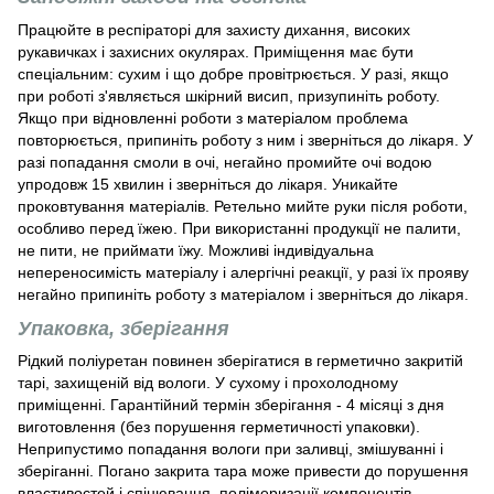
Працюйте в респіраторі для захисту дихання, високих
рукавичках і захисних окулярах. Приміщення має бути
спеціальним: сухим і що добре провітрюється. У разі, якщо
при роботі з'являється шкірний висип, призупиніть роботу.
Якщо при відновленні роботи з матеріалом проблема
повторюється, припиніть роботу з ним і зверніться до лікаря. У
разі попадання смоли в очі, негайно промийте очі водою
упродовж 15 хвилин і зверніться до лікаря. Уникайте
проковтування матеріалів. Ретельно мийте руки після роботи,
особливо перед їжею. При використанні продукції не палити,
не пити, не приймати їжу. Можливі індивідуальна
непереносимість матеріалу і алергічні реакції, у разі їх прояву
негайно припиніть роботу з матеріалом і зверніться до лікаря.
Упаковка, зберігання
Рідкий поліуретан повинен зберігатися в герметично закритій
тарі, захищеній від вологи. У сухому і прохолодному
приміщенні. Гарантійний термін зберігання - 4 місяці з дня
виготовлення (без порушення герметичності упаковки).
Неприпустимо попадання вологи при заливці, змішуванні і
зберіганні. Погано закрита тара може привести до порушення
властивостей і спінювання, полімеризації компонентів.