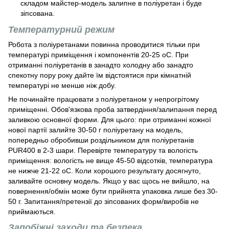
складом майстер-модель залипне в поліуретан і буде
зіпсована.
Температурний режим
Робота з поліуретанами повинна проводитися тільки при
температурі приміщення і компонентів 20-25 оС. При
отриманні поліуретанів в занадто холодну або занадто
спекотну пору року дайте їм відстоятися при кімнатній
температурі не менше ніж добу.
Не починайте працювати з поліуретаном у непрогрітому
приміщенні. Обов'язкова проба затвердіння/залипання перед
заливкою основної форми. Для цього: при отриманні кожної
нової партії залийте 30-50 г поліуретану на модель,
попередньо обробивши роздільником для поліуретанів
PUR400 в 2-3 шари. Перевірте температуру та вологість
приміщення: вологість не вище 45-50 відсотків, температура
не нижче 21-22 оС. Коли хорошого результату досягнуто,
заливайте основну модель. Якщо у вас щось не вийшло, на
повернення/обмін може бути прийнята упаковка лише без 30-
50 г. Запитання/претензії до зіпсованих форм/виробів не
приймаються.
Запобіжні заходи та безпека