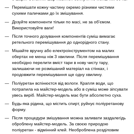
Перемішати кожну частину окремо різними чистими
сухими паличками до їх змішування.
Дозуйте компоненти тільки по масі, не за об'ємом.
Використовуйте ваги!
Після точного дозування компонентів суміш вимагає
ретельного перемішування до однорідного стану.
Мішайте вручну або електроінструментом на малих
обертах не менш ніж 3 хвилини. Після перемішування
необхідно перелити вміст тари в нову чисту тару,
залишаючи не розмішаний матеріал на стінках, і
продовжити перемішування ще одну хвилину.
Поліуретан вспінюєтся від вологи. Крапля води, що
потрапила на майстер-модель або в суміш може зіпсувати
увесь виріб. Майстер-модель має бути абсолютно суха.
Будь-яка рідина, що містить спирт, руйнує поліуретанову
форму.
Після процедури змішування можна заливати заздалегідь
оброблену майстер-модель. За своєю природою
поліуретан - відмінний клей. Необроблена розділовим