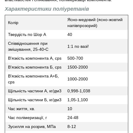
Характеристики поліуретанів
Ясно-медовий (ясно-жовтий
Колір
напівпрозорий)
Твердість по Шор А
40
Співвідношення при
1:1 по вазі!
змішування, 25-40◦С
В'язкість компонента А, cps
500-700
В'язкість компонента Б, cps
1500-2000
В'язкість компонента А+Б,
1000-2000
cps
Щільність частини А, кг/дм3
0,998-1,038
Щільність частини Б, кг/дм3
1,05-1,100
Час життя, хв.
10
Час полімеризації, г
24-48
Зусилля на розрив, МПа
8-12