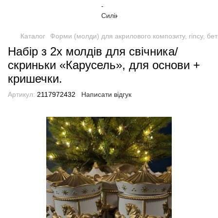
Каталог
Форми (молди) для акрилового композиту, гіпсу, бе
Набір з 2х молдів для свічника/
скриньки «Карусель», для основи +
кришечки.
Артикул:
2117972432
Написати відгук