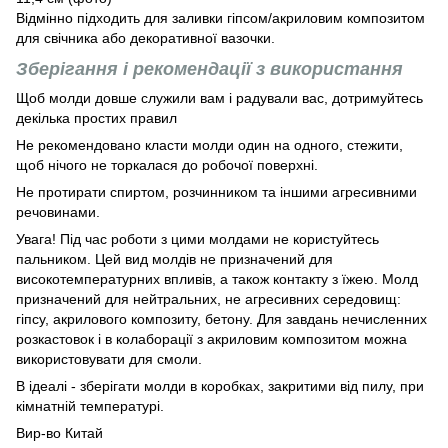
Відмінно підходить для заливки гіпсом/акриловим композитом
для свічника або декоративної вазочки.
Зберігання і рекомендації з використання
Щоб молди довше служили вам і радували вас, дотримуйтесь
декілька простих правил
Не рекомендовано класти молди один на одного, стежити,
щоб нічого не торкалася до робочої поверхні.
Не протирати спиртом, розчинником та іншими агресивними
речовинами.
Увага! Під час роботи з цими молдами не користуйтесь
пальником. Цей вид молдів не призначений для
високотемпературних впливів, а також контакту з їжею. Молд
призначений для нейтральних, не агресивних середовищ:
гіпсу, акрилового композиту, бетону. Для завдань нечисленних
розкастовок і в колаборації з акриловим композитом можна
використовувати для смоли.
В ідеалі - зберігати молди в коробках, закритими від пилу, при
кімнатній температурі.
Вир-во Китай