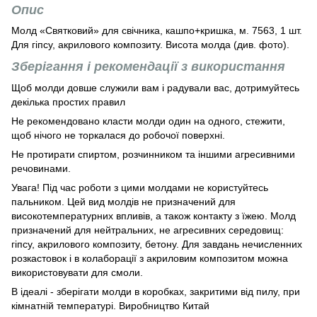
Опис
Молд «Святковий» для свічника, кашпо+кришка, м. 7563, 1 шт.
Для гіпсу, акрилового композиту. Висота молда (див. фото).
Зберігання і рекомендації з використання
Щоб молди довше служили вам і радували вас, дотримуйтесь
декілька простих правил
Не рекомендовано класти молди один на одного, стежити,
щоб нічого не торкалася до робочої поверхні.
Не протирати спиртом, розчинником та іншими агресивними
речовинами.
Увага! Під час роботи з цими молдами не користуйтесь
пальником. Цей вид молдів не призначений для
високотемпературних впливів, а також контакту з їжею. Молд
призначений для нейтральних, не агресивних середовищ:
гіпсу, акрилового композиту, бетону. Для завдань нечисленних
розкастовок і в колаборації з акриловим композитом можна
використовувати для смоли.
В ідеалі - зберігати молди в коробках, закритими від пилу, при
кімнатній температурі. Виробництво Китай