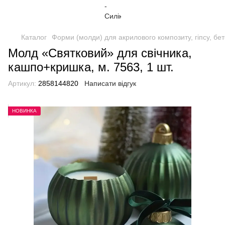
Каталог
Форми (молди) для акрилового композиту, гіпсу, бе
Молд «Святковий» для свічника,
кашпо+кришка, м. 7563, 1 шт.
Артикул:
2858144820
Написати відгук
НОВИНКА