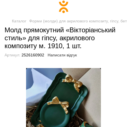
Каталог
Форми (молди) для акрилового композиту, гіпсу, бе
Молд прямокутний «Вікторіанський
стиль» для гіпсу, акрилового
композиту м. 1910, 1 шт.
Артикул:
2526160902
Написати відгук