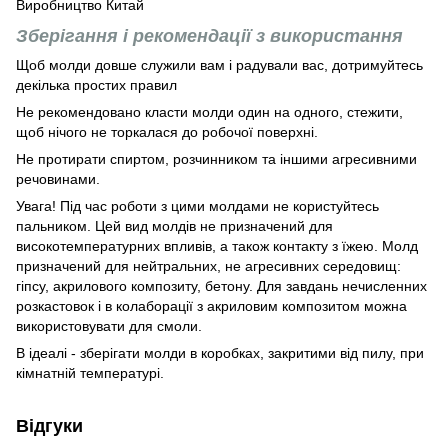
Виробництво Китай
Зберігання і рекомендації з використання
Щоб молди довше служили вам і радували вас, дотримуйтесь
декілька простих правил
Не рекомендовано класти молди один на одного, стежити,
щоб нічого не торкалася до робочої поверхні.
Не протирати спиртом, розчинником та іншими агресивними
речовинами.
Увага! Під час роботи з цими молдами не користуйтесь
пальником. Цей вид молдів не призначений для
високотемпературних впливів, а також контакту з їжею. Молд
призначений для нейтральних, не агресивних середовищ:
гіпсу, акрилового композиту, бетону. Для завдань нечисленних
розкастовок і в колаборації з акриловим композитом можна
використовувати для смоли.
В ідеалі - зберігати молди в коробках, закритими від пилу, при
кімнатній температурі.
Відгуки