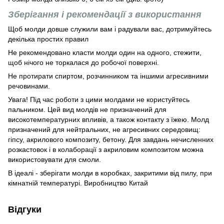
Зберігання і рекомендації з використання
Щоб молди довше служили вам і радували вас, дотримуйтесь
декілька простих правил
Не рекомендовано класти молди один на одного, стежити,
щоб нічого не торкалася до робочої поверхні.
Не протирати спиртом, розчинником та іншими агресивними
речовинами.
Увага! Під час роботи з цими молдами не користуйтесь
пальником. Цей вид молдів не призначений для
високотемпературних впливів, а також контакту з їжею. Молд
призначений для нейтральних, не агресивних середовищ:
гіпсу, акрилового композиту, бетону. Для завдань нечисленних
розкастовок і в колаборації з акриловим композитом можна
використовувати для смоли.
В ідеалі - зберігати молди в коробках, закритими від пилу, при
кімнатній температурі. Виробництво Китай
Відгуки