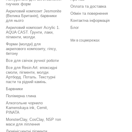
гнучких форм
Оплата та доставка
Акриловий композит Jesmonite
Обмін та повернення
(Велика Британія), барвники
для нього
Контактна інформація
Акриловий композит Acrylic 1.
Блог
AQUA CAST. Ґрунти, лаки,
пігменти, молди.
Ми в соцмережах
Форми (молди) для
акрилового композиту, гіпсу,
бетону
Все для свічок ручної роботи
Все для Resin Art: епоксидні
смоли, пігменти, молди.
Артборд. Поталь. Текстурні
пасти та рідкий камінь.
Барвники
Полімерна глина
Алкогольне чорнило
Kamenskaya ink, Cernit,
PINATA
MonsterClay, CosClay, NSP топ
маси для ліплення
Люмінісцентні пігменти