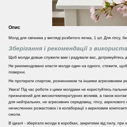
Опис
Молд для свічника у вигляді розбитого яєчка, 1 шт. Для гіпсу, 
Зберігання і рекомендації з використ
Щоб молди довше служили вам і радували вас, дотримуйтесь д
Не рекомендовано класти молди один на одного, стежити, щоб 
поверхні.
Не протирати спиртом, розчинником та іншими агресивними р
Увага! Під час роботи з цими молдами не користуйтесь пальни
призначений для високотемпературних впливів, а також контак
для нейтральних, не агресивних середовищ: гіпсу, акрилового 
нечисленних розкастовок і в колаборації з акриловим компози
смоли.
В ідеалі - зберігати молди в коробках, закритими від пилу, при 