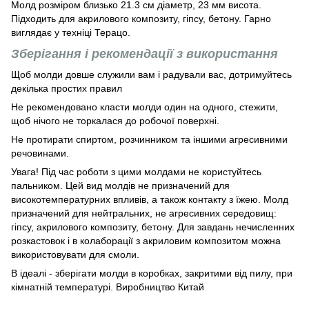
Молд розміром близько 21.3 см діаметр, 23 мм висота.
Підходить для акрилового композиту, гіпсу, бетону. Гарно
виглядає у техніці Терацо.
Зберігання і рекомендації з використання
Щоб молди довше служили вам і радували вас, дотримуйтесь
декілька простих правил
Не рекомендовано класти молди один на одного, стежити,
щоб нічого не торкалася до робочої поверхні.
Не протирати спиртом, розчинником та іншими агресивними
речовинами.
Увага! Під час роботи з цими молдами не користуйтесь
пальником. Цей вид молдів не призначений для
високотемпературних впливів, а також контакту з їжею. Молд
призначений для нейтральних, не агресивних середовищ:
гіпсу, акрилового композиту, бетону. Для завдань нечисленних
розкастовок і в колаборації з акриловим композитом можна
використовувати для смоли.
В ідеалі - зберігати молди в коробках, закритими від пилу, при
кімнатній температурі. Виробництво Китай