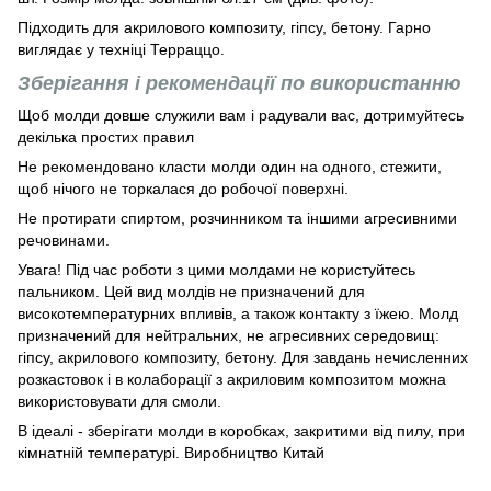
Підходить для акрилового композиту, гіпсу, бетону. Гарно
виглядає у техніці Терраццо.
Зберігання і рекомендації по використанню
Щоб молди довше служили вам і радували вас, дотримуйтесь
декілька простих правил
Не рекомендовано класти молди один на одного, стежити,
щоб нічого не торкалася до робочої поверхні.
Не протирати спиртом, розчинником та іншими агресивними
речовинами.
Увага! Під час роботи з цими молдами не користуйтесь
пальником. Цей вид молдів не призначений для
високотемпературних впливів, а також контакту з їжею. Молд
призначений для нейтральних, не агресивних середовищ:
гіпсу, акрилового композиту, бетону. Для завдань нечисленних
розкастовок і в колаборації з акриловим композитом можна
використовувати для смоли.
В ідеалі - зберігати молди в коробках, закритими від пилу, при
кімнатній температурі. Виробництво Китай