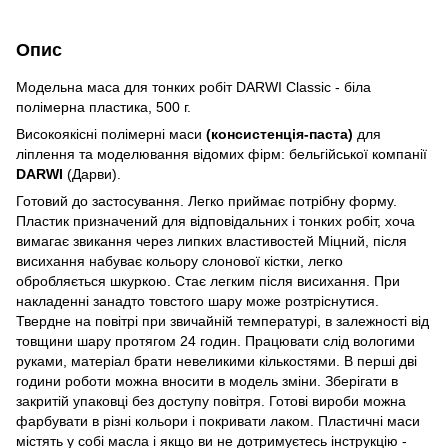
Опис
Модельна маса для тонких робіт DARWI Classic - біла
полімерна пластика, 500 г.
Високоякісні полімерні маси
(консистенція-паста)
для
ліплення та моделювання відомих фірм: бельгійської компанії
DARWI
(Дарви).
Готовий до застосування. Легко приймає потрібну форму.
Пластик призначений для відповідальних і тонких робіт, хоча
вимагає звикання через липких властивостей Міцний, після
висихання набуває кольору слонової кістки, легко
обробляється шкуркою. Стає легким після висихання. При
накладенні занадто товстого шару може розтріснутися.
Твердне на повітрі при звичайній температурі, в залежності від
товщини шару протягом 24 годин. Працювати слід вологими
руками, матеріал брати невеликими кількостями. В перші дві
години роботи можна вносити в модель зміни. Зберігати в
закритій упаковці без доступу повітря. Готові вироби можна
фарбувати в різні кольори і покривати лаком. Пластичні маси
містять у собі масла і якщо ви не дотримуєтесь інструкцію -