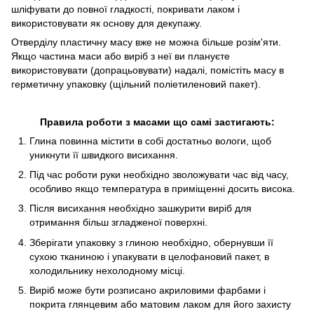
шліфувати до повної гладкості, покривати лаком і
використовувати як основу для декупажу.
Отверділу пластичну масу вже не можна більше розім'яти.
Якщо частина маси або виріб з неї ви плануєте
використовувати (допрацьовувати) надалі, помістіть масу в
герметичну упаковку (щільний поліетиленовий пакет).
Правила роботи з масами що самі застигають:
Глина повинна містити в собі достатньо вологи, щоб
уникнути її швидкого висихання.
Під час роботи руки необхідно зволожувати час від часу,
особливо якщо температура в приміщенні досить висока.
Після висихання необхідно зашкурити виріб для
отримання більш згладженої поверхні.
Зберігати упаковку з глиною необхідно, обернувши її
сухою тканиною і упакувати в целофановий пакет, в
холодильнику нехолодному місці.
Виріб може бути розписано акриловими фарбами і
покрита глянцевим або матовим лаком для його захисту