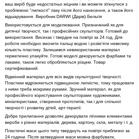
ваш виріб буде недостатньо міцним і ви можете зіткнутися з
проблемою "липкості" лаку після його нанесення, а також його
відшарування. Виробник:DARWI (Дарві) Бельгія
Використовується для моделювання. Призначений як для
дитячої творчості, так і професійних скульпторів. Готовий до
використання. Висихає і твердне на повітрі за 24 год. Для
роботи необхідно змочити пальці водою і розім'яти невелику
кількість пластику. Залишився невикористаним матеріал
герметично упакуйте. Готові моделі декоруються фарбами та
лаками, також легко обробляються різцем. Товар
сертифікований.
Відмінний матеріал для всіх видів скульптурної творчості.
Пластики відрізняються підвищеною липкістю, тому працювати
з ними треба мокрими руками. Зручний матеріал, як для
професійного користування скульпторами художниками,
мініатюристами, створення прототипів, так і для спільної
творчості і розвитку дітей, арт-терапії.
Добре прилипання дозволяє декорувати ліпними елементами
вироби з різних матеріалів: дерева, картону, скла, металу і т. д.
Пластичні маси цього типу тверднуть на повітрі приблизно за
24 години. Після затвердіння маси можна фарбувати,