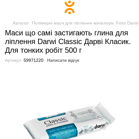
Каталог
Полімерні маси для ліплення мініатюри. Fimo Darwi 
Маси що самі застигають глина для
ліплення Darwi Classic Дарві Класик.
Для тонких робіт 500 г
Артикул:
59971220
Написати відгук