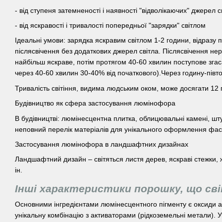
- від ступеня затемненості і наявності "відволікаючих" джерел с
- від яскравості і тривалості попередньої "зарядки" світлом
Ідеальні умови: зарядка яскравим світлом 1-2 години, відразу 
післясвічення без додаткових джерел світла. Післясвічення не
найбільш яскраве, потім протягом 40-60 хвилин поступове згас
через 40-60 хвилин 30-40% від початкового).Через годину-півт
Тривалість світіння, видима людським оком, може досягати 12 
Будівництво як сфера застосування люмінофора
В будівництві: люмінесцентна плитка, облицювальні камені, шт
неповний перелік матеріалів для унікального оформлення фас
Застосування люмінофора в ландшафтних дизайнах
Ландшафтний дизайн – світяться листя дерев, яскраві стежки, ж
ін.
Інші характеристики порошку, що св
Основними інгредієнтами люмінесцентного пігменту є оксиди а
унікальну комбінацію з активаторами (рідкоземельні метали). У