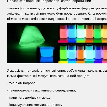
Прозорість: порошок непрозорий, світлонепроникний
Люмінофор можна додатково підфарбовувати флуоресцентним
змішуванні колір світіння може бути неоднорідним. Слід розум
пігментів може змінювати вид післясвічення, тривалість і яскрав
Яскравість і тривалість післясвічення: суб'єктивна і залежить в
кілька факторів, які можуть впливати на цей процес:
- тип люмінофора
- температура навколишнього середовища,
- наявність домішок у складі
- індивідуальних можливостей зору