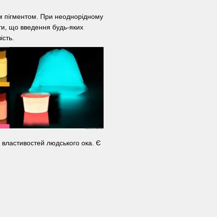
 пігментом. При неоднорідному
іти, що введення будь-яких
ість.
ід властивостей людського ока. Є