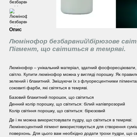
Опис
Люмінофор безбарвний\бірюзове світін
Пігмент, що світиться в темряві.
Люмінофор – унікальний матеріал, здатний фосфоресціювати,
світло. Купити люмінофор можна у вигляді порошку. Як правило,
зелений і блакитний. Змішуючи їх з флуоресцентними пігмент
соковиті фарби, які світяться в темряві.
Базовий блакитний порошок, що світиться
Денний колір порошку, що світиться: білий напівпрозорий
Колір світіння порошку, що світиться: бірюзовий
Де і як можна використовувати пудру, що світиться в темряві:
Люмінесцентний пігмент використовується для створення суміше
поверхонь. Для цього вам необхідно додати трохи пудри, що св