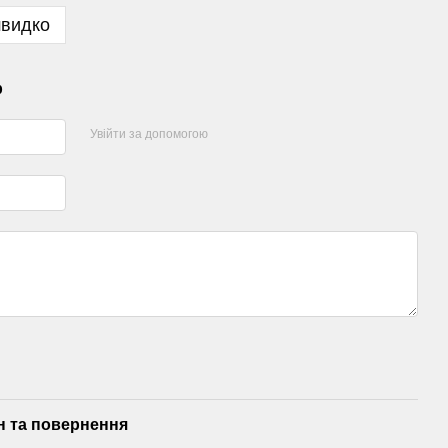
швидко
р
Увійти за допомогою
н та повернення