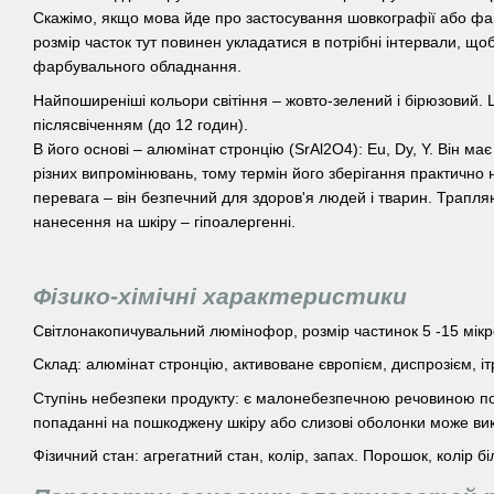
Скажімо, якщо мова йде про застосування шовкографії або ф
розмір часток тут повинен укладатися в потрібні інтервали, щоб
фарбувального обладнання.
Найпоширеніші кольори світіння – жовто-зелений і бірюзовий.
післясвіченням (до 12 годин).
В його основі – алюмінат стронцію (SrAl2O4): Eu, Dy, Y. Він має 
різних випромінювань, тому термін його зберігання практично
перевага – він безпечний для здоров'я людей і тварин. Трапля
нанесення на шкіру – гіпоалергенні.
Фізико-хімічні характеристики
Світлонакопичувальний люмінофор, розмір частинок 5 -15 мікро
Склад: алюмінат стронцію, активоване європієм, диспрозієм, іт
Ступінь небезпеки продукту: є малонебезпечною речовиною по
попаданні на пошкоджену шкіру або слизові оболонки може вик
Фізичний стан: агрегатний стан, колір, запах. Порошок, колір біл