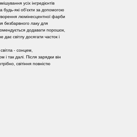
мішування усіх інгредієнтів
а будь-які об'єкти за допомогою
 створення люмінесцентної фарби
ля безбарвного лаку для
екомендується додавати порошок,
 дає світлу досягати часток і
світла - сонцем,
 і так далі. Після зарядки він
трібно, світіння повністю