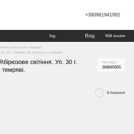
+380981941992
Вхід
Мій кошик
Укр
гменти (світяться в темряві)
п. 30 г. Пігмент, що світиться в темряві.
ірюзове світіння. Уп. 30 г.
Артикул
369845905
в темряві.
В бажання