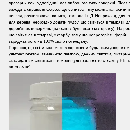
прозорий лак, відповідний для вибраного типу поверхні. Після з
виходить справжня фарба, що світиться, яку можна наносити н
пензля, розпилювача, валика, тампона і т. Д. Наприклад, для
для дерева, необхідно додати пудру, що світиться в темряві, д
дерев'яних поверхонь (на основі будь-якого матеріалу). Не р
що світиться в темряві, у фарбу, тому що непрозорість фарби не
заряджає його на 100% свого потенціалу.
Порошок, що світиться, можна заряджати будь-яким джерелом 
ультрафіолетом, звичайною лампою, денним світлом, ліхтариком
стає здатним світитися в темряві (ультрафіолетову лампу НЕ по
автономне).