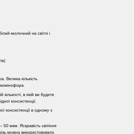
білий-молочний на світлі і
ла)
а. Велика кількість
 люмінофора.
кількості, в якій ви будете
дної консистенції.
ої консистенції в одному з
50 мкм. Яскравість світіння
крізь можна використовувати.