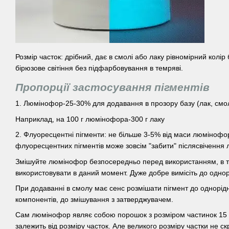
Розмір часток: дрібний, дає в смолі або лаку рівномірний колір 
бірюзове світіння без підфарбовування в темряві.
Пропорції застосування пігментів
1. Люмінофор-25-30% для додавання в прозору базу (лак, смо
Наприклад, на 100 г люмінофора-300 г лаку
2. Флуоресцентні пігменти: не більше 3-5% від маси люмінофор
флуоресцентних пігментів може зовсім "забити" післясвічення
Змішуйте люмінофор безпосередньо перед використанням, в тій 
використовувати в даний момент. Дуже добре вимісіть до однорі
При додаванні в смолу має сенс розмішати пігмент до однорідн
компонентів, до змішування з затверджувачем.
Сам люмінофор являє собою порошок з розміром частинок 15 – 
залежить від розміру часток. Але великого розміру частки не с