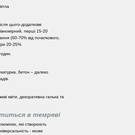
вітла
після цього-додаткове
рівномірний, перші 15-20
ання (60-70% від початкового,
ори 20-25%.
годин.
укатурка, бетон – далеко
адів.
иві квіти, декоративна галька та
ітиться в темряві
люмінію, які створюють
ніверсальність - може