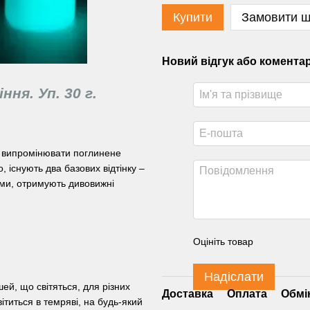
Купити
Замовити 
Новий відгук або комента
ня. Уп. 30 г.
 випромінювати поглинене
 існують два базових відтінку –
ами, отримують дивовижні
Оцініть товар
Надіслати
й, що світяться, для різних
Доставка
Оплата
Обмі
ітиться в темряві, на будь-який