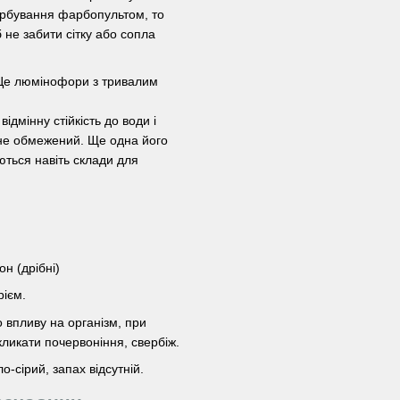
арбування фарбопультом, то
 не забити сітку або сопла
 Це люмінофори з тривалим
відмінну стійкість до води і
 не обмежений. Ще одна його
ються навіть склади для
н (дрібні)
рієм.
 впливу на організм, при
ликати почервоніння, свербіж.
о-сірий, запах відсутній.