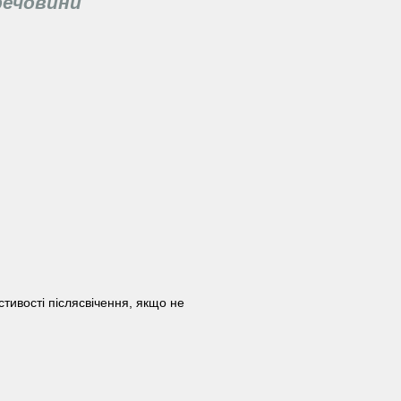
речовини
стивості післясвічення, якщо не