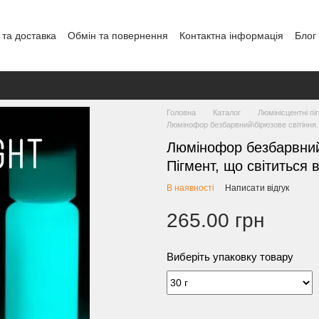
 та доставка
Обмін та повернення
Контактна інформація
Блог
Головна
Каталог
Люмінісцентні пі
Люмінофор безбарвний\бірюзове світіння. У
Люмінофор безбарвний\б
Пігмент, що світиться 
В наявності
Написати відгук
265.00 грн
Виберіть упаковку товару