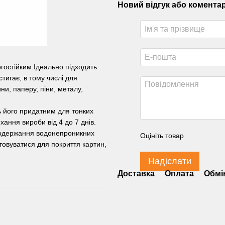
Новий відгук або комента
огостійким.Ідеально підходить
тигає, в тому числі для
ни, паперу, піни, металу,
ь його придатним для тонких
ання вироби від 4 до 7 днів.
 одержання водонепроникних
Оцініть товар
овуватися для покриття картин,
Надіслати
Доставка
Оплата
Обмі