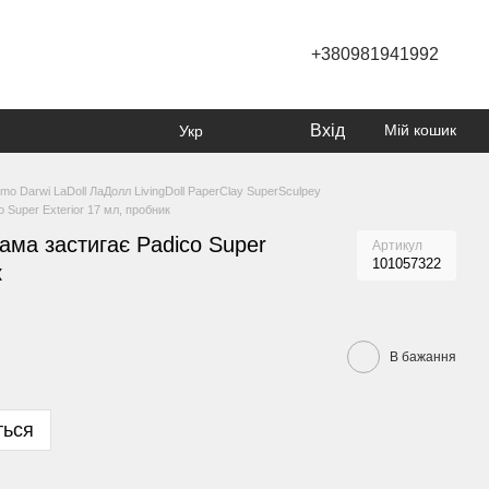
+380981941992
Вхід
Мій кошик
Укр
imo Darwi LaDoll ЛаДолл LivingDoll PaperClay SuperSculpey
 Super Exterior 17 мл, пробник
ама застигає Padico Super
Артикул
101057322
к
В бажання
ться