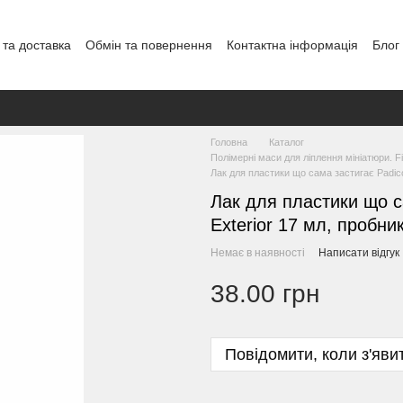
 та доставка
Обмін та повернення
Контактна інформація
Блог
Головна
Каталог
Полімерні маси для ліплення мініатюри. F
Лак для пластики що сама застигає Padico
Лак для пластики що с
Exterior 17 мл, пробни
Немає в наявності
Написати відгук
38.00 грн
Повідомити, коли з'яви