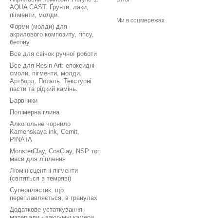
AQUA CAST. Ґрунти, лаки,
пігменти, молди.
Ми в соцмережах
Форми (молди) для
акрилового композиту, гіпсу,
бетону
Все для свічок ручної роботи
Все для Resin Art: епоксидні
смоли, пігменти, молди.
Артборд. Поталь. Текстурні
пасти та рідкий камінь.
Барвники
Полімерна глина
Алкогольне чорнило
Kamenskaya ink, Cernit,
PINATA
MonsterClay, CosClay, NSP топ
маси для ліплення
Люмінісцентні пігменти
(світяться в темряві)
Суперпластик, що
переплавляється, в гранулах
Додаткове устаткування і
матеріали - вакуумні камери.