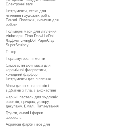
Електронні ваги
Інструменти, стеки для
ліплення і художніх робіт.
Пензлі. Поверхні, килимки для
роботи
Полімерні маси для ліплення
мініатюри. Fimo Darwi LaDoll
ЛаДолл LivingDoll PaperClay
SuperSculpey
Глітер
Перламутрові пігменти
Самозастигаючі маси для
керамічної флористики,
холодний фарфор.
Інструменти для ліплення
Маси для зняття зліпків і
відбитків з тіла. Лайфкастинг
Фарби і пастель для художніх
ефектів, прикрас, декору,
декупажу. Емалі. Патинування
Грунти, емалі і фарби
аерозоль
Акрилові фарби і все для