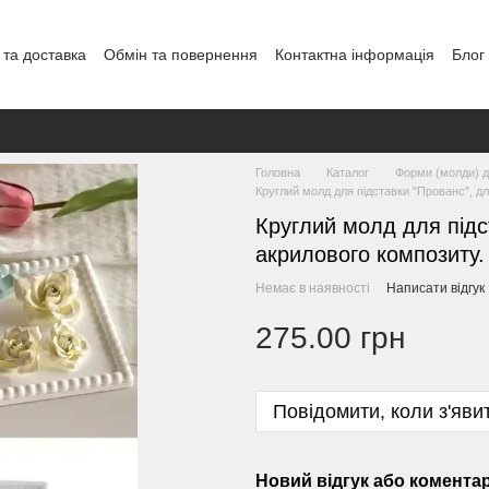
 та доставка
Обмін та повернення
Контактна інформація
Блог
Головна
Каталог
Форми (молди) дл
Круглий молд для підставки "Прованс", для
Круглий молд для підст
акрилового композиту. 
Немає в наявності
Написати відгук
275.00 грн
Повідомити, коли з'яви
Новий відгук або комента