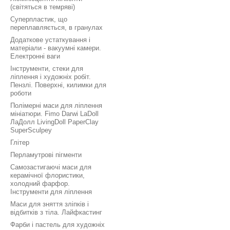
(світяться в темряві)
Суперпластик, що
переплавляється, в гранулах
Додаткове устаткування і
матеріали - вакуумні камери.
Електронні ваги
Інструменти, стеки для
ліплення і художніх робіт.
Пензлі. Поверхні, килимки для
роботи
Полімерні маси для ліплення
мініатюри. Fimo Darwi LaDoll
ЛаДолл LivingDoll PaperClay
SuperSculpey
Глітер
Перламутрові пігменти
Самозастигаючі маси для
керамічної флористики,
холодний фарфор.
Інструменти для ліплення
Маси для зняття зліпків і
відбитків з тіла. Лайфкастинг
Фарби і пастель для художніх