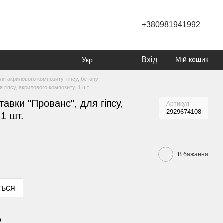
+380981941992
Вхід
Мій кошик
Укр
я акрилового композиту, гіпсу, бетону
 гіпсу, акрилового композиту. 1 шт.
авки "Прованс", для гіпсу,
Артикул
2929674108
1 шт.
В бажання
ться
р