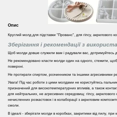
Опис
Круглий молд для підставки "Прованс", для гіпсу, акрилового ко
Зберігання і рекомендації з використ
Щоб молди довше служили вам і радували вас, дотримуйтесь д
Не рекомендовано класти молди один на одного, стежити, щоб 
поверхні.
Не протирати спиртом, розчинником та іншими агресивними р
Увага! Під час роботи з цими молдами не користуйтесь пальни
призначений для високотемпературних впливів, а також контак
для нейтральних, не агресивних середовищ: гіпсу, акрилового 
нечисленних розкастовок і в колаборації з акриловим компози
смоли.
В ідеалі - зберігати молди в коробках, закритими від пилу, при 