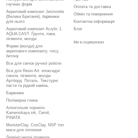
гнучких форм
Оплата та доставка
Акриловий композит Jesmonite
Обмін та повернення
(Велика Британія), барвники
для нього
Контактна інформація
Акриловий композит Acrylic 1.
Блог
AQUA CAST. Ґрунти, лаки,
пігменти, молди.
Ми в соцмережах
Форми (молди) для
акрилового композиту, гіпсу,
бетону
Все для свічок ручної роботи
Все для Resin Art: епоксидні
смоли, пігменти, молди.
Артборд. Поталь. Текстурні
пасти та рідкий камінь.
Барвники
Полімерна глина
Алкогольне чорнило
Kamenskaya ink, Cernit,
PINATA
MonsterClay, CosClay, NSP топ
маси для ліплення
Люмінісцентні пігменти