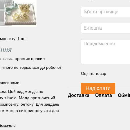
мпозиту. 1 шт.
ання
екілька простих правил
нічого не торкалася до робочої
Оцініть товар
ечовинами.
Надіслати
ком. Цей вид молдів не
Доставка
Оплата
Обмі
ту з їжею. Молд призначений
композиту, бетону. Для завдань
том можна використовувати для
кімнатній