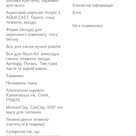
(Велика Британія), барвники
для нього
Контактна інформація
Акриловий композит Acrylic 1.
Блог
AQUA CAST. Ґрунти, лаки,
пігменти, молди.
Ми в соцмережах
Форми (молди) для
акрилового композиту, гіпсу,
бетону
Все для свічок ручної роботи
Все для Resin Art: епоксидні
смоли, пігменти, молди.
Артборд. Поталь. Текстурні
пасти та рідкий камінь.
Барвники
Полімерна глина
Алкогольне чорнило
Kamenskaya ink, Cernit,
PINATA
MonsterClay, CosClay, NSP топ
маси для ліплення
Люмінісцентні пігменти
(світяться в темряві)
Суперпластик, що