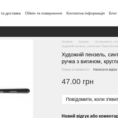
 та доставка
Обмін та повернення
Контактна інформація
Блог
Головна
Каталог
Інструменти, сте
Художній пензель, синтетика "Santi Sensat
Художній пензель, синт
ручка з вигином, кругл
Немає в наявності
Написати відгук
47.00 грн
Повідомити, коли з'яви
Новий відгук або комента