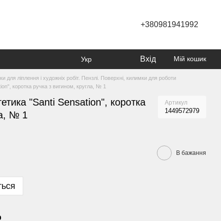
+380981941992
Вхід
Мій кошик
Укр
ки для ліплення і художніх робіт. Пензлі. Поверхні, килимки для роботи
ion", коротка ручка з вигином, кругла, № 1
етика "Santi Sensation", коротка
Артикул
1449572979
а, № 1
В бажання
ться
р