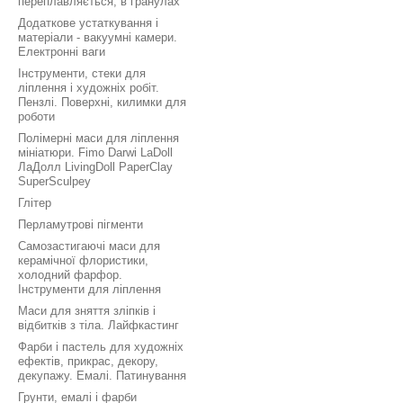
переплавляється, в гранулах
Додаткове устаткування і
матеріали - вакуумні камери.
Електронні ваги
Інструменти, стеки для
ліплення і художніх робіт.
Пензлі. Поверхні, килимки для
роботи
Полімерні маси для ліплення
мініатюри. Fimo Darwi LaDoll
ЛаДолл LivingDoll PaperClay
SuperSculpey
Глітер
Перламутрові пігменти
Самозастигаючі маси для
керамічної флористики,
холодний фарфор.
Інструменти для ліплення
Маси для зняття зліпків і
відбитків з тіла. Лайфкастинг
Фарби і пастель для художніх
ефектів, прикрас, декору,
декупажу. Емалі. Патинування
Грунти, емалі і фарби