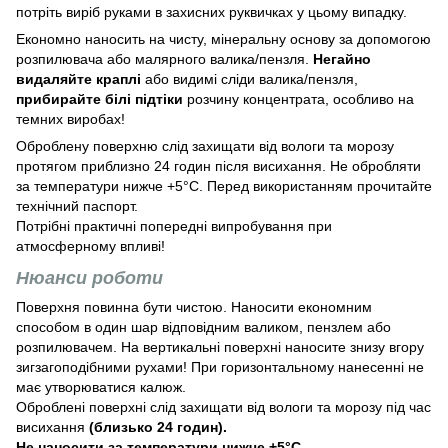
потріть виріб руками в захисних руквичках у цьому випадку.
Економно наносить на чисту, мінеральну основу за допомогою
розпилювача або малярного валика/пензля.
Негайно
видаляйте краплі
або видимі сліди валика/пензля,
прибирайте білі підтіки
розчину концентрата, особливо на
темних виробах!
Оброблену поверхню слід захищати від вологи та морозу
протягом приблизно 24 годин після висихання. Не обробляти
за температури нижче +5°С. Перед використанням прочитайте
технічний паспорт.
Потрібні практичні попередні випробування при
атмосферному впливі!
Нюанси роботи
Поверхня повинна бути чистою. Наносити економним
способом в один шар відповідним валиком, пензлем або
розпилювачем. На вертикальні поверхні наносите знизу вгору
зигзагоподібними рухами! При горизонтальному нанесенні не
має утворюватися калюж.
Оброблені поверхні слід захищати від вологи та морозу під час
висихання
(близько 24 годин).
Не наносити за температури нижче +5°С.