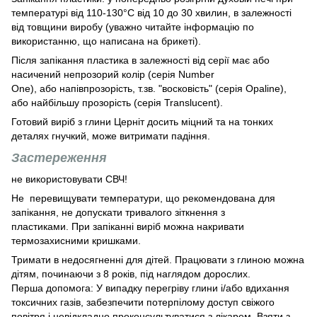
температурі від 110-130°C від 10 до 30 хвилин, в залежності
від товщини виробу (уважно читайте інформацію по
використанню, що написана на брикеті).
Після запікання пластика в залежності від серії має або
насичений непрозорий колір (серія Number
One), або напівпрозорість, т.зв. "восковість" (серія Opaline),
або найбільшу прозорість (серія Translucent).
Готовий виріб з глини Церніт досить міцний та на тонких
деталях гнучкий, може витримати падіння.
Застереження
не використовувати СВЧ!
Не перевищувати температури, що рекомендована для
запікання, не допускати тривалого зіткнення з
пластиками. При запіканні виріб можна накривати
термозахисними кришками.
Тримати в недосягненні для дітей. Працювати з глиною можна
дітям, починаючи з 8 років, під наглядом дорослих.
Перша допомога: У випадку перегріву глини і/або вдихання
токсичних газів, забезпечити потерпілому доступ свіжого
повітря і невідкладно проконсультуватися з лікарем. Взяти з