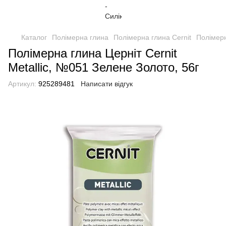
Каталог
Полімерна глина
Полімерна глина Cernit
Полімерн
Полімерна глина Церніт Cernit
Metallic, №051 Зелене Золото, 56г
Артикул:
925289481
Написати відгук