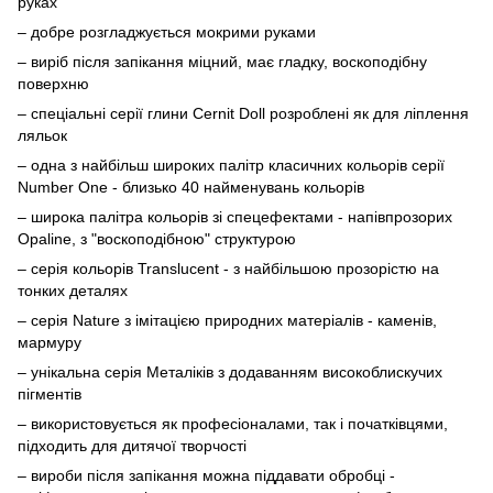
руках
– добре розгладжується мокрими руками
– виріб після запікання міцний, має гладку, воскоподібну
поверхню
– спеціальні серії глини Cernit Doll розроблені як для ліплення
ляльок
– одна з найбільш широких палітр класичних кольорів серії
Number One - близько 40 найменувань кольорів
– широка палітра кольорів зі спецефектами - напівпрозорих
Opaline, з "воскоподібною" структурою
– серія кольорів Translucent - з найбільшою прозорістю на
тонких деталях
– серія Nature з імітацією природних матеріалів - каменів,
мармуру
– унікальна серія Металіків з додаванням високоблискучих
пігментів
– використовується як професіоналами, так і початківцями,
підходить для дитячої творчості
– вироби після запікання можна піддавати обробці -