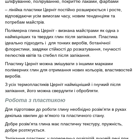
шліфуванню, поліруванню, покриттю лаками, фарбами
– лінійка пластики Церніт постійно розширюється і росте,
відповідаючи усім вимогам часу, новим тенденціям та
потребам майстрів.
Полімерна глина Церніт - визнана майстрами як одна з
найміцніших та твердих глин після запікання. Пластика
ідеально підходить і для тонких виробів, ботанічної
флористики, завдяки стійкості до розкатування, гнучкості
пелюстків квітів та стебел після запікання.
Пластику Церніт можна змішувати з іншими марками
полімерних глин для отримання нових кольорів, властивостей
виробів.
З усіх термопластиків Церніт найміцніший і гнучкий після
запікання, його можна свердлити і обробляти.
Робота з пластикою
Для підготовки до роботи глину необхідно розім'яти в руках
декілька хвилин до м'якого та пластичного стану.
Добре розім'ята глина має пластичну текстуру, пружність,
добре розтягується.
Запікання пластики: у попередньо розігрітій духовій печі при