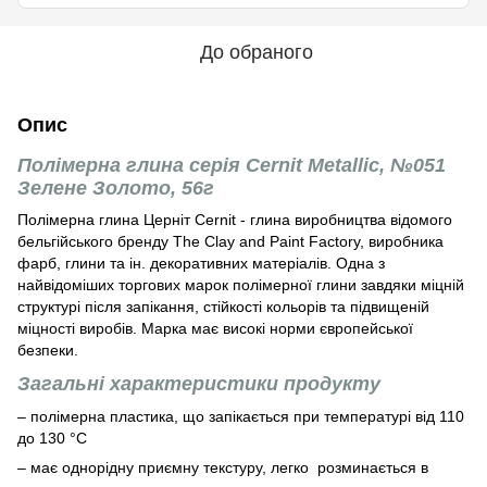
До обраного
Опис
Полімерна глина серія Cernit Metallic, №051
Зелене Золото, 56г
Полімерна глина Церніт Cernit - глина виробництва відомого
бельгійського бренду The Clay and Paint Factory, виробника
фарб, глини та ін. декоративних матеріалів. Одна з
найвідоміших торгових марок полімерної глини завдяки міцній
структурі після запікання, стійкості кольорів та підвищеній
міцності виробів. Марка має високі норми європейської
безпеки.
Загальні характеристики продукту
– полімерна пластика, що запікається при температурі від 110
до 130 °С
– має однорідну приємну текстуру, легко розминається в