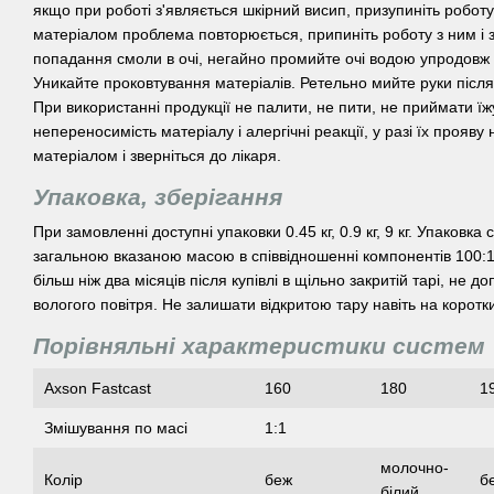
якщо при роботі з'являється шкірний висип, призупиніть роботу
матеріалом проблема повторюється, припиніть роботу з ним і зв
попадання смоли в очі, негайно промийте очі водою упродовж 1
Уникайте проковтування матеріалів. Ретельно мийте руки післ
При використанні продукції не палити, не пити, не приймати їж
непереносимість матеріалу і алергічні реакції, у разі їх прояву
матеріалом і зверніться до лікаря.
Упаковка, зберігання
При замовленні доступні упаковки 0.45 кг, 0.9 кг, 9 кг. Упаковка
загальною вказаною масою в співвідношенні компонентів 100:1
більш ніж два місяців після купівлі в щільно закритій тарі, не 
вологого повітря. Не залишати відкритою тару навіть на коротк
Порівняльні характеристики систем
Axson Fastcast
160
180
1
Змішування по масі
1:1
молочно-
Колір
беж
б
білий