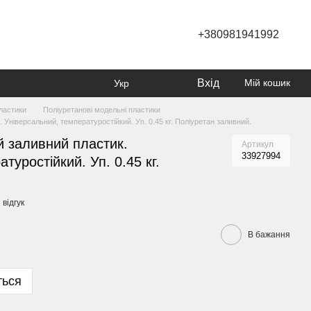
+380981941992
Вхід
Мій кошик
Укр
пластики
Поліуретанові модельні пластики
Універсальний, температуростійкий. Уп. 0.45 кг. Поліуретан заливний.
й заливний пластик.
Артикул
33927994
туростійкий. Уп. 0.45 кг.
 відгук
В бажання
ться