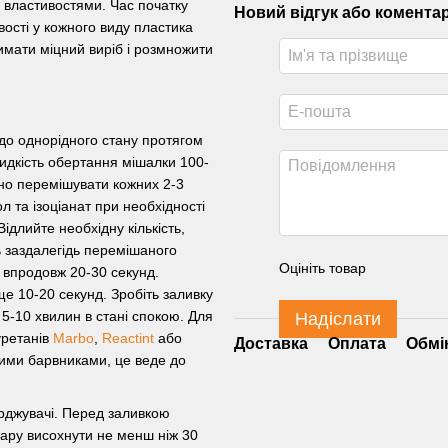
 властивостями. Час початку
Новий відгук або комента
ивості у кожного виду пластика
имати міцний виріб і розмножити
до однорідного стану протягом
видкість обертання мішалки 100-
но перемішувати кожних 2-3
 та ізоціанат при необхідності
ідлийте необхідну кількість,
ь заздалегідь перемішаного
Оцініть товар
 впродовж 20-30 секунд.
ще 10-20 секунд. Зробіть заливку
5-10 хвилин в стані спокою. Для
Надіслати
уретанів
Marbo
,
Reactint
або
Доставка
Оплата
Обмі
ними барвниками, це веде до
ерджувачі. Перед заливкою
ару висохнути не менш ніж 30