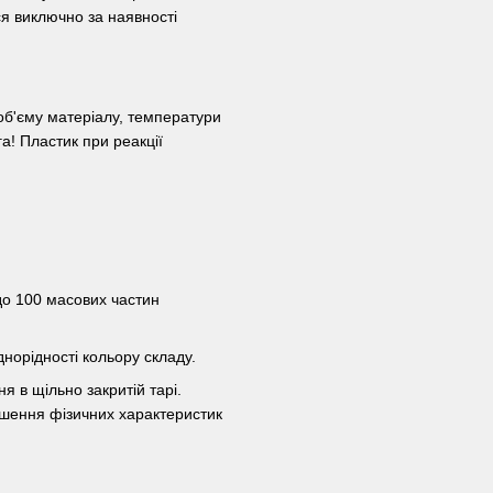
я виключно за наявності
 об'єму матеріалу, температури
га! Пластик при реакції
до 100 масових частин
норідності кольору складу.
я в щільно закритій тарі.
ршення фізичних характеристик