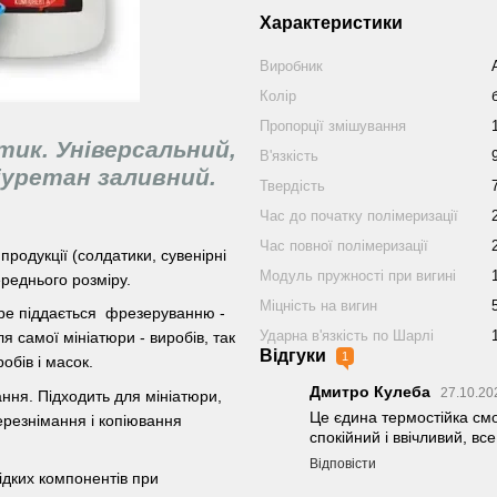
Характеристики
Виробник
Колір
Пропорції змішування
тик. Універсальний,
В'язкість
іуретан заливний.
Твердість
Час до початку полімеризації
Час повної полімеризації
продукції (солдатики, сувенірні
Модуль пружності при вигині
ереднього розміру.
Міцність на вигин
обре піддається фрезеруванню -
Ударна в'язкість по Шарлі
я самої мініатюри - виробів, так
Відгуки
1
обів і масок.
Дмитро Кулеба
27.10.20
ння. Підходить для мініатюри,
Це єдина термостійка смо
ерезнімання і копіювання
спокійний і ввічливий, все
Відповісти
ідких компонентів при