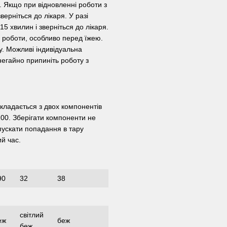
. Якщо при відновленні роботи з
ерніться до лікаря. У разі
5 хвилин і зверніться до лікаря.
я роботи, особливо перед їжею.
у. Можливі індивідуальна
 негайно припиніть роботу з
 складається з двох компонентів
00. Зберігати компоненти не
допускати попадання в тару
ий час.
90
32
38
світлий
еж
беж
беж