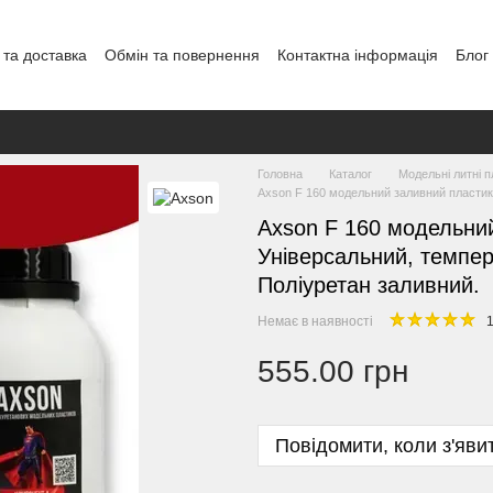
 та доставка
Обмін та повернення
Контактна інформація
Блог
Головна
Каталог
Модельні литні 
Axson F 160 модельний заливний пластик. 
Axson F 160 модельни
Універсальний, темпера
Поліуретан заливний.
Немає в наявності
1
555.00 грн
Повідомити, коли з'яви