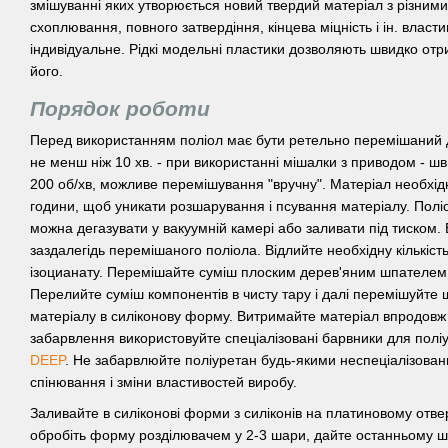
змішуванні яких утворюється новий твердий матеріал з різними
схоплювання, повного затвердіння, кінцева міцність і ін. власт
індивідуальне. Рідкі модельні пластики дозволяють швидко отр
його.
Порядок роботи
Перед використанням поліол має бути ретельно перемішаний 
не менш ніж 10 хв. - при використанні мішалки з приводом - ш
200 об/хв, можливе перемішування "вручну". Матеріал необхід
години, щоб уникати розшарування і псування матеріалу. Поліол
можна дегазувати у вакуумній камері або заливати під тиском. В
заздалегідь перемішаного поліола. Відлийте необхідну кількіст
ізоцианату. Перемішайте суміш плоским дерев'яним шпателем
Перелийте суміш компонентів в чисту тару і далі перемішуйте 
матеріалу в силіконову форму. Витримайте матеріал впродовж 
забарвлення використовуйте спеціалізовані барвники для полі
DEEP
. Не забарвлюйте поліуретан будь-якими неспеціалізова
спінювання і зміни властивостей виробу.
Заливайте в силіконові форми з силіконів на платиновому отв
обробіть форму розділювачем у 2-3 шари, дайте останньому ш