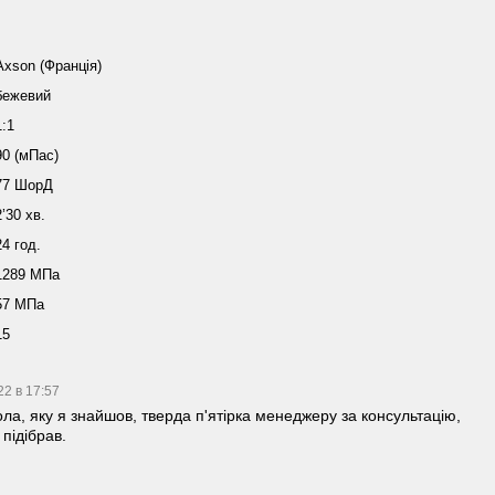
Axson (Франція)
бежевий
1:1
90 (мПас)
77 ШорД
2’30 хв.
24 год.
1289 МПа
57 МПа
15
22 в 17:57
ла, яку я знайшов, тверда п'ятірка менеджеру за консультацію,
 підібрав.