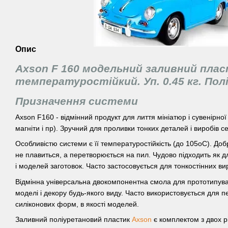
Опис
Axson F 160 модельний заливний плас
температуростійкий. Уп. 0.45 кг. Пол
Призначення системи
Axson F160 - відмінний продукт для лиття мініатюр і сувенірної 
магніти і пр). Зручний для проливки тонких деталей і виробів с
Особливістю системи є її температуростійкість (до 105оС). Д
не плавиться, а перетворюється на пил. Чудово підходить як дл
і моделей заготовок. Часто застосовується для тонкостінних вир
Відмінна універсальна двокомпонентна смола для прототипува
моделі і декору будь-якого виду. Часто використовується для п
силіконових форм, в якості моделей.
Заливний поліуретановий пластик
Axson
є комплектом з двох р