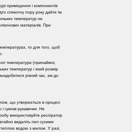
урі приміщення і компонентів
дто спекотну пору року дайте їм
 низьких температур не
ліконових матеріалів. При
емпературах, то для того, щоб
о:
тної температури (принаймні,
зьких температур і який розмір
знадобитися різний час, аж до
илом, що утворюється в процесі
 і гумові рукавички. Не
иробу використовуйте респіратор
 негайно видаліть пил сухими
 теплою водою з милом. У разі,