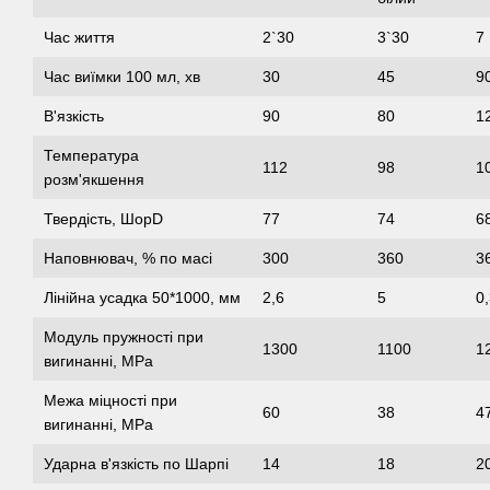
Час життя
2`30
3`30
7
Час виїмки 100 мл, хв
30
45
9
В'язкість
90
80
1
Температура
112
98
1
розм'якшення
Твердість, ШорD
77
74
6
Наповнювач, % по масі
300
360
3
Лінійна усадка 50*1000, мм
2,6
5
0
Модуль пружності при
1300
1100
1
вигинанні, MPa
Межа міцності при
60
38
4
вигинанні, MPa
Ударна в'язкість по Шарпі
14
18
2