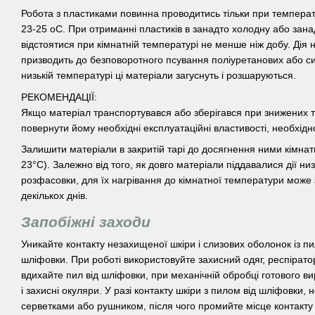
Робота з пластиками повинна проводитись тільки при температ
23-25 оС. При отриманні пластиків в занадто холодну або зана
відстоятися при кімнатній температурі не менше ніж добу. Дія
призводить до безповоротного псування поліуретанових або си
низькій температурі ці матеріали загуснуть і розшаруються.
РЕКОМЕНДАЦІЇ:
Якщо матеріал транспортувався або зберігався при знижених т
повернути йому необхідні експлуатаційні властивості, необхідн
Залишити матеріали в закритій тарі до досягнення ними кімна
23°C). Залежно від того, як довго матеріали піддавалися дії ни
розфасовки, для їх нагрівання до кімнатної температури може 
декількох днів.
Запобіжні заходи
Уникайте контакту незахищеної шкіри і слизових оболонок із п
шліфовки. При роботі використовуйте захисний одяг, респіратор
вдихайте пил від шліфовки, при механічній обробці готового в
і захисні окуляри. У разі контакту шкіри з пилом від шліфовки,
серветками або рушником, після чого промийте місце контакту