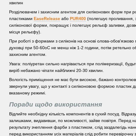
хвилин
Розділювачем і захисним агентом для силіконових форм при р
пластиками
EaseRelease
або
PUR400
(полегшує проливання, 
силіконової форми, покращує і полегшує рельєф заливки, дозво
місця рельєфу).
При роботі з формами з силіконів на основі олова-обов'язково
духовці при 50-60оС не менш ніж 1-2 години, потім ретельно 
захисним агентом.
Увага: поліуретан сильно нагрівається при полімеризації, будь
виріб небажано чіпати найближчі 20-30 хвилин.
Вологість приміщення не має бути високою, бажано контролюва
звернули увагу, що у контакті з силіконовою формою пластик дає
вказаному режимі.
Поради щодо використання
Відлийте необхідну кількість компонентів в сухий посуд. Відразу
залишками, видавивши, по можливості, зайве повітря. Перед
результату зчеплення фарби з пластиком, слід заздалегідь нан
перед використанням усіх матеріалів слід робити перевірочну з