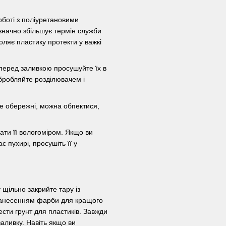
оботі з поліуретановими
значно збільшує термін служби
ляє пластику протекти у важкі
 перед заливкою просушуйте їх в
обробляйте розділювачем і
те обережні, можна обпектися,
ти її вологоміром. Якщо ви
 пухирі, просушіть її у
 щільно закрийте тару із
 нанесенням фарби для кращого
ести грунт для пластиків. Завжди
аливку. Навіть якщо ви