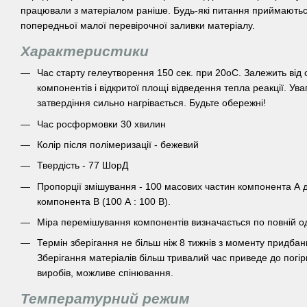
працювали з матеріалом раніше. Будь-які питання приймаютьс
попередньої малої перевірочної заливки матеріалу.
Характеристики
Час старту гелеутворення 150 сек. при 20оС. Залежить від
компонентів і відкритої площі відведення тепла реакції. Ува
затвердіння сильно нагрівається. Будьте обережні!
Час росформовки 30 хвилин
Колір після полімеризації - бежевий
Твердість - 77 ШорД
Пропорції змішування - 100 масових частин компонента А 
компонента В (100 А : 100 В).
Міра перемішування компонентів визначається по повній од
Термін зберігання не більш ніж 8 тижнів з моменту придбанн
Зберігання матеріалів більш тривалий час приведе до погі
виробів, можливе спінювання.
Температурний режим